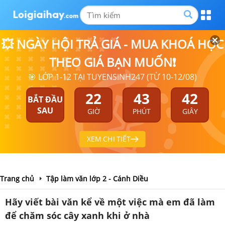
💥 NGÀY HỘI TRẢ GIÁ - MUA KHOÁ HỌC
THEO GIÁ BẠN MUỐN❗
🎯 LỚP 1-12 TẠI TUYENSINH247 (TỪ 10-12/08)
22
43
42
BẮT ĐẦU
SAU
GIỜ
PHÚT
GIÂY
XEM CHI TIẾT
Trang chủ
Tập làm văn lớp 2 - Cánh Diều
Hãy viết bài văn kể về một việc mà em đã làm
để chăm sóc cây xanh khi ở nhà