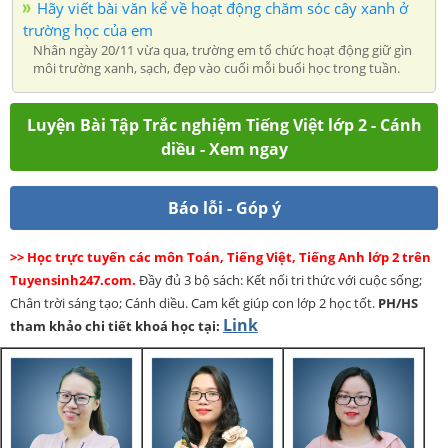
Hãy viết bài văn kể về hoạt động chăm sóc cây xanh ở
trường học của em
Nhân ngày 20/11 vừa qua, trường em tổ chức hoạt động giữ gìn
môi trường xanh, sạch, đẹp vào cuối mỗi buổi học trong tuần.
Luyện Bài Tập Trắc nghiệm Tiếng Việt lớp 2 - Cánh
diều - Xem ngay
Báo lỗi - Góp ý
>> Học trực tuyến các môn Toán, Tiếng Việt, Tiếng Anh lớp 2 trên
Tuyensinh247.com.
Đầy đủ 3 bộ sách: Kết nối tri thức với cuộc sống;
Chân trời sáng tạo; Cánh diều. Cam kết giúp con lớp 2 học tốt.
PH/HS
Link
tham khảo chi tiết khoá học tại: