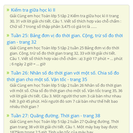
Kiểm tra giữa học kì II
Giải Cùng em học Toán lớp 5 tập 2 Kiểm tra giữa học kì II trang
30, 31 với lời giải chi tiết. Câu 1. Viết số thích hợp vào chỗ chấm :
Chữ số 7 trong số thập phân 3,475 có giá trị là ……
Tuần 25: Bảng đơn vị đo thời gian. Cộng, trừ số đo thời
gian - trang 32
Giải Cùng em học Toán lớp 5 tập 2 tuần 25 Bảng đơn vị đo thời
gian. Cộng, trừ số đo thời gian trang 32, 33 với lời giải chi tiết.
Câu 1. Viết số thích hợp vào chỗ chấm : a) 3 giờ 17 phút = … phút
; 6 ngày 2 giờ = … giờ
Tuần 26: Nhân số đo thời gian với một số. Chia số đo
thời gian cho một số. Vận tốc - trang 35
Giải Cùng em học Toán lớp 5 tập 2 tuần 26 Nhân số đo thời gian
với một số. Chia số đo thời gian cho một số. Vận tốc trang 35, 36
với lời giải chi tiết. Câu 3. Một người thợ sơn 3 cái bàn như nhau
hết 3 giờ 45 phút. Hỏi người đó sơn 7 cái bàn như thế hết bao
nhiêu thời gian ?
Tuần 27: Quãng đường. Thời gian - trang 38
Giải Cùng em học Toán lớp 5 tập 2 tuần 27 Quãng đường. Thời
gian trang 38 với lời giải chi tiết. Câu 1. Một máy bay bay được
1875km trong 2,5 giờ. Tính vận tốc của máy bay.