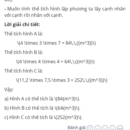
-
Muốn tính thể tích hình lập phương ta lấy cạnh nhân
với cạnh rồi nhân với cạnh.
Lời giải chi tiết:
Thể tích hình A là:
\(4 \times 3 \times 7 = 84\,\,({m^3})\)
Thể tích hình B là:
\(4 \times 4 \times 4 = 64\,\,({m^3})\)
Thể tích hình C là:
\(11,2 \times 7,5 \times 3 = 252\,\,({m^3})\)
Vậy:
a) Hình A có thể tích là \(84{m^3}\).
b) Hình B có thể tích là \(64{m^3}\).
c) Hình C có thể tích là \(252{m^3}\).
Đánh giá: