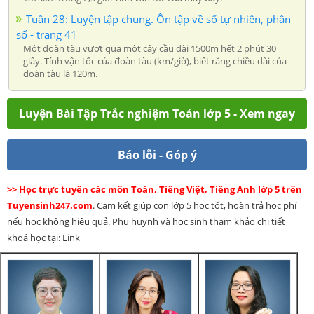
Tuần 28: Luyện tập chung. Ôn tập về số tự nhiên, phân
số - trang 41
Một đoàn tàu vượt qua một cây cầu dài 1500m hết 2 phút 30
giây. Tính vận tốc của đoàn tàu (km/giờ), biết rằng chiều dài của
đoàn tàu là 120m.
Luyện Bài Tập Trắc nghiệm Toán lớp 5 - Xem ngay
Báo lỗi - Góp ý
>> Học trực tuyến các môn Toán, Tiếng Việt, Tiếng Anh lớp 5 trên
Tuyensinh247.com
. Cam kết giúp con lớp 5 học tốt, hoàn trả học phí
nếu học không hiệu quả. Phụ huynh và học sinh tham khảo chi tiết
khoá học tại: Link