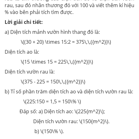
rau, sau đó nhân thương đó với 100 và viết thêm kí hiệu
% vào bên phải tích tìm được.
Lời giải chi tiết:
a) Diện tích mảnh vườn hình thang đó là:
\((30 + 20) \times 15:2 = 375\,\,({m^2})\)
Diện tích ao là:
\(15 \times 15 = 225\,\,({m^2})\)
Diện tích vườn rau là:
\(375 - 225 = 150\,\,({m^2})\)
b) Tỉ số phần trăm diện tích ao và diện tích vườn rau là:
\(225:150 = 1,5 = 150\% \)
Đáp số: a) Diện tích ao: \(225{m^2}\);
Diện tích vườn rau: \(150{m^2}\).
b) \(150\% \).