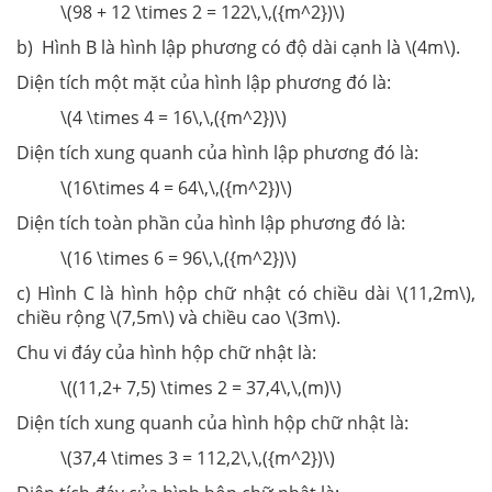
\(98 + 12 \times 2 = 122\,\,({m^2})\)
b) Hình B là hình lập phương có độ dài cạnh là \(4m\).
Diện tích một mặt của hình lập phương đó là:
\(4 \times 4 = 16\,\,({m^2})\)
Diện tích xung quanh của hình lập phương đó là:
\(16\times 4 = 64\,\,({m^2})\)
Diện tích toàn phần của hình lập phương đó là:
\(16 \times 6 = 96\,\,({m^2})\)
c) Hình C là hình hộp chữ nhật có chiều dài \(11,2m\),
chiều rộng \(7,5m\) và chiều cao \(3m\).
Chu vi đáy của hình hộp chữ nhật là:
\((11,2+ 7,5) \times 2 = 37,4\,\,(m)\)
Diện tích xung quanh của hình hộp chữ nhật là:
\(37,4 \times 3 = 112,2\,\,({m^2})\)