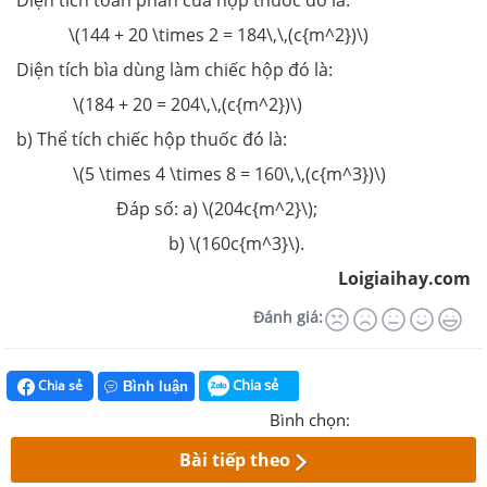
\(144 + 20 \times 2 = 184\,\,(c{m^2})\)
Diện tích bìa dùng làm chiếc hộp đó là:
\(184 + 20 = 204\,\,(c{m^2})\)
b) Thể tích chiếc hộp thuốc đó là:
\(5 \times 4 \times 8 = 160\,\,(c{m^3})\)
Đáp số: a) \(204c{m^2}\);
b) \(160c{m^3}\).
Loigiaihay.com
Đánh giá:
Chia sẻ
Chia sẻ
Bình luận
Bình chọn:
Bài tiếp theo