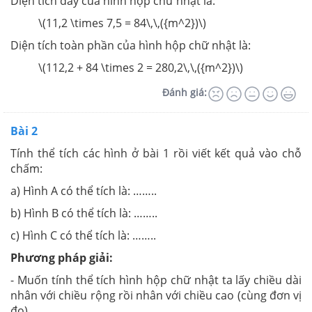
Diện tích đáy của hình hộp chữ nhật là:
\(11,2 \times 7,5 = 84\,\,({m^2})\)
Diện tích toàn phần của hình hộp chữ nhật là:
\(112,2 + 84 \times 2 = 280,2\,\,({m^2})\)
Đánh giá:
Bài 2
Tính thể tích các hình ở bài 1 rồi viết kết quả vào chỗ
chấm:
a) Hình A có thể tích là: ……..
b) Hình B có thể tích là: ……..
c) Hình C có thể tích là: ……..
Phương pháp giải:
- Muốn tính thể tích hình hộp chữ nhật ta lấy chiều dài
nhân với chiều rộng rồi nhân với chiều cao (cùng đơn vị
đo).