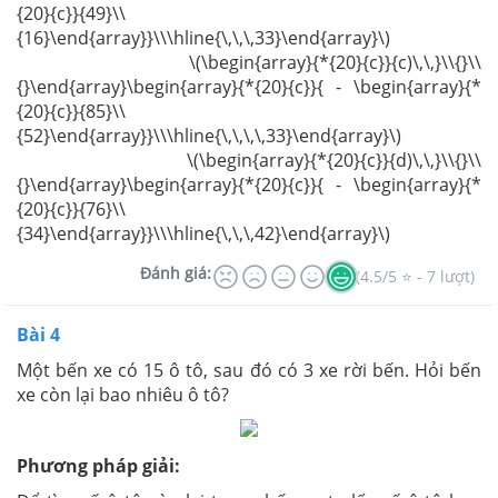
{20}{c}}{49}\\
{16}\end{array}}\\\hline{\,\,\,33}\end{array}\)
\(\begin{array}{*{20}{c}}{c)\,\,}\\{}\\
{}\end{array}\begin{array}{*{20}{c}}{ - \begin{array}{*
{20}{c}}{85}\\
{52}\end{array}}\\\hline{\,\,\,\,33}\end{array}\)
\(\begin{array}{*{20}{c}}{d)\,\,}\\{}\\
{}\end{array}\begin{array}{*{20}{c}}{ - \begin{array}{*
{20}{c}}{76}\\
{34}\end{array}}\\\hline{\,\,\,42}\end{array}\)
Đánh giá:
(4.5/5 ⭐ - 7 lượt)
Bài 4
Một bến xe có 15 ô tô, sau đó có 3 xe rời bến. Hỏi bến
xe còn lại bao nhiêu ô tô?
Phương pháp giải: