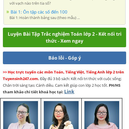
với vạch nào trên tia số?
Bài 1: Ôn tập các số đến 100
Bài 1: Hoàn thành bảng sau (theo mẫu) ...
Luyện Bài Tập Trắc nghiệm Toán lớp 2 - Kết nối tri
thức - Xem ngay
Báo lỗi - Góp ý
>> Học trực tuyến các môn Toán, Tiếng Việt, Tiếng Anh lớp 2 trên
Tuyensinh247.com.
Đầy đủ 3 bộ sách: Kết nối tri thức với cuộc sống;
Chân trời sáng tạo; Cánh diều. Cam kết giúp con lớp 2 học tốt.
PH/HS
Link
tham khảo chi tiết khoá học tại: