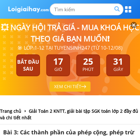
💥 NGÀY HỘI TRẢ GIÁ - MUA KHOÁ HỌC
THEO GIÁ BẠN MUỐN❗
🎯 LỚP 1-12 TẠI TUYENSINH247 (TỪ 10-12/08)
17
25
30
BẮT ĐẦU
SAU
GIỜ
PHÚT
GIÂY
XEM CHI TIẾT
Trang chủ
Giải Toán 2 KNTT, giải bài tập SGK toán lớp 2 đầy đủ
và chi tiết nhất
Bài 3: Các thành phần của phép cộng, phép trừ