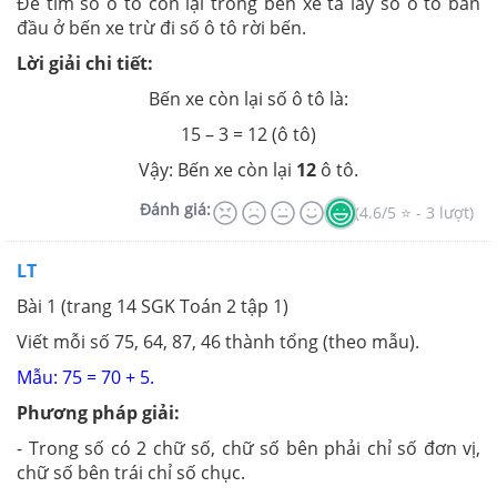
Để tìm số ô tô còn lại trong bến xe ta lấy số ô tô ban
đầu ở bến xe trừ đi số ô tô rời bến.
Lời giải chi tiết:
Bến xe còn lại số ô tô là:
15 – 3 = 12 (ô tô)
Vậy: Bến xe còn lại
12
ô tô.
Đánh giá:
(4.6/5 ⭐ - 3 lượt)
LT
Bài 1 (trang 14 SGK Toán 2 tập 1)
Viết mỗi số 75, 64, 87, 46 thành tổng (theo mẫu).
Mẫu: 75 = 70 + 5.
Phương pháp giải:
- Trong số có 2 chữ số, chữ số bên phải chỉ số đơn vị,
chữ số bên trái chỉ số chục.