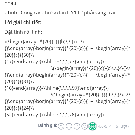
nhau.
- Tính : Cộng các chữ số lần lượt từ phải sang trái.
Lời giải chi tiết:
Đặt tính rồi tính:
\(\begin{array}{*{20}{c}}{b)\,\,}\\{}\\
{}\end{array}\begin{array}{*{20}{c}}{ + \begin{array}{*
{20}{c}}{60}\\
{17}\end{array}}\\\hline{\,\,\,77}\end{array}\)
\(\begin{array}{*{20}{c}}{c)\,\,}\\{}\\
{}\end{array}\begin{array}{*{20}{c}}{ + \begin{array}{*
{20}{c}}{81}\\
{16}\end{array}}\\\hline{\,\,\,\,97}\end{array}\)
\(\begin{array}{*{20}{c}}{d)\,\,}\\{}\\
{}\end{array}\begin{array}{*{20}{c}}{ + \begin{array}{*
{20}{c}}{24}\\
{52}\end{array}}\\\hline{\,\,\,76}\end{array}\)
Đánh giá:
(4.6/5 ⭐ - 5 lượt)