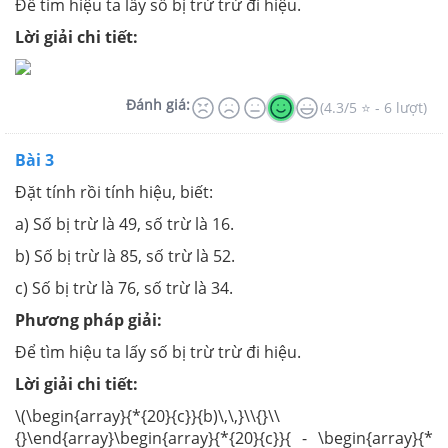
Để tìm hiệu ta lấy số bị trừ trừ đi hiệu.
Lời giải chi tiết:
Đánh giá:
(4.3/5 ⭐ - 6 lượt)
Bài 3
Đặt tính rồi tính hiệu, biết:
a) Số bị trừ là 49, số trừ là 16.
b) Số bị trừ là 85, số trừ là 52.
c) Số bị trừ là 76, số trừ là 34.
Phương pháp giải:
Để tìm hiệu ta lấy số bị trừ trừ đi hiệu.
Lời giải chi tiết:
\(\begin{array}{*{20}{c}}{b)\,\,}\\{}\\
{}\end{array}\begin{array}{*{20}{c}}{ - \begin{array}{*