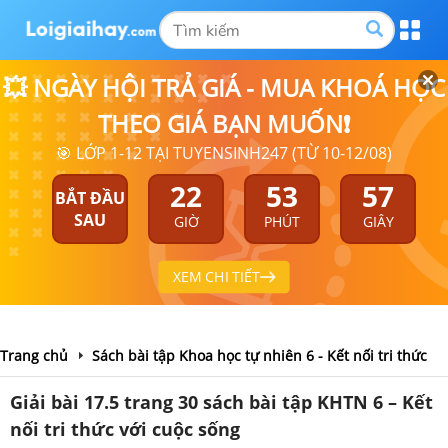
💥 NGÀY HỘI TRẢ GIÁ - MUA KHOÁ HỌC
THEO GIÁ BẠN MUỐN❗
🎯 LỚP 1-12 TẠI TUYENSINH247 (TỪ 10-12/08)
22
53
57
BẮT ĐẦU
SAU
GIỜ
PHÚT
GIÂY
XEM CHI TIẾT
Trang chủ
Sách bài tập Khoa học tự nhiên 6 - Kết nối tri thức
Giải bài 17.5 trang 30 sách bài tập KHTN 6 – Kết
nối tri thức với cuộc sống