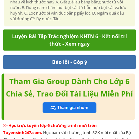
nhau về kích thước hạt? A. Giặt giẻ lau bảng bằng nước từ vòi
nước. B. Dùng nam châm hút bột sắt từ hỗn hợp bột sắt và lưu
huỳnh, C. Lọc nước bị vẩn đục bằng giấy lọc. D. Ngâm quả dâu
với đường để lấy nước đâu.
Luyện Bài Tập Trắc nghiệm KHTN 6 - Kết nối tri
thức - Xem ngay
Báo lỗi - Góp ý
Tham Gia Group Dành Cho Lớp 6
Chia Sẻ, Trao Đổi Tài Liệu Miễn Phí
>> Học trực tuyến lớp 6 chương trình mới trên
Tuyensinh247.com.
Học bám sát chương trình SGK mới nhất của Bộ