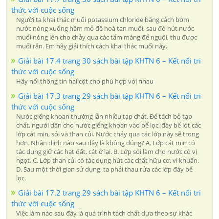
thức với cuộc sống
Người ta khai thác muối potassium chloride bằng cách bơm
nước nóng xuống hầm mỏ đề hoà tan muối, sau đó hút nước
muối nóng lên cho chảy qua các tấm máng để nguội, thu được
muối rắn. Em hãy giải thích cách khai thác muối này.
Giải bài 17.4 trang 30 sách bài tập KHTN 6 – Kết nối tri
thức với cuộc sống
Hãy nối thông tin hai cột cho phù hợp với nhau
Giải bài 17.3 trang 29 sách bài tập KHTN 6 – Kết nối tri
thức với cuộc sống
Nước giếng khoan thường lẫn nhiều tạp chất. Để tách bỏ tạp
chất, người dân cho nước giếng khoan vào bể lọc, đáy bể lót các
lớp cát mịn, sỏi và than củi. Nước chảy qua các lớp này sẽ trong
hơn. Nhận định nào sau đây là không đúng? A. Lớp cát mịn có
tác dụng giữ các hạt đất, cát ở lại. B. Lớp sỏi làm cho nước có vị
ngọt. C. Lớp than củi có tác dụng hút các chất hữu cơ, vi khuẩn.
D. Sau một thời gian sử dụng, ta phải thau rửa các lớp đáy bể
lọc.
Giải bài 17.2 trang 29 sách bài tập KHTN 6 – Kết nối tri
thức với cuộc sống
Việc làm nào sau đây là quá trình tách chất dựa theo sự khác