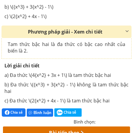
b) \({x^3} + 3{x^2} - 1\)
c) \(2{x^2} + 4x - 1\)
Phương pháp giải - Xem chi tiết
Tam thức bậc hai là đa thức có bậc cao nhất của
biến là 2.
Lời giải chi tiết
a) Đa thức \(4{x^2} + 3x + 1\) là tam thức bậc hai
b) Đa thức \({x^3} + 3{x^2} - 1\) không là tam thức bậc
hai
c) Đa thức \(2{x^2} + 4x - 1\) là tam thức bậc hai
Chia sẻ
Chia sẻ
Bình luận
Bình chọn:
Bài tiếp theo