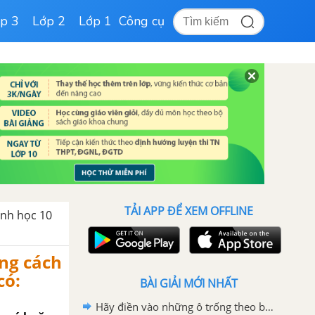
p 3
Lớp 2
Lớp 1
Công cụ
TẢI APP ĐỂ XEM OFFLINE
sinh học 10
ng cách
có:
BÀI GIẢI MỚI NHẤT
Hãy điền vào những ô trống theo bảng mẫu đề cập tới chu kì sống của virut sau đây: