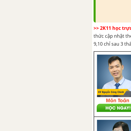
tố hóa học đến sinh trưởng của
vi sinh vật
Bài 41: Ảnh hưởng của các yếu
>> 2K11 học trự
tố vật lí đến sinh trưởng của vi
thức cập nhật th
sinh vật
9,10 chỉ sau 3 t
CHƯƠNG III: VIRUT VÀ BỆNH
TRUYỀN NHIỄM
Bài 43: Cấu trúc các loại virut
Bài 44: Sự nhân lên của virut
trong tế bào chủ
Bài 45: Virut gây bệnh, ứng
dụng của virut
Bài 46: Khái niệm về bệnh