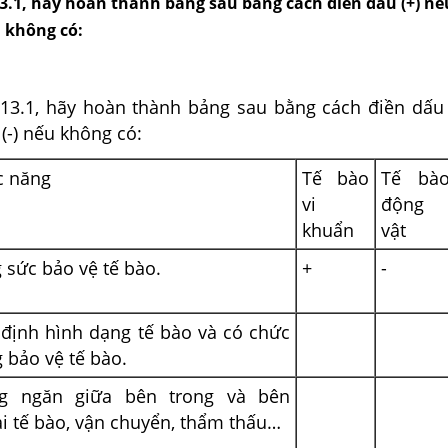
3.1, hãy hoàn thành bảng sau bằng cách điền dấu (+) nế
u không có:
13.1, hãy hoàn thành bảng sau bằng cách điền dấu 
(-) nếu không có:
c năng
Tế bào
Tế bà
vi
động
khuẩn
vật
 sức bảo vệ tế bào.
+
-
định hình dạng tế bào và có chức
 bảo vệ tế bào.
g ngăn giữa bên trong và bên
i tế bào, vận chuyển, thẩm thấu…