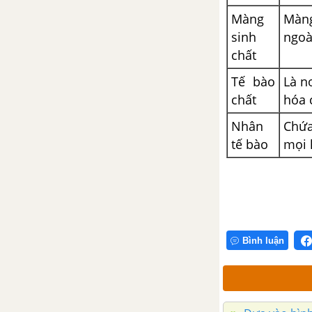
Bài 30: Giảm phân
Màng
Màn
sinh
ngoà
Bài 32. Ôn tập phần một và
chất
phần hai
Tế bào
Là n
chất
hóa 
PHẦN 3: SINH HỌC VI SINH VẬT
Nhân
Chứa
CHƯƠNG I: CHUYỂN HÓA VẬT
tế bào
mọi 
CHẤT VÀ NĂNG LƯỢNG Ở VI
SINH VẬT
Bài 33: Dinh dưỡng, chuyển hóa
vật chất và năng lượng ở vi sinh
vật
Bình luận
Bài 34: Quá trình tổng hợp các
chất ở vi sinh vật và ứng dụng