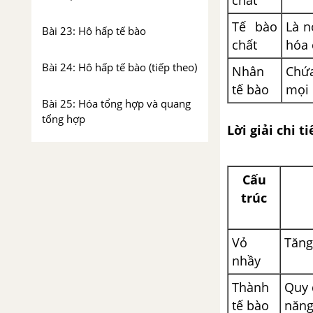
Tế bào
Là n
Bài 23: Hô hấp tế bào
chất
hóa 
Bài 24: Hô hấp tế bào (tiếp theo)
Nhân
Chứa
tế bào
mọi 
Bài 25: Hóa tổng hợp và quang
tổng hợp
Lời giải chi ti
Bài 26: Hóa tổng hợp và quang
tổng hợp (tiếp theo)
Cấu
trúc
CHƯƠNG IV: PHÂN BÀO
Bài 28: Chu kì tế bào và các hình
Vỏ
Tăng
thức phân bào
nhầy
Thành
Quy 
Bài 29: Nguyên phân
tế bào
năng