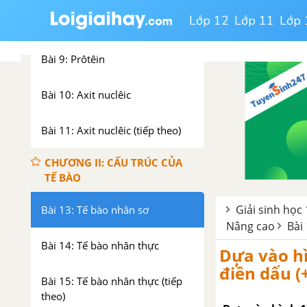
Bài 8: Cacbohidrat (Saccarit) và
Lớp 12
Lớp 11
Lớp 
lipit
Bài 9: Prôtêin
Bài 10: Axit nuclêic
Bài 11: Axit nuclêic (tiếp theo)
CHƯƠNG II: CẤU TRÚC CỦA
TẾ BÀO
Giải sinh học 
Bài 13: Tế bào nhân sơ
Nâng cao
Bài
Bài 14: Tế bào nhân thực
Dựa vào hì
điền dấu (
Bài 15: Tế bào nhân thực (tiếp
theo)