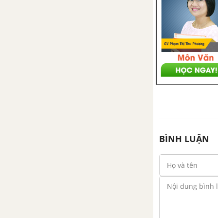
truyền nhiễm và miễn dịch
Bài 48: Ôn tập phần ba
BÌNH LUẬN