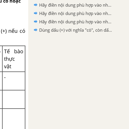
u có hoặc
Hãy điền nội dung phù hợp vào những ô trống theo bảng mẫu sau (mục 2 trang 161)
Hãy điền nội dung phù hợp vào những ô trống theo bảng mẫu sau (mục 1 trang 161)
Hãy điền nội dung phù hợp vào những ô trống theo bảng mẫu sau (mục 3)
Dùng dấu (+) với nghĩa "có", còn dấu (-) với nghĩa "không" để điền vòa bảng sau :
(+) nếu có
o
Tế bào
thực
vật
-