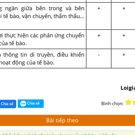
g ngăn giữa bên trong và bên
+
+
i tế bào, vận chuyển, thẩm thấu…
ơi thực hiện các phản ứng chuyển
+
+
của tế bào.
 thông tin di truyền, điều khiển
-
+
hoạt động của tế bào.
Loig
Bình chọn:
Chia sẻ
Chia sẻ
Bài tiếp theo