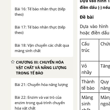
Dựa vào hình 1
điền dấu (-) nế
Bài 16: Tế bào nhân thực (tiếp
theo)
Đề bài
Dựa vào hình 
Bài 17: Tế bào nhân thực (tiếp
hoặc điền dấu 
theo)
Cấu
Chứ
Bài 18: Vận chuyển các chất qua
trúc
màng sinh chất
CHƯƠNG III: CHUYỂN HÓA
Vỏ
Tăng
VẬT CHẤT VÀ NĂNG LƯỢNG
nhầy
TRONG TẾ BÀO
Thành
Quy 
Bài 21: Chuyển hóa năng lượng
tế bào
năng
Màng
Màn
Bài 22: Enzim và vai trò của
enzim trong quá trình chuyển
sinh
ngoà
hóa vật chất
chất