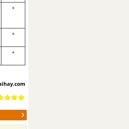
+
+
+
iaihay.com