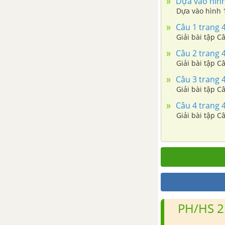
Dựa vào hình 
Bài 35: Quá trình phân giải các
Dựa vào hình 1
chất ở vi sinh vật và ứng dụng
Câu 1 trang 
Giải bài tập C
Bài 36: Thực hành: Lên men
êtilic
Câu 2 trang 
Giải bài tập C
Bài 37: Thực hành: Lên men
Câu 3 trang 
lactic
Giải bài tập C
Câu 4 trang 
CHƯƠNG II: SINH TRƯỞNG
Giải bài tập C
VÀ SINH SẢN CỦA VI SINH
VẬT
Bài 38: Sinh trưởng của vi sinh
vật
Bài 39: Sinh sản của vi sinh vật
PH/HS 2
Bài 40: Ảnh hưởng của các yếu