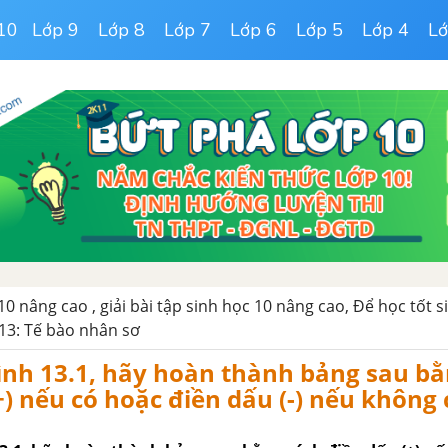
10
Lớp 9
Lớp 8
Lớp 7
Lớp 6
Lớp 5
Lớp 4
Lớ
10 nâng cao , giải bài tập sinh học 10 nâng cao, Để học tốt 
 13: Tế bào nhân sơ
nh 13.1, hãy hoàn thành bảng sau bằ
+) nếu có hoặc điền dấu (-) nếu không 