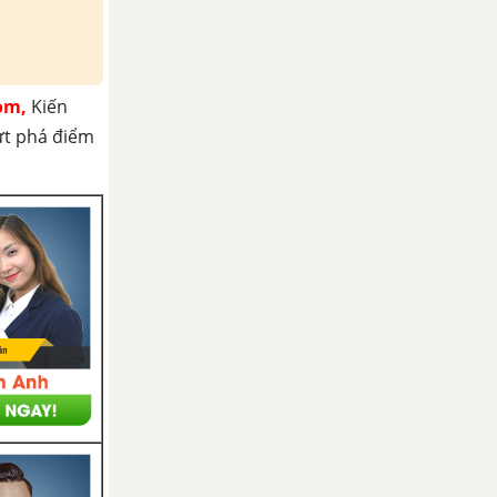
om,
Kiến
ứt phá điểm