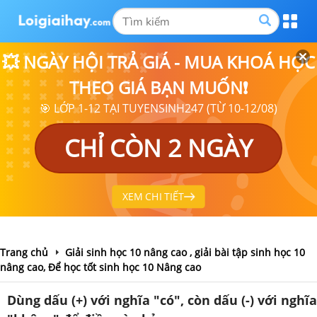
💥 NGÀY HỘI TRẢ GIÁ - MUA KHOÁ HỌC
THEO GIÁ BẠN MUỐN❗
🎯 LỚP 1-12 TẠI TUYENSINH247 (TỪ 10-12/08)
CHỈ CÒN 2 NGÀY
XEM CHI TIẾT
Trang chủ
Giải sinh học 10 nâng cao , giải bài tập sinh học 10
nâng cao, Để học tốt sinh học 10 Nâng cao
Dùng dấu (+) với nghĩa "có", còn dấu (-) với nghĩa