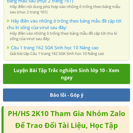
bảng mẫu sau (mục 2 trang 161)
Hãy điền nội dung phù hợp vào những ô trống theo bảng mẫu
sau (mục 2 trang 161)
Hãy điền vào những ô trống theo bảng mẫu đề cập tới
chu kì sống của virut sau đây:
Hãy điền vào những ô trống theo bảng mẫu đề cập tới chu kì
sống của virut sau đây:
Câu 1 trang 162 SGK Sinh học 10 Nâng cao
Giải bài tập Câu 1 trang 162 SGK Sinh học 10 Nâng cao
Luyện Bài Tập Trắc nghiệm Sinh lớp 10 - Xem
ngay
Báo lỗi - Góp ý
PH/HS 2K10 Tham Gia Nhóm Zalo
Để Trao Đổi Tài Liệu, Học Tập