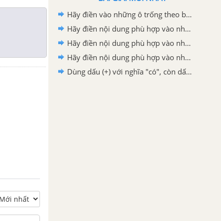
Hãy điền vào những ô trống theo bảng mẫu đề cập tới chu kì sống của virut sau đây:
Hãy điền nội dung phù hợp vào những ô trống theo bảng mẫu sau (mục 2 trang 161)
Hãy điền nội dung phù hợp vào những ô trống theo bảng mẫu sau (mục 1 trang 161)
Hãy điền nội dung phù hợp vào những ô trống theo bảng mẫu sau (mục 3)
Dùng dấu (+) với nghĩa "có", còn dấu (-) với nghĩa "không" để điền vòa bảng sau :