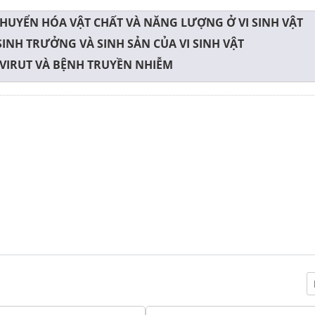
CHUYỂN HÓA VẬT CHẤT VÀ NĂNG LƯỢNG Ở VI SINH VẬT
SINH TRƯỞNG VÀ SINH SẢN CỦA VI SINH VẬT
 VIRUT VÀ BỆNH TRUYỀN NHIỄM