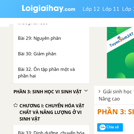
CHƯƠNG IV: PHÂN BÀO
Lớp 12
Lớp 11
Lớp 
Bài 28: Chu kì tế bào và các hình
thức phân bào
Bài 29: Nguyên phân
Bài 30: Giảm phân
Bài 32. Ôn tập phần một và
phần hai
Giải sinh học 
PHẦN 3: SINH HỌC VI SINH VẬT
Nâng cao
CHƯƠNG I: CHUYỂN HÓA VẬT
PHẦN 3: S
CHẤT VÀ NĂNG LƯỢNG Ở VI
SINH VẬT
Chia sẻ
Bài 33: Dinh dưỡng, chuyển hóa