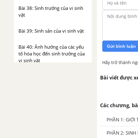
Bài 38: Sinh trưởng của vi sinh
vật
Bài 39: Sinh sản của vi sinh vật
Gửi bình luận
Bài 40: Ảnh hưởng của các yếu
tố hóa học đến sinh trưởng của
vi sinh vật
Hãy trở thành ng
Bài 41: Ảnh hưởng của các yếu
Bài viết được 
tố vật lí đến sinh trưởng của vi
sinh vật
CHƯƠNG III: VIRUT VÀ BỆNH
Các chương, bà
TRUYỀN NHIỄM
PHẦN 1: GIỚI
Bài 43: Cấu trúc các loại virut
PHẦN 2: SINH