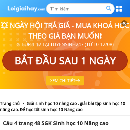
💥 NGÀY HỘI TRẢ GIÁ - MUA KHOÁ HỌC
THEO GIÁ BẠN MUỐN❗
🎯 LỚP 1-12 TẠI TUYENSINH247 (TỪ 10-12/08)
BẮT ĐẦU SAU 1 NGÀY
XEM CHI TIẾT
Trang chủ
Giải sinh học 10 nâng cao , giải bài tập sinh học 10
nâng cao, Để học tốt sinh học 10 Nâng cao
Câu 4 trang 48 SGK Sinh học 10 Nâng cao