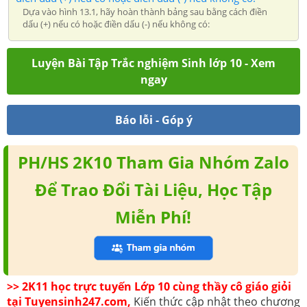
Dựa vào hình 13.1, hãy hoàn thành bảng sau bằng cách điền
dấu (+) nếu có hoặc điền dấu (-) nếu không có:
Luyện Bài Tập Trắc nghiệm Sinh lớp 10 - Xem
ngay
Báo lỗi - Góp ý
PH/HS 2K10 Tham Gia Nhóm Zalo
Để Trao Đổi Tài Liệu, Học Tập
Miễn Phí!
>> 2K11 học trực tuyến Lớp 10 cùng thầy cô giáo giỏi
tại Tuyensinh247.com,
Kiến thức cập nhật theo chương