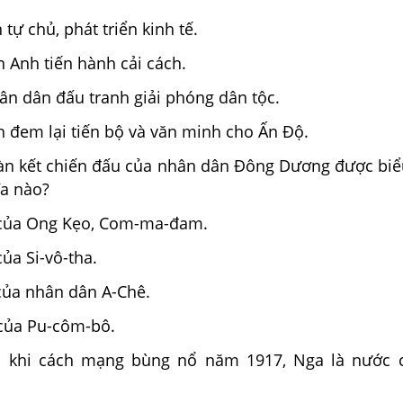
tự chủ, phát triển kinh tế.
n Anh tiến hành cải cách.
ân dân đấu tranh giải phóng dân tộc.
 đem lại tiến bộ và văn minh cho Ấn Độ.
àn kết chiến đấu của nhân dân Đông Dương được biể
ĩa nào?
 của Ong Kẹo, Com-ma-đam.
ủa Si-vô-tha.
của nhân dân A-Chê.
 của Pu-côm-bô.
c khi cách mạng bùng nổ năm 1917, Nga là nước 