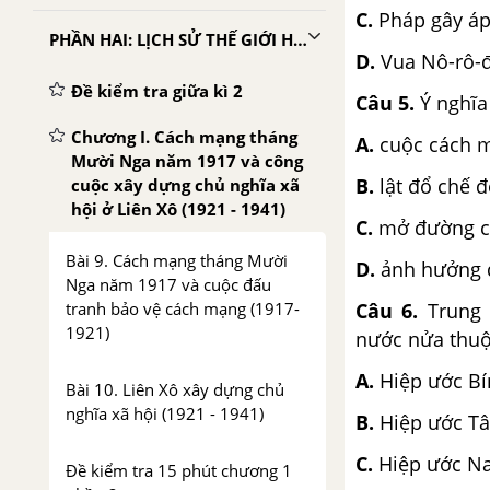
C.
Pháp gây áp
PHẦN HAI: LỊCH SỬ THẾ GIỚI HIỆN ĐẠI
D.
Vua Nô-rô-
Đề kiểm tra giữa kì 2
Câu 5.
Ý nghĩa
Chương I. Cách mạng tháng
A.
cuộc cách m
Mười Nga năm 1917 và công
B.
lật đổ chế 
cuộc xây dựng chủ nghĩa xã
hội ở Liên Xô (1921 - 1941)
C.
mở đường ch
Bài 9. Cách mạng tháng Mười
D.
ảnh hưởng đ
Nga năm 1917 và cuộc đấu
tranh bảo vệ cách mạng (1917-
Câu 6.
Trung
1921)
nước nửa thuộ
A.
Hiệp ước Bí
Bài 10. Liên Xô xây dựng chủ
nghĩa xã hội (1921 - 1941)
B.
Hiệp ước Tâ
C.
Hiệp ước N
Đề kiểm tra 15 phút chương 1