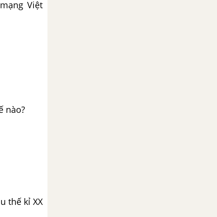
 mạng Việt
ế nào?
u thế kỉ XX