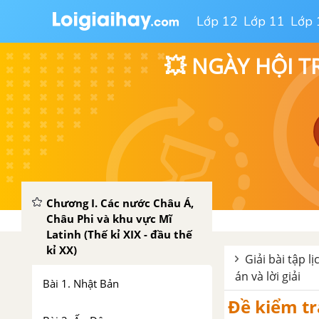
Lớp 12
Lớp 11
Lớp 
💥 NGÀY HỘI T
PHẦN MỘT: LỊCH SỬ THẾ GIỚI CẬN ĐẠI (TIẾP THEO)
Chương I. Các nước Châu Á,
Châu Phi và khu vực Mĩ
Latinh (Thế kỉ XIX - đầu thế
kỉ XX)
Giải bài tập l
án và lời giải
Bài 1. Nhật Bản
Đề kiểm tra