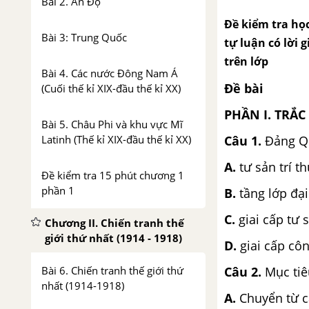
Bài 2. Ấn Độ
Đề kiểm tra học
Bài 3: Trung Quốc
tự luận có lời 
trên lớp
Bài 4. Các nước Đông Nam Á
Đề bài
(Cuối thế kỉ XIX-đầu thế kỉ XX)
PHẦN I. TR
Bài 5. Châu Phi và khu vực Mĩ
Latinh (Thế kỉ XIX-đầu thế kỉ XX)
Câu 1.
Đảng Qu
A.
tư sản trí t
Đề kiểm tra 15 phút chương 1
phần 1
B.
tầng lớp đạ
C.
giai cấp tư 
Chương II. Chiến tranh thế
giới thứ nhất (1914 - 1918)
D.
giai cấp cô
Bài 6. Chiến tranh thế giới thứ
Câu 2.
Mục tiê
nhất (1914-1918)
A.
Chuyển từ c