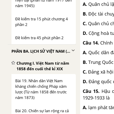
hiện đại (phần từ năm 1917 đến
A.
Quân chủ lậ
năm 1945)
B.
Độc tài chu
Đề kiểm tra 15 phút chương 4
C.
Quân chủ c
phần 2
D.
Cộng hoà tư
Đề kiểm tra 45 phút phần 2
Câu 14.
Chính 
PHẦN BA. LỊCH SỬ VIỆT NAM (1858 - 1918)
A.
Quốc dân đ
B.
Trung Quốc
Chương I. Việt Nam từ năm
1858 đến cuối thế kỉ XIX
C.
Đảng xã hội
Bài 19. Nhân dân Việt Nam
D.
Đảng quốc d
kháng chiến chống Pháp xâm
Câu 15.
Hậu q
lược (Từ năm 1858 đến trước
1929-1933 là
năm 1873)
A.
lạm phát tă
Bài 20. Chiến sự lan rộng ra cả