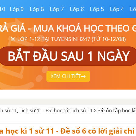
10
Lớp 9
Lớp 8
Lớp 7
Lớp 6
Lớp 5
Lớp 4
Lớ
RẢ GIÁ - MUA KHOÁ HỌC THEO
🎯 LỚP 1-12 TẠI TUYENSINH247 (TỪ 10-12/08)
BẮT ĐẦU SAU 1 NGÀY
XEM CHI TIẾT
ịch sử 11, Lịch sử 11 - Để học tốt lịch sử 11
Đề ôn tập học kì
 học kì 1 sử 11 - Đề số 6 có lời giải chi 