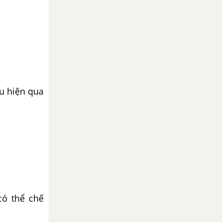
u hiện qua
có thể chế