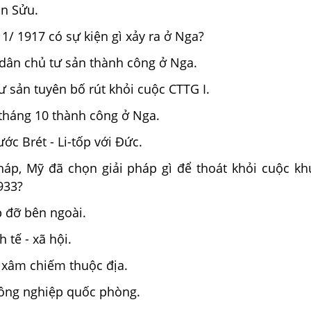
ân Sửu.
1/ 1917 có sự kiện gì xảy ra ở Nga?
ân chủ tư sản thành công ở Nga.
ư sản tuyên bố rút khỏi cuộc CTTG I.
háng 10 thành công ở Nga.
ớc Brét - Li-tốp với Đức.
háp, Mỹ đã chọn giải pháp gì để thoát khỏi cuộc k
933?
 đỡ bên ngoài.
h tế - xã hội.
xâm chiếm thuộc địa.
công nghiệp quốc phòng.