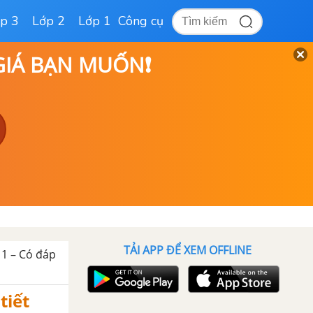
p 3
Lớp 2
Lớp 1
Công cụ
 GIÁ BẠN MUỐN❗
TẢI APP ĐỂ XEM OFFLINE
 1 – Có đáp
tiết