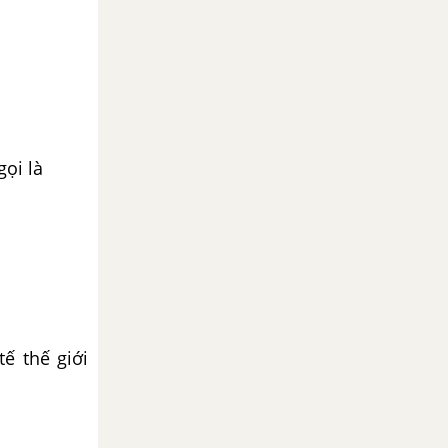
gọi là
ế thế giới