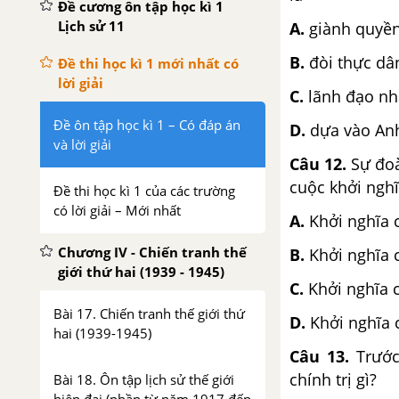
Đề cương ôn tập học kì 1
Lịch sử 11
A.
giành quyền 
B.
đòi thực dâ
Đề thi học kì 1 mới nhất có
lời giải
C.
lãnh đạo nh
Đề ôn tập học kì 1 – Có đáp án
D.
dựa vào Anh
và lời giải
Câu 12.
Sự đo
cuộc khởi ngh
Đề thi học kì 1 của các trường
có lời giải – Mới nhất
A.
Khởi nghĩa
Chương IV - Chiến tranh thế
B.
Khởi nghĩa c
giới thứ hai (1939 - 1945)
C.
Khởi nghĩa 
Bài 17. Chiến tranh thế giới thứ
D.
Khởi nghĩa
hai (1939-1945)
Câu 13.
Trướ
chính trị gì?
Bài 18. Ôn tập lịch sử thế giới