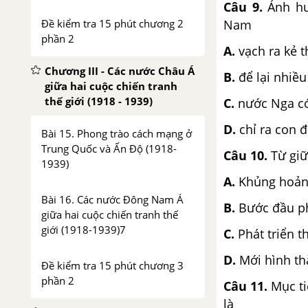
Câu 9.
Ảnh hư
Đề kiểm tra 15 phút chương 2
Nam
phần 2
A.
vạch ra kẻ 
Chương III - Các nước Châu Á
B.
để lại nhiề
giữa hai cuộc chiến tranh
thế giới (1918 - 1939)
C.
nước Nga có
D.
chỉ ra con 
Bài 15. Phong trào cách mạng ở
Trung Quốc và Ấn Độ (1918-
Câu 10.
Từ giữ
1939)
A.
Khủng hoảng
Bài 16. Các nước Đông Nam Á
B.
Bước đầu ph
giữa hai cuộc chiến tranh thế
giới (1918-1939)7
C.
Phát triển t
D.
Mới hình th
Đề kiểm tra 15 phút chương 3
phần 2
Câu 11.
Mục ti
là