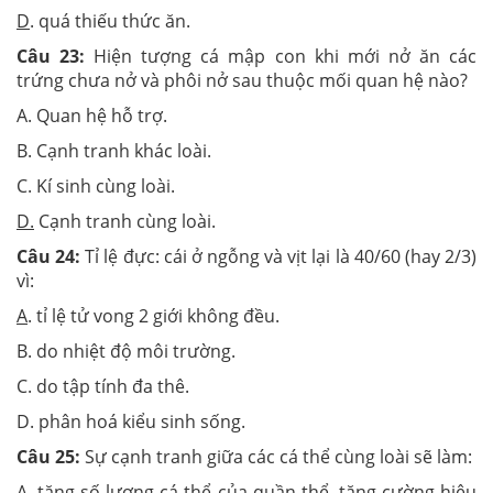
D
. quá thiếu thức ăn.
Câu 23:
Hiện tượng cá mập con khi mới nở ăn các
trứng chưa nở và phôi nở sau thuộc mối quan hệ nào?
A. Quan hệ hỗ trợ.
B. Cạnh tranh khác loài.
C. Kí sinh cùng loài.
D.
Cạnh tranh cùng loài.
Câu 24:
Tỉ lệ đực: cái ở ngỗng và vịt lại là 40/60 (hay 2/3)
vì:
A
. tỉ lệ tử vong 2 giới không đều.
B. do nhiệt độ môi trường.
C. do tập tính đa thê.
D. phân hoá kiểu sinh sống.
Câu 25:
Sự cạnh tranh giữa các cá thể cùng loài sẽ làm:
A. tăng số lượng cá thể của quần thể, tăng cường hiệu