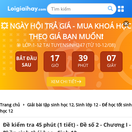
💥 NGÀY HỘI TRẢ GIÁ - MUA KHOÁ HỌC
THEO GIÁ BẠN MUỐN❗
🎯 LỚP 1-12 TẠI TUYENSINH247 (TỪ 10-12/08)
17
39
07
BẮT ĐẦU
SAU
GIỜ
PHÚT
GIÂY
XEM CHI TIẾT
Trang chủ
Giải bài tập sinh học 12, Sinh lớp 12 - Để học tốt sinh
học 12
Đề kiểm tra 45 phút (1 tiết) - Đề số 2 - Chương I -