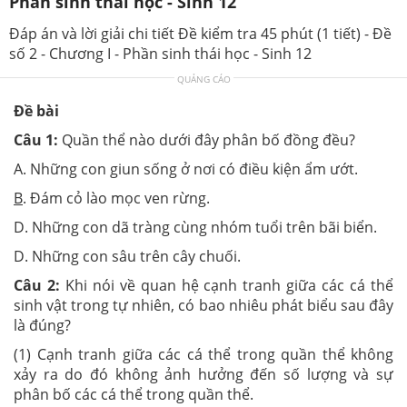
Phần sinh thái học - Sinh 12
Đáp án và lời giải chi tiết Đề kiểm tra 45 phút (1 tiết) - Đề
số 2 - Chương I - Phần sinh thái học - Sinh 12
QUẢNG CÁO
Đề bài
Câu 1:
Quần thể nào dưới đây phân bố đồng đều?
A. Những con giun sống ở nơi có điều kiện ẩm ướt.
B
. Đám cỏ lào mọc ven rừng.
D. Những con dã tràng cùng nhóm tuổi trên bãi biển.
D. Những con sâu trên cây chuối.
Câu 2:
Khi nói về quan hệ cạnh tranh giữa các cá thể
sinh vật trong tự nhiên, có bao nhiêu phát biểu sau đây
là đúng?
(1) Cạnh tranh giữa các cá thể trong quần thể không
xảy ra do đó không ảnh hưởng đến số lượng và sự
phân bố các cá thể trong quần thể.