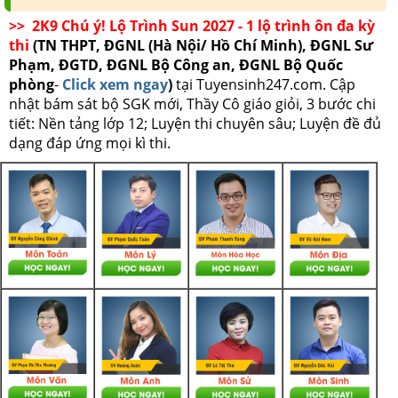
>> 2K9 Chú ý! Lộ Trình Sun 2027 - 1 lộ trình ôn đa kỳ
thi
(TN THPT, ĐGNL (Hà Nội/ Hồ Chí Minh), ĐGNL Sư
Phạm, ĐGTD, ĐGNL Bộ Công an, ĐGNL Bộ Quốc
phòng
-
Click xem ngay
)
tại Tuyensinh247.com.
Cập
nhật bám sát bộ SGK mới, Thầy Cô giáo giỏi, 3 bước chi
tiết: Nền tảng lớp 12; Luyện thi chuyên sâu; Luyện đề đủ
dạng đáp ứng mọi kì thi.