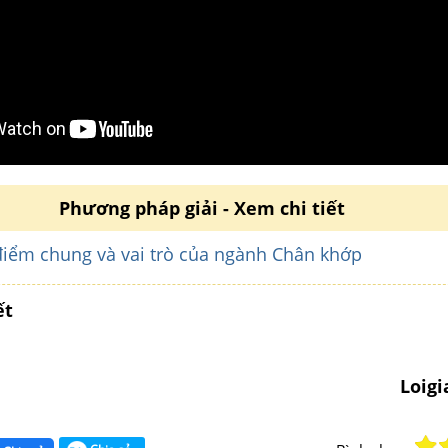
Phương pháp giải - Xem chi tiết
điểm chung và vai trò của ngành Chân khớp
ết
Loig