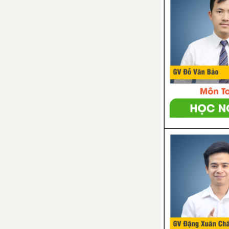
CHƯƠNG VII: SỰ TIẾN HÓA CỦA ĐỘNG VẬT
Bài 53. Môi trường sống và
sự vận động di chuyển
Bài 54. Tiến hóa về tổ chức
cơ thể
Bài 55. Tiến hóa về sinh sản
Bài 56. Cây phát sinh giới
động vật
CHƯƠNG VIII: ĐỘNG VẬT VÀ ĐỜI SỐNG CON NGƯỜI
Bài 57. Đa dạng sinh học
Bài 58. Đa dạng sinh học
(tiếp theo)