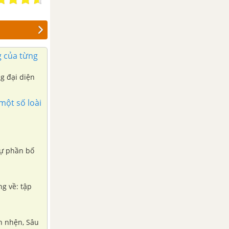
g của từng
g đại diện
một số loài
sự phần bố
g về: tập
nh nhện, Sâu