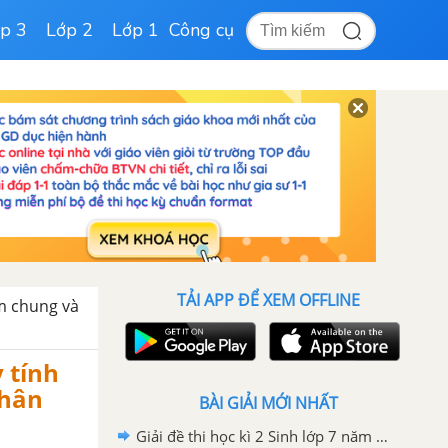
p 3
Lớp 2
Lớp 1
Công cụ
TẢI APP ĐỂ XEM OFFLINE
ểm chung và
 tính
chân
BÀI GIẢI MỚI NHẤT
Giải đề thi học kì 2 Sinh lớp 7 năm 2020-2021 Sở GD&ĐT TP Huế