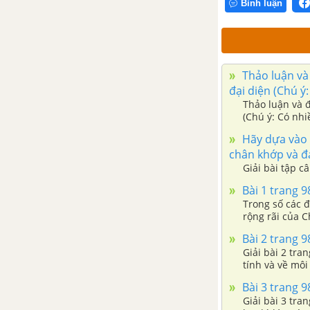
chung của lớp bò sát
Bình luận
Bài 41. Chim bồ câu
Bài 42. Thực hành: Quan sát
bộ xương, mẫu mổ chim bồ
Thảo luận và 
câu
đại diện (Chú ý
Thảo luận và đ
(Chú ý: Có nhi
Bài 43. Cấu tạo trong của
chim bồ câu
Hãy dựa vào k
chân khớp và đ
Bài 44. Đa dạng và đặc điểm
Giải bài tập c
chung của lớp chim
Bài 1 trang 9
Trong số các 
Bài 45. Thực hành: Xem bằng
rộng rãi của 
hình về đời sống và tập tính
của chim
Bài 2 trang 9
Giải bài 2 tra
tính và về môi
Bài 46. Thỏ
Bài 3 trang 9
Bài 47. Cấu tạo trong của thỏ
Giải bài 3 tra