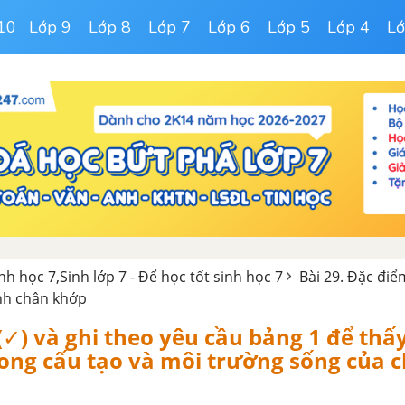
10
Lớp 9
Lớp 8
Lớp 7
Lớp 6
Lớp 5
Lớp 4
Lớ
inh học 7,Sinh lớp 7 - Để học tốt sinh học 7
Bài 29. Đặc đi
ành chân khớp
✓) và ghi theo yêu cầu bảng 1 để thấy
ong cấu tạo và môi trường sống của 