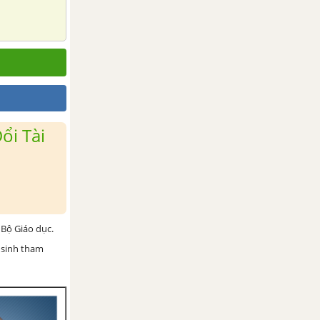
ổi Tài
Bộ Giáo dục.
 sinh tham