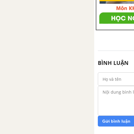
Bài 59. Biện pháp đấu tranh
sinh học
Bài 60. Động vật quý hiếm
Bài 61, 62. Tìm hiểu một số
động vật có tầm quan trọng
trong kinh tế ở địa phương
BÌNH LUẬN
Bài 63. Ôn tập
Bài 64, 65, 66. Tham quan
thiên nhiên
Đề kiểm tra 15 phút - Học kì
2 - Sinh học 7
Đề kiểm tra 45 phút (1 tiết) -
Gửi bình luận
Học kì 2 - Sinh học 7