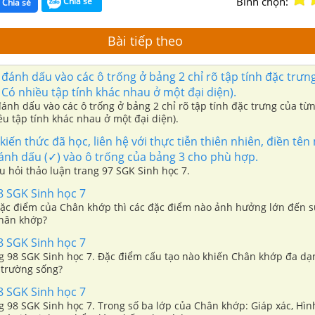
Bình chọn:
Chia sẻ
Chia sẻ
Bài tiếp theo
đánh dấu vào các ô trống ở bảng 2 chỉ rõ tập tính đặc trưn
: Có nhiều tập tính khác nhau ở một đại diện).
ánh dấu vào các ô trống ở bảng 2 chỉ rõ tập tính đặc trưng của từn
ều tập tính khác nhau ở một đại diện).
iến thức đã học, liên hệ với thực tiễn thiên nhiên, điền tên 
ánh dấu (✓) vào ô trống của bảng 3 cho phù hợp.
âu hỏi thảo luận trang 97 SGK Sinh học 7.
8 SGK Sinh học 7
đặc điểm của Chân khớp thì các đặc điểm nào ảnh hưởng lớn đến 
Chân khớp?
8 SGK Sinh học 7
ng 98 SGK Sinh học 7. Đặc điểm cấu tạo nào khiến Chân khớp đa dạn
 trường sống?
8 SGK Sinh học 7
ng 98 SGK Sinh học 7. Trong số ba lớp của Chân khớp: Giáp xác, Hì