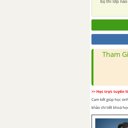
bọ thì lớp nào
Bài 48. Đa dạng của lớp thú,
bộ thú huyệt, bộ thú túi
Bài 49. Đa dạng của lớp thú
(tiếp theo). Bộ dơi và bộ cá
voi
Bài 50. Đa dạng của lớp thú
Tham Gi
(tiếp theo). Bộ ăn sâu bọ, bộ
gặm nhấm, bộ ăn thịt
Bài 51. Đa dạng của lớp thú
(tiếp theo). Các bộ móng
guốc và bộ linh trưởng
>> Học trực tuyến 
Bài 52. Thực hành: Xem băng
Cam kết giúp học sin
hình về đời sống và tập tính
khảo chi tiết khoá học
của thú
ĐỀ KIỂM TRA GIỮA KÌ 2