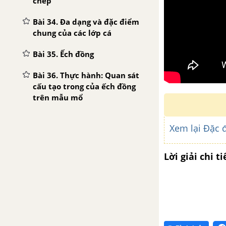
chép
Bài 34. Đa dạng và đặc điểm
chung của các lớp cá
Bài 35. Ếch đồng
Bài 36. Thực hành: Quan sát
cấu tạo trong của ếch đồng
trên mẫu mổ
Bài 37. Đa dạng và đặc điểm
Xem lại Đặc 
chung của lớp lưỡng cư
Bài 38. Thằn lằn bóng đuôi
Lời giải chi ti
dài
Bài 39. Cấu tạo trong của
thằn lằn
Bài 40. Đa dạng và đặc điểm