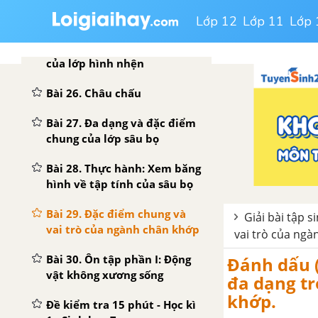
Bài 24. Đa dạng và vai trò
của lớp giáp xác
Lớp 12
Lớp 11
Lớp 
Bài 25. Nhện và sự đa dạng
của lớp hình nhện
Bài 26. Châu chấu
Bài 27. Đa dạng và đặc điểm
chung của lớp sâu bọ
Bài 28. Thực hành: Xem băng
hình về tập tính của sâu bọ
Bài 29. Đặc điểm chung và
Giải bài tập s
vai trò của ngành chân khớp
vai trò của ng
Bài 30. Ôn tập phần I: Động
Đánh dấu (
vật không xương sống
đa dạng tr
khớp.
Đề kiểm tra 15 phút - Học kì