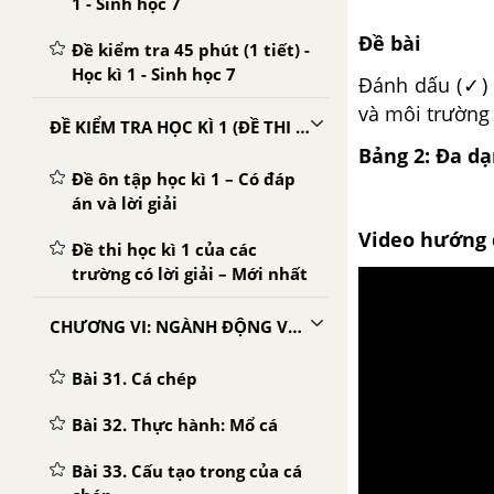
1 - Sinh học 7
Đề bài
Đề kiểm tra 45 phút (1 tiết) -
Học kì 1 - Sinh học 7
Đánh dấu (✓) 
và môi trường
ĐỀ KIỂM TRA HỌC KÌ 1 (ĐỀ THI HỌC KÌ 1) - SINH 7
Bảng 2: Đa d
Đề ôn tập học kì 1 – Có đáp
án và lời giải
Video hướng 
Đề thi học kì 1 của các
trường có lời giải – Mới nhất
CHƯƠNG VI: NGÀNH ĐỘNG VẬT CÓ XƯƠNG SỐNG
Bài 31. Cá chép
Bài 32. Thực hành: Mổ cá
Bài 33. Cấu tạo trong của cá