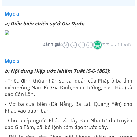
Mục a
a) Diễn biến chiến sự ở Gia Định:
Đánh giá:
(5/5 ⭐ - 1 lượt)
Mục b
b) Nội dung Hiệp ước Nhâm Tuất (5-6-1862):
- Triều đình thừa nhận sự cai quản của Pháp ở ba tỉnh
miền Đông Nam Kì (Gia Định, Định Tường, Biên Hòa) và
đảo Côn Lôn.
- Mở ba cửa biển (Đà Nẵng, Ba Lạt, Quảng Yên) cho
Pháp vào buôn bán.
- Cho phép người Pháp và Tây Ban Nha tự do truyền
đạo Gia Tôm, bãi bỏ lệnh cấm đạo trước đây.
- Bồi thường cho Pháp một khoản chiến phí tương