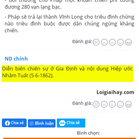
đương 280 vạn lạng bạc.
- Pháp sẽ trả lại thành Vĩnh Long cho triều đình chừng
nào triều đình buộc được dân chúng ngừng kháng
chiến.
Đánh giá:
ND chính
Diễn biến chiến sự ở Gia Định và nội dung Hiệp ước
Nhâm Tuất (5-6-1862).
Loigiaihay.com
Đánh giá:
Chia sẻ
Chia sẻ
Bình luận
Bình chọn: