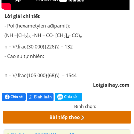
Lời giải chi tiết
- Poli(hexametylen ađipamit):
(NH –[CH
]
–NH – CO- [CH
]
- CO)
2
6
2
4
n
n = \(\frac{30 000}{226}\) = 132
- Cao su tự nhiên:
n = \(\frac{105 000}{68}\) = 1544
Loigiaihay.com
Chia sẻ
Chia sẻ
Bình luận
Bình chọn:
Bài tiếp theo