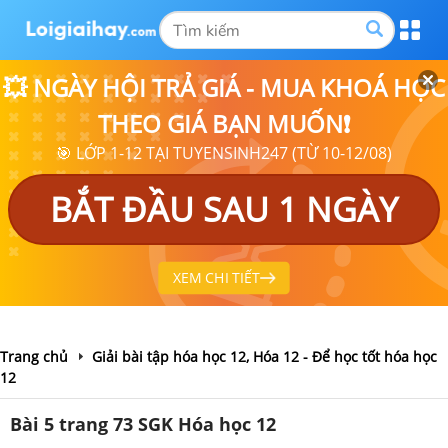
💥 NGÀY HỘI TRẢ GIÁ - MUA KHOÁ HỌC
THEO GIÁ BẠN MUỐN❗
🎯 LỚP 1-12 TẠI TUYENSINH247 (TỪ 10-12/08)
BẮT ĐẦU SAU 1 NGÀY
XEM CHI TIẾT
Trang chủ
Giải bài tập hóa học 12, Hóa 12 - Để học tốt hóa học
12
Bài 5 trang 73 SGK Hóa học 12