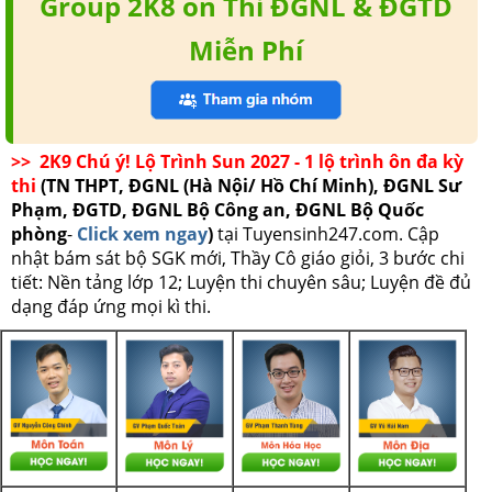
Group 2K8 ôn Thi ĐGNL & ĐGTD
Miễn Phí
>> 2K9 Chú ý! Lộ Trình Sun 2027 - 1 lộ trình ôn đa kỳ
thi
(TN THPT, ĐGNL (Hà Nội/ Hồ Chí Minh), ĐGNL Sư
Phạm, ĐGTD, ĐGNL Bộ Công an, ĐGNL Bộ Quốc
phòng
-
Click xem ngay
)
tại Tuyensinh247.com.
Cập
nhật bám sát bộ SGK mới, Thầy Cô giáo giỏi, 3 bước chi
tiết: Nền tảng lớp 12; Luyện thi chuyên sâu; Luyện đề đủ
dạng đáp ứng mọi kì thi.