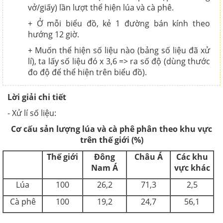
vở/giấy) lần lượt thể hiện lúa và cà phê.
+ Ở mỗi biểu đồ, kẻ 1 đường bán kính theo
hướng 12 giờ.
+ Muốn thể hiện số liệu nào (bảng số liệu đã xử
lí), ta lấy số liệu đó x 3,6 => ra số độ (dùng thước
đo độ để thể hiện trên biểu đồ).
Lời giải chi tiết
- Xử lí số liệu:
Cơ cấu sản lượng lúa và cà phê phân theo khu vực
trên thế giới (%)
Thế giới
Đông
Châu Á
Các khu
Nam Á
vực khác
Lúa
100
26,2
71,3
2,5
Cà phê
100
19,2
24,7
56,1