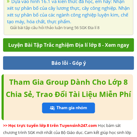
Dựa vào hình 16.1 và kiến thức đã học, em hãy: Nhận
xét sự phân bố của cây lương thực, cây công nghiệp. Nhận
xét sự phân bố của các ngành công nghiệp luyện kim, chế
tạo máy, hóa chất, thực phẩm.
Giải bài tập câu hỏi thảo luận trang 56 SGK Địa lí 8
Luyện Bài Tập Trắc nghiệm Địa lí lớp 8 - Xem ngay
Báo lỗi - Góp ý
Tham Gia Group Dành Cho Lớp 8
Chia Sẻ, Trao Đổi Tài Liệu Miễn Phí
>> Học trực tuyến lớp 8 trên Tuyensinh247.com
Học bám sát
chương trình SGK mới nhất của Bộ Giáo dục. Cam kết giúp học sinh lớp