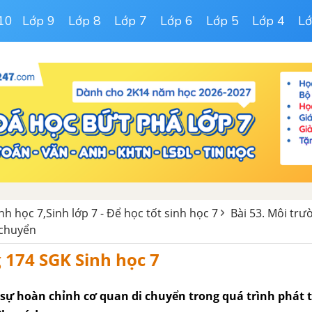
10
Lớp 9
Lớp 8
Lớp 7
Lớp 6
Lớp 5
Lớp 4
Lớ
inh học 7,Sinh lớp 7 - Để học tốt sinh học 7
Bài 53. Môi trư
 chuyển
g 174 SGK Sinh học 7
 sự hoàn chỉnh cơ quan di chuyển trong quá trình phát t