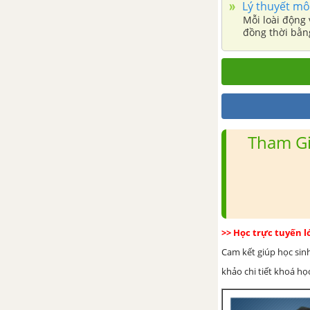
Lý thuyết mô
Mỗi loài động 
đồng thời bằng
chúng (hình 53
Tham Gi
>> Học trực tuyến 
Cam kết giúp học sin
khảo chi tiết khoá học