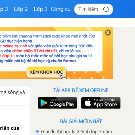
p 3
Lớp 2
Lớp 1
Công cụ
TẢI APP ĐỂ XEM OFFLINE
ờng sống và
BÀI GIẢI MỚI NHẤT
riển của
Giải đề thi học kì 2 Sinh lớp 7 năm 2020-2021 Sở GD&ĐT TP Huế