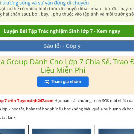
i trường sống và sự vận động di chuyển
vật có thể có nhiều hình thức di chuyển khác nhau : bò. đi. chạy, n
 hai chân sau), bơi. bay... phụ thuộc vào tập tính và môi trường s
.1).
Luyện Bài Tập Trắc nghiệm Sinh lớp 7 - Xem ngay
Báo lỗi - Góp ý
a Group Dành Cho Lớp 7 Chia Sẻ, Trao Đ
Liệu Miễn Phí
lớp 7 trên Tuyensinh247.com
Học bám sát chương trình SGK mới nhất của 
h lớp 7 học tốt, hoàn trả học phí nếu học không hiệu quả. Phụ huynh và học
 tại: Link