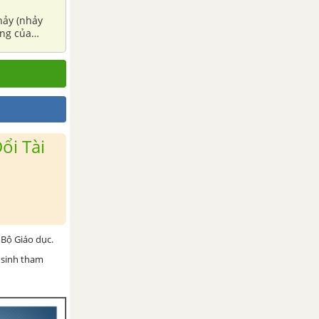
hảy (nhảy
ống của
ổi Tài
Bộ Giáo dục.
 sinh tham