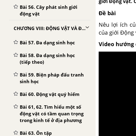
giới Động vật. 
Bài 56. Cây phát sinh giới
Đề bài
động vật
Nêu lợi ích c
CHƯƠNG VIII: ĐỘNG VẬT VÀ ĐỜI SỐNG CON NGƯỜI
của giới Động 
Bài 57. Đa dạng sinh học
Video hướng 
Bài 58. Đa dạng sinh học
(tiếp theo)
Bài 59. Biện pháp đấu tranh
sinh học
Bài 60. Động vật quý hiếm
Bài 61, 62. Tìm hiểu một số
động vật có tầm quan trọng
trong kinh tế ở địa phương
Bài 63. Ôn tập