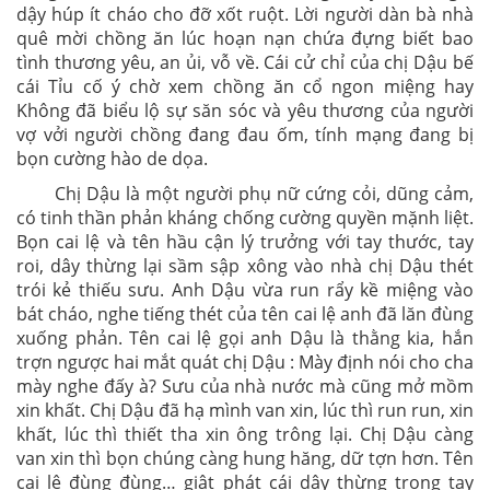
dậy húp ít cháo cho đỡ xốt ruột. Lời người dàn bà nhà
quê mời chồng ăn lúc hoạn nạn chứa đựng biết bao
tình thương yêu, an ủi, vỗ về. Cái cử chỉ của chị Dậu bế
cái Tỉu cố ý chờ xem chồng ăn cổ ngon miệng hay
Không đã biểu lộ sự săn sóc và yêu thương của người
vợ vởi người chồng đang đau ốm, tính mạng đang bị
bọn cường hào de dọa.
Chị Dậu là một người phụ nữ cứng cỏi, dũng cảm,
có tinh thần phản kháng chống cường quyền mặnh liệt.
Bọn cai lệ và tên hầu cận lý trưởng với tay thước, tay
roi, dây thừng lại sầm sập xông vào nhà chị Dậu thét
trói kẻ thiếu sưu. Anh Dậu vừa run rẩy kề miệng vào
bát cháo, nghe tiếng thét của tên cai lệ anh đã lăn đùng
xuống phản. Tên cai lệ gọi anh Dậu là thằng kia, hắn
trợn ngược hai mắt quát chị Dậu : Mày định nói cho cha
mày nghe đấy à? Sưu của nhà nước mà cũng mở mồm
xin khất. Chị Dậu đã hạ mình van xin, lúc thì run run, xin
khất, lúc thì thiết tha xin ông trông lại. Chị Dậu càng
van xin thì bọn chúng càng hung hăng, dữ tợn hơn. Tên
cai lệ đùng đùng… giật phát cái dây thừng trong tay