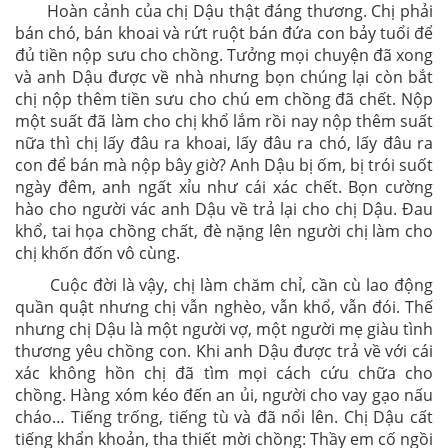
Hoàn cảnh của chị Dậu thật đáng thương. Chị phải
bán chó, bán khoai và rứt ruột bán đứa con bảy tuổi để
đủ tiền nộp sưu cho chồng. Tưởng mọi chuyện đã xong
và anh Dậu được về nhà nhưng bọn chúng lại còn bắt
chị nộp thêm tiền sưu cho chú em chồng đã chết. Nộp
một suất đã làm cho chị khổ lắm rồi nay nộp thêm suất
nữa thì chị lấy đâu ra khoai, lấy đâu ra chó, lấy đâu ra
con để bán mà nộp bây giờ? Anh Dậu bị ốm, bị trói suốt
ngày đêm, anh ngất xỉu như cái xác chết. Bọn cường
hào cho người vác anh Dậu về trả lại cho chị Dậu. Đau
khổ, tai họa chồng chất, đè nặng lên người chị làm cho
chị khốn đốn vô cùng.
Cuộc đời là vậy, chị làm chăm chỉ, cần cù lao động
quần quật nhưng chị vẫn nghèo, vẫn khổ, vẫn đói. Thế
nhưng chị Dậu là một người vợ, một người mẹ giàu tình
thương yêu chồng con. Khi anh Dậu được trả về với cái
xác không hồn chị đã tìm mọi cách cứu chữa cho
chồng. Hàng xóm kéo đến an ủi, người cho vay gạo nấu
cháo… Tiếng trống, tiếng tù và đã nổi lên. Chị Dậu cất
tiếng khẩn khoản, tha thiết mời chồng: Thầy em cố ngồi