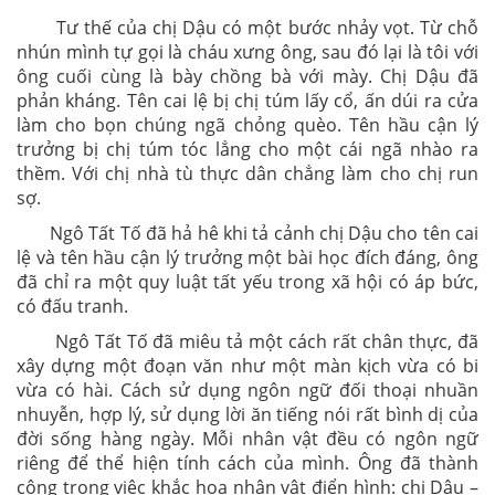
Tư thế của chị Dậu có một bước nhảy vọt. Từ chỗ
nhún mình tự gọi là cháu xưng ông, sau đó lại là tôi với
ông cuối cùng là bày chồng bà với mày. Chị Dậu đã
phản kháng. Tên cai lệ bị chị túm lấy cổ, ấn dúi ra cửa
làm cho bọn chúng ngã chỏng quèo. Tên hầu cận lý
trưởng bị chị túm tóc lẳng cho một cái ngã nhào ra
thềm. Với chị nhà tù thực dân chẳng làm cho chị run
sợ.
Ngô Tất Tố đã hả hê khi tả cảnh chị Dậu cho tên cai
lệ và tên hầu cận lý trưởng một bài học đích đáng, ông
đã chỉ ra một quy luật tất yếu trong xã hội có áp bức,
có đấu tranh.
Ngô Tất Tố đã miêu tả một cách rất chân thực, đã
xây dựng một đoạn văn như một màn kịch vừa có bi
vừa có hài. Cách sử dụng ngôn ngữ đối thoại nhuần
nhuyễn, hợp lý, sử dụng lời ăn tiếng nói rất bình dị của
đời sống hàng ngày. Mỗi nhân vật đều có ngôn ngữ
riêng để thể hiện tính cách của mình. Ông đã thành
công trong việc khắc họa nhân vật điển hình: chị Dậu –