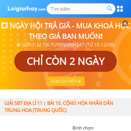
💥 NGÀY HỘI TRẢ GIÁ - MUA KHOÁ HỌC
THEO GIÁ BẠN MUỐN❗
🎯 LỚP 1-12 TẠI TUYENSINH247 (TỪ 10-12/08)
CHỈ CÒN 2 NGÀY
XEM CHI TIẾT
GIẢI SBT ĐỊA LÍ 11
BÀI 10. CỘNG HÒA NHÂN DÂN
|
TRUNG HOA (TRUNG QUỐC)
Bình chọn: