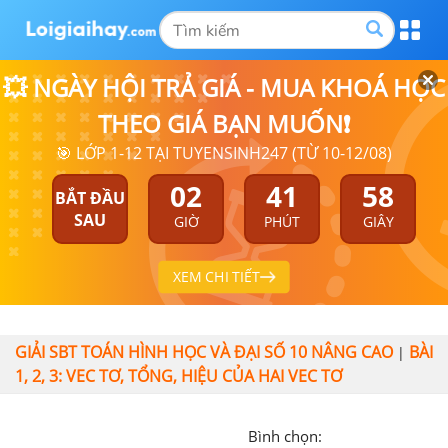
💥 NGÀY HỘI TRẢ GIÁ - MUA KHOÁ HỌC
THEO GIÁ BẠN MUỐN❗
🎯 LỚP 1-12 TẠI TUYENSINH247 (TỪ 10-12/08)
02
41
57
BẮT ĐẦU
SAU
GIỜ
PHÚT
GIÂY
XEM CHI TIẾT
GIẢI SBT TOÁN HÌNH HỌC VÀ ĐẠI SỐ 10 NÂNG CAO
BÀI
|
1, 2, 3: VEC TƠ, TỔNG, HIỆU CỦA HAI VEC TƠ
Bình chọn: