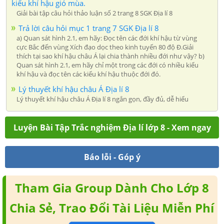
kiểu khí hậu gió mùa.
Giải bài tập câu hỏi thảo luận số 2 trang 8 SGK Địa lí 8
Trả lời câu hỏi mục 1 trang 7 SGK Địa lí 8
a) Quan sát hình 2.1, em hãy: Đọc tên các đới khí hậu từ vùng
cực Bắc đến vùng Xích đạo dọc theo kinh tuyến 80 độ Đ.Giải
thích tại sao khí hậu châu Á lại chia thành nhiều đới như vậy? b)
Quan sát hình 2.1, em hãy chỉ một trong các đới có nhiều kiểu
khí hậu và đọc tên các kiểu khí hậu thuộc đới đó.
Lý thuyết khí hậu châu Á Địa lí 8
Lý thuyết khí hậu châu Á Địa lí 8 ngắn gọn, đầy đủ, dễ hiểu
Luyện Bài Tập Trắc nghiệm Địa lí lớp 8 - Xem ngay
Báo lỗi - Góp ý
Tham Gia Group Dành Cho Lớp 8
Chia Sẻ, Trao Đổi Tài Liệu Miễn Phí