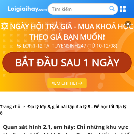
💥 NGÀY HỘI TRẢ GIÁ - MUA KHOÁ HỌC
THEO GIÁ BẠN MUỐN❗
🎯 LỚP 1-12 TẠI TUYENSINH247 (TỪ 10-12/08)
BẮT ĐẦU SAU 1 NGÀY
XEM CHI TIẾT
Trang chủ
Địa lý lớp 8, giải bài tập địa lý 8 - Để học tốt địa lý
8
Quan sát hình 2.1, em hãy: Chỉ những khu vực