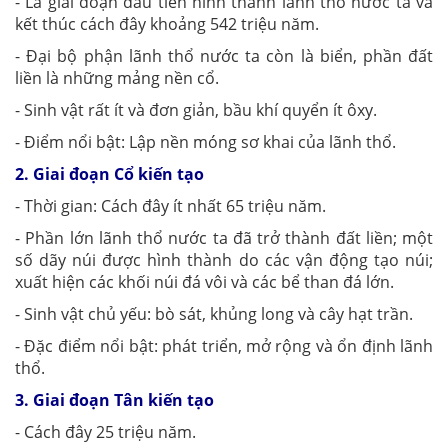
- Là giai đoạn đầu tiên hình thành lãnh thổ nước ta và
kết thúc cách đây khoảng 542 triệu năm.
- Đại bộ phận lãnh thổ nước ta còn là biển, phần đất
liền là những mảng nền cổ.
- Sinh vật rất ít và đơn giản, bầu khí quyển ít ôxy.
- Điểm nổi bật: Lập nền móng sơ khai của lãnh thổ.
2. Giai đoạn Cổ kiến tạo
- Thời gian: Cách đây ít nhất 65 triệu năm.
- Phần lớn lãnh thổ nước ta đã trở thành đất liền; một
số dãy núi được hình thành do các vận động tạo núi;
xuất hiện các khối núi đá vôi và các bể than đá lớn.
- Sinh vật chủ yếu: bò sát, khủng long và cây hạt trần.
- Đặc điểm nổi bật: phát triển, mở rộng và ổn định lãnh
thổ.
3. Giai đoạn Tân kiến tạo
- Cách đây 25 triệu năm.