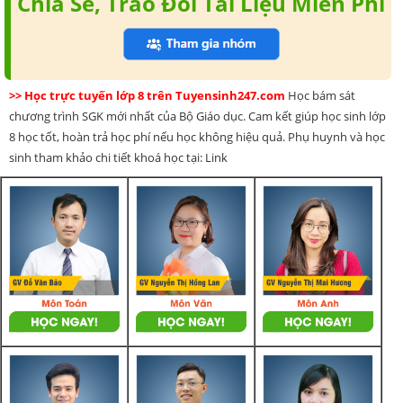
Chia Sẻ, Trao Đổi Tài Liệu Miễn Phí
>> Học trực tuyến lớp 8 trên Tuyensinh247.com
Học bám sát
chương trình SGK mới nhất của Bộ Giáo dục. Cam kết giúp học sinh lớp
8 học tốt, hoàn trả học phí nếu học không hiệu quả. Phụ huynh và học
sinh tham khảo chi tiết khoá học tại: Link