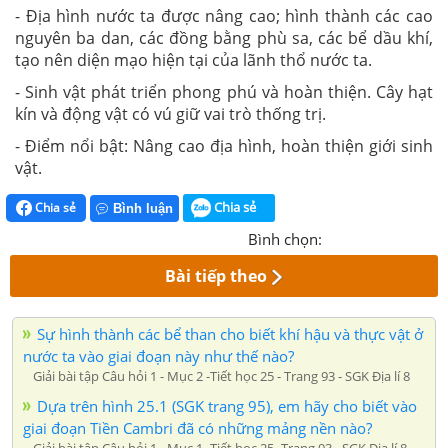
- Địa hình nước ta được nâng cao; hình thành các cao
nguyên ba dan, các đồng bằng phù sa, các bể dầu khí,
tạo nên diện mạo hiện tại của lãnh thổ nước ta.
- Sinh vật phát triển phong phú và hoàn thiện. Cây hạt
kín và động vật có vú giữ vai trò thống trị.
- Điểm nổi bật: Nâng cao địa hình, hoàn thiện giới sinh
vật.
Chia sẻ
Chia sẻ
Bình luận
Bình chọn:
Bài tiếp theo
Sự hình thành các bể than cho biết khí hậu và thực vật ở
nước ta vào giai đoạn này như thế nào?
Giải bài tập Câu hỏi 1 - Mục 2 -Tiết học 25 - Trang 93 - SGK Địa lí 8
Dựa trên hình 25.1 (SGK trang 95), em hãy cho biết vào
giai đoạn Tiền Cambri đã có những mảng nền nào?