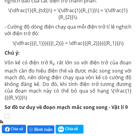
nghịch đảo của các điện trở thành phần.
\(\dfrac{1}{R_{td}}\) = \(\dfrac{1}{R_{1}}\) + \(\dfrac{1}
{R_{2}}\).
- Cường độ dòng điện chạy qua mỗi điện trở tỉ lệ nghịch
với điện trở đó:
\(\dfrac{{{I_1}}}{{{I_2}}} = \dfrac{{{R_2}}}{{{R_1}}}\)
Chú ý:
Vôn kế có điện trở R
rất lớn so với điện trở của đoạn
V
mạch cần đo hiệu điện thế và được mắc song song với
mạch đó, nên dòng điện chạy qua vôn kế có cường độ
không đáng kể. Do đó, khi tính điện trở tương đương
của đoạn mạch này có thể bỏ qua số hạng \(\frac{1}
{{{R_V}}}\)
Sơ đồ tư duy về đoạn mạch mắc song song - Vật lí 9
Chia sẻ
Chia sẻ
Bình luận