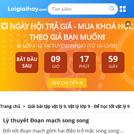
💥 NGÀY HỘI TRẢ GIÁ - MUA KHOÁ HỌC
THEO GIÁ BẠN MUỐN❗
🎯 LỚP 1-12 TẠI TUYENSINH247 (TỪ 10-12/08)
09
17
59
BẮT ĐẦU
SAU
GIỜ
PHÚT
GIÂY
XEM CHI TIẾT
Trang chủ
Giải bài tập vật lý 9, Vật lý lớp 9 - Để học tốt vật lý 9
Lý thuyết Đoạn mạch song song
Đối với đoạn mạch gồm hai điện trở mắc song song:...