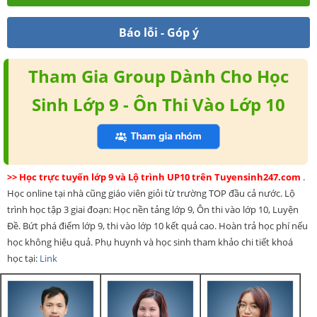
Báo lỗi - Góp ý
Tham Gia Group Dành Cho Học
Sinh Lớp 9 - Ôn Thi Vào Lớp 10
>> Học trực tuyến lớp 9 và Lộ trình UP10 trên Tuyensinh247.com
.
Học online tại nhà cũng giáo viên giỏi từ trường TOP đầu cả nước. Lộ
trình học tập 3 giai đoạn: Học nền tảng lớp 9, Ôn thi vào lớp 10, Luyện
Đề. Bứt phá điểm lớp 9, thi vào lớp 10 kết quả cao. Hoàn trả học phí nếu
học không hiệu quả. Phụ huynh và học sinh tham khảo chi tiết khoá
học tại:
Link