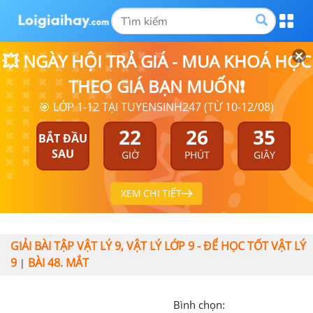
💥 NGÀY HỘI TRẢ GIÁ - MUA KHOÁ HỌC
THEO GIÁ BẠN MUỐN❗
🎯 LỚP 1-12 TẠI TUYENSINH247 (TỪ 10-12/08)
22
26
35
BẮT ĐẦU
SAU
GIỜ
PHÚT
GIÂY
XEM CHI TIẾT
GIẢI BÀI TẬP VẬT LÝ 9, VẬT LÝ LỚP 9 - ĐỂ HỌC TỐT VẬT LÝ
9
BÀI 48. MẮT
|
Bình chọn: