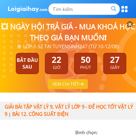
💥 NGÀY HỘI TRẢ GIÁ - MUA KHOÁ HỌC
THEO GIÁ BẠN MUỐN❗
🎯 LỚP 1-12 TẠI TUYENSINH247 (TỪ 10-12/08)
22
50
26
BẮT ĐẦU
SAU
GIỜ
PHÚT
GIÂY
XEM CHI TIẾT
GIẢI BÀI TẬP VẬT LÝ 9, VẬT LÝ LỚP 9 - ĐỂ HỌC TỐT VẬT LÝ
9
BÀI 12. CÔNG SUẤT ĐIỆN
|
Bình chọn: