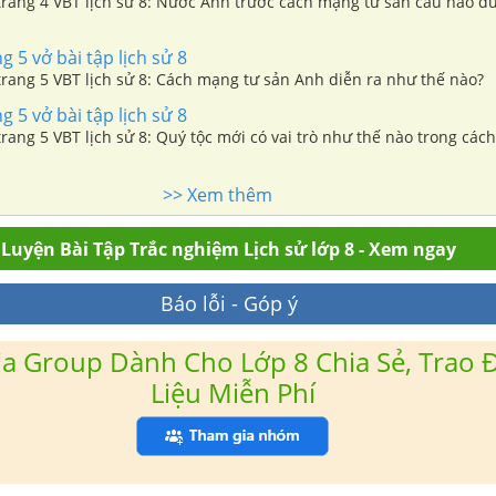
 trang 4 VBT lịch sử 8: Nước Anh trước cách mạng tư sản câu nào đ
g 5 vở bài tập lịch sử 8
 trang 5 VBT lịch sử 8: Cách mạng tư sản Anh diễn ra như thế nào?
g 5 vở bài tập lịch sử 8
 trang 5 VBT lịch sử 8: Quý tộc mới có vai trò như thế nào trong cá
>> Xem thêm
Luyện Bài Tập Trắc nghiệm Lịch sử lớp 8 - Xem ngay
Báo lỗi - Góp ý
a Group Dành Cho Lớp 8 Chia Sẻ, Trao Đ
Liệu Miễn Phí