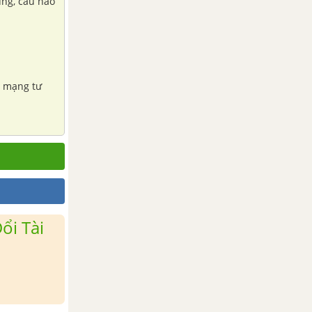
úng, câu nào
ch mạng tư
ổi Tài