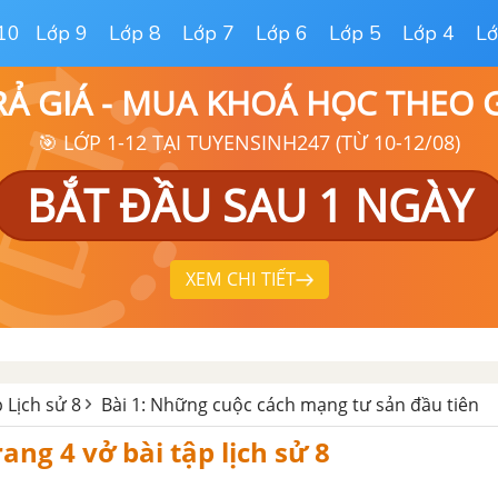
10
Lớp 9
Lớp 8
Lớp 7
Lớp 6
Lớp 5
Lớp 4
Lớ
RẢ GIÁ - MUA KHOÁ HỌC THEO
🎯 LỚP 1-12 TẠI TUYENSINH247 (TỪ 10-12/08)
BẮT ĐẦU SAU 1 NGÀY
XEM CHI TIẾT
p Lịch sử 8
Bài 1: Những cuộc cách mạng tư sản đầu tiên
rang 4 vở bài tập lịch sử 8