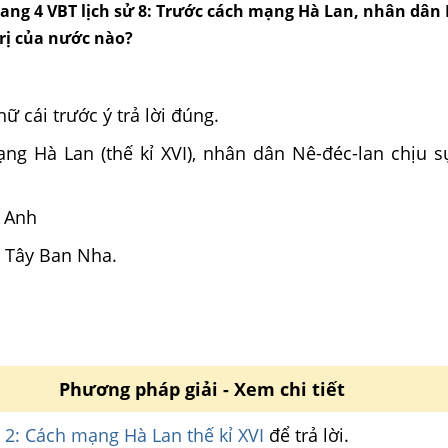
trang 4 VBT lịch sử 8: Trước cách mạng Hà Lan, nhân dân
trị của nước nào?
ữ cái trước ý trả lời đúng.
ng Hà Lan (thế kỉ XVI), nhân dân Nê-đéc-lan chịu sự
ốc Anh
 Tây Ban Nha.
Nha
Phương pháp giải - Xem chi tiết
c
2: Cách mạng Hà Lan thế kỉ XVI
để trả lời.