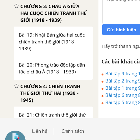
CHƯƠNG 3: CHÂU Á GIỮA
HAI CUỘC CHIẾN TRANH THẾ
GIỚI (1918 - 1939)
Gửi bình luận
Bài 19: Nhật Bản giữa hai cuộc
chiến tranh thế giới (1918 -
Hãy trở thành ngư
1939)
Các bài khác c
Bài 20: Phong trào độc lập dân
tộc ở châu Á (1918 - 1939)
Bài tập 9 trang 
Bài tập 2 trang 
CHƯƠNG 4: CHIẾN TRANH
Bài tập 1 trang 
THẾ GIỚI THỨ HAI (1939 -
Bài tập 6 trang 
1945)
Bài tập 5 trang 
Bài 21: Chiến tranh thế giới thứ
hai (1939 - 1945)
Liên hệ
Chính sách
CHƯƠNG 5: SỰ PHÁT TRIỂN