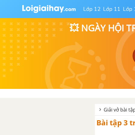
Lớp 12
Lớp 11
Lớp 
💥 NGÀY HỘI T
Giải vở bài tậ
Bài tập 3 t