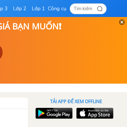
p 3
Lớp 2
Lớp 1
Công cụ
 GIÁ BẠN MUỐN❗
TẢI APP ĐỂ XEM OFFLINE