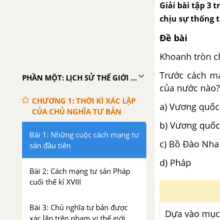
Giải bài tập 3 
chịu sự thống 
Đề bài
Khoanh tròn ch
Trước cách mạ
PHẦN MỘT: LỊCH SỬ THẾ GIỚI CẬN ĐẠI (TỪ GIỮA THẾ KỈ XVI ĐẾN NĂM 1917)
của nước nào?
CHƯƠNG 1: THỜI KÌ XÁC LẬP
a) Vương qu
CỦA CHỦ NGHĨA TƯ BẢN
b) Vương quốc
Bài 1: Những cuộc cách mạng tư
c) Bồ Đào 
sản đầu tiên
d) Pháp
Bài 2: Cách mạng tư sản Pháp
cuối thế kỉ XVIII
Bài 3: Chủ nghĩa tư bản được
Dựa vào mụ
xác lập trên phạm vi thế giới