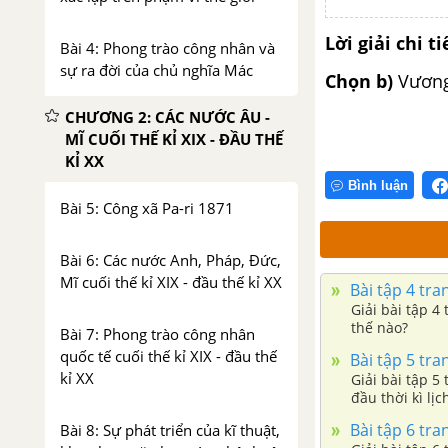
Lời giải chi ti
Bài 4: Phong trào công nhân và
sự ra đời của chủ nghĩa Mác
Chọn b)
Vương
CHƯƠNG 2: CÁC NƯỚC ÂU -
MĨ CUỐI THẾ KỈ XIX - ĐẦU THẾ
KỈ XX
Bình luận
Bài 5: Công xã Pa-ri 1871
Bài 6: Các nước Anh, Pháp, Đức,
Mĩ cuối thế kỉ XIX - đầu thế kỉ XX
Bài tập 4 tran
Giải bài tập 4
thế nào?
Bài 7: Phong trào công nhân
quốc tế cuối thế kỉ XIX - đầu thế
Bài tập 5 tran
kỉ XX
Giải bài tập 5
đầu thời kì lịc
Bài tập 6 tran
Bài 8: Sự phát triển của kĩ thuật,