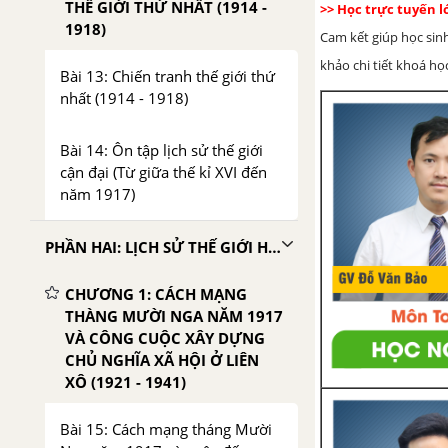
THẾ GIỚI THỨ NHẤT (1914 -
>> Học trực tuyến 
1918)
Cam kết giúp học sin
khảo chi tiết khoá học
Bài 13: Chiến tranh thế giới thứ
nhất (1914 - 1918)
Bài 14: Ôn tập lịch sử thế giới
cận đại (Từ giữa thế kỉ XVI đến
năm 1917)
PHẦN HAI: LỊCH SỬ THẾ GIỚI HIỆN ĐẠI (PHẦN TỪ NĂM 1917 ĐẾN NĂM 1945)
CHƯƠNG 1: CÁCH MẠNG
THÀNG MƯỜI NGA NĂM 1917
VÀ CÔNG CUỘC XÂY DỰNG
CHỦ NGHĨA XÃ HỘI Ở LIÊN
XÔ (1921 - 1941)
Bài 15: Cách mạng tháng Mười