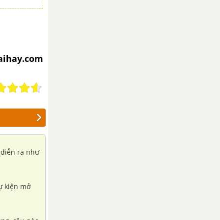
iaihay.com
 diễn ra như
sự kiện mở