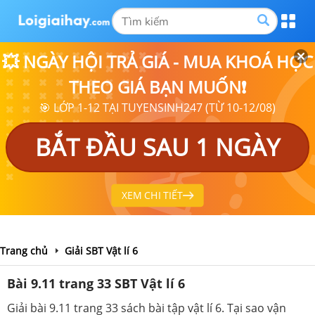
💥 NGÀY HỘI TRẢ GIÁ - MUA KHOÁ HỌC
THEO GIÁ BẠN MUỐN❗
🎯 LỚP 1-12 TẠI TUYENSINH247 (TỪ 10-12/08)
BẮT ĐẦU SAU 1 NGÀY
XEM CHI TIẾT
Trang chủ
Giải SBT Vật lí 6
Bài 9.11 trang 33 SBT Vật lí 6
Giải bài 9.11 trang 33 sách bài tập vật lí 6. Tại sao vận