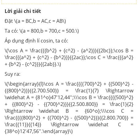
Lời giải chi tiết
Đặt \(a = BC,b = AC,c = AB\)
Ta có: \(a = 800,b = 700,c = 500.\)
Áp dụng định lí cosin, ta có:
\(\cos A = \frac{{{b^2} + {c^2} - {a^2}}}{{2bc}};\cos B =
\frac{{{a^2} + {c^2} - {b^2}}}{{2ac}};\cos C = \frac{{{a^2}
+ {b^2} - {c^2}}}{{2ab}}.\)
Suy ra:
\(\begin{array}{l}\cos A = \frac{{{{700}^2} + {{500}^2} -
{{800}^2}}}{{2.700.500}} = \frac{1}{7} \Rightarrow
\widehat A = {81^o}47'12,44'';\\\cos B = \frac{{{{500}^2}
+ {{800}^2} - {{700}^2}}}{{2.500.800}} = \frac{1}{2}
\Rightarrow \widehat B = {60^o};\\\cos C =
\frac{{{{800}^2} + {{700}^2} - {{500}^2}}}{{2.800.700}} =
\frac{{11}}{{14}} \Rightarrow \widehat C =
{38^o}12'47,56''.\end{array}\)