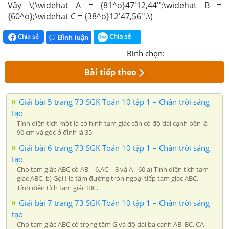
Vậy \(\widehat A = {81^o}47'12,44'';\widehat B =
{60^o};\widehat C = {38^o}12'47,56''.\)
Chia sẻ
Chia sẻ
Bình luận
Bình chọn:
Bài tiếp theo
Giải bài 5 trang 73 SGK Toán 10 tập 1 – Chân trời sáng
tạo
Tính diện tích một lá cờ hình tam giác cân có độ dài cạnh bên là
90 cm và góc ở đỉnh là 35
Giải bài 6 trang 73 SGK Toán 10 tập 1 – Chân trời sáng
tạo
Cho tam giác ABC có AB = 6,AC = 8 và A =60 a) Tính diện tích tam
giác ABC. b) Gọi I là tâm đường tròn ngoại tiếp tam giác ABC.
Tính diện tích tam giác IBC.
Giải bài 7 trang 73 SGK Toán 10 tập 1 – Chân trời sáng
tạo
Cho tam giác ABC có trọng tâm G và độ dài ba cạnh AB, BC, CA