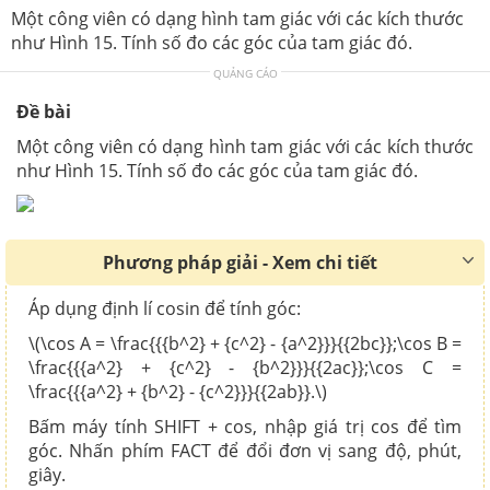
Một công viên có dạng hình tam giác với các kích thước
như Hình 15. Tính số đo các góc của tam giác đó.
QUẢNG CÁO
Đề bài
Một công viên có dạng hình tam giác với các kích thước
như Hình 15. Tính số đo các góc của tam giác đó.
Phương pháp giải - Xem chi tiết
Áp dụng định lí cosin để tính góc:
\(\cos A = \frac{{{b^2} + {c^2} - {a^2}}}{{2bc}};\cos B =
\frac{{{a^2} + {c^2} - {b^2}}}{{2ac}};\cos C =
\frac{{{a^2} + {b^2} - {c^2}}}{{2ab}}.\)
Bấm máy tính SHIFT + cos, nhập giá trị cos để tìm
góc. Nhấn phím FACT để đổi đơn vị sang độ, phút,
giây.