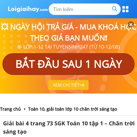
💥 NGÀY HỘI TRẢ GIÁ - MUA KHOÁ HỌC
THEO GIÁ BẠN MUỐN❗
🎯 LỚP 1-12 TẠI TUYENSINH247 (TỪ 10-12/08)
BẮT ĐẦU SAU 1 NGÀY
XEM CHI TIẾT
Trang chủ
Toán 10, giải toán lớp 10 chân trời sáng tạo
Giải bài 4 trang 73 SGK Toán 10 tập 1 – Chân trời
sáng tạo