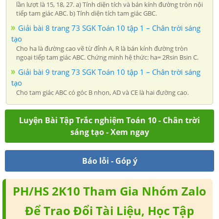
lần lượt là 15, 18, 27. a) Tính diện tích và bán kính đường tròn nội
tiếp tam giác ABC. b) Tính diện tích tam giác GBC.
Giải bài 8 trang 73 SGK Toán 10 tập 1 – Chân trời sáng
tạo
Cho ha là đường cao vẽ từ đỉnh A, R là bán kính đường tròn
ngoại tiếp tam giác ABC. Chứng minh hệ thức: ha= 2Rsin Bsin C.
Giải bài 9 trang 73 SGK Toán 10 tập 1 – Chân trời sáng
tạo
Cho tam giác ABC có góc B nhọn, AD và CE là hai đường cao.
Luyện Bài Tập Trắc nghiệm Toán 10 - Chân trời
sáng tạo - Xem ngay
Báo lỗi - Góp ý
PH/HS 2K10 Tham Gia Nhóm Zalo
Để Trao Đổi Tài Liệu, Học Tập