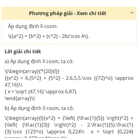
Phương pháp giải - Xem chi tiết
Áp dụng định lí cosin:
\({a^2} = {b^2} + {c^2} - 2bc\cos A\).
Lời giải chi tiết
a) Áp dụng định lí cosin, ta có:
\(\begin{array}{*{20}{l}}
{{x^2} = 6,{5^2} + {5^2} - 2.6,5.5.\cos {{72}^o} \approx
47,16}\\
{ x = \sqrt {47,16} \approx 6,87}
\end{array}\)
b) Áp dụng định lí cosin, ta có:
\(\begin{array}{l}{x^2} = {\left( {\frac{1}{5}} \right)^2} +
{\left( {\frac{1}{3}} \right)^2} - 2.\frac{1}{5}.\frac{1}
{3}.\cos {123^o} \approx 0,224\\ x = \sqrt {0,224}