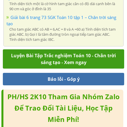
Tính diện tích một lá cờ hình tam giác cân có độ dài cạnh bên là
90 cm và góc ở đỉnh là 35
Giải bài 6 trang 73 SGK Toán 10 tập 1 – Chân trời sáng
tạo
Cho tam giác ABC có AB = 6,AC = 8 và A =60 a) Tính diện tích tam
giác ABC. b) Gọi I là tâm đường tròn ngoại tiếp tam giác ABC.
Tính diện tích tam giác IBC.
Luyện Bài Tập Trắc nghiệm Toán 10 - Chân trời
sáng tạo - Xem ngay
Báo lỗi - Góp ý
PH/HS 2K10 Tham Gia Nhóm Zalo
Để Trao Đổi Tài Liệu, Học Tập
Miễn Phí!