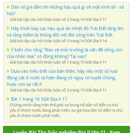
Dân số già dẫn tới những hậu quả gì về mặt kinh tế - xã
hội?
Giải bài tập câu hỏi thảo luận số 2 trang 14 SGK Địa lí 11
Hãy trình bày các hậu quả do nhiệt độ Trái Đất tăng lên
và tầng ôdôn bị thủng đối với đời sống trên Trái Đất.
Giải bài tập câu hỏi thảo luận số 3 trang 14 SGK Địa lí 14
Ý kiến cho rằng "Bảo vệ môi trường là vấn đề sống còn
của nhân loại" có đúng không? Tại sao?
Giải bài tập câu hỏi thảo luận số 1 trang 15 SGK Địa lí 11
Dựa vào hiểu biết của bản thân, hãy nêu một số loài
động vật ở nước ta hiện đang có nguy cơ tuyệt chủng,
hoặc còn lại rất ít
Giải bài tập câu hỏi thảo luận số 2 trang 15 SGK Địa lí 11
Bài 1 trang 16 SGK Địa lí 11
Chứng minh rằng trên thế giới, sự bùng nổ dân số diễn ra chủ
yếu ở nhóm nước đang phát triển, sự già hóa dân số diễn ra chủ
yếu ở nhóm nước phát triển.
Luyện Bài Tập Trắc nghiệm Địa lí lớp 11 - Xem