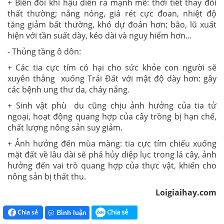
+ Biến đổi khí hậu diễn ra mạnh mẽ: thời tiết thay đổi
thất thường; nắng nóng, giá rét cực đoan, nhiệt độ
tăng giảm bất thường, khó dự đoán hơn; bão, lũ xuất
hiện với tần suất dày, kéo dài và nguy hiểm hơn…
- Thủng tầng ô dôn:
+ Các tia cực tím có hại cho sức khỏe con người sẽ
xuyên thẳng xuống Trái Đất với mật độ dày hơn: gây
các bệnh ung thư da, cháy nắng.
+ Sinh vật phù du cũng chịu ảnh hưởng của tia tử
ngoại, hoạt động quang hợp của cây trồng bị hạn chế,
chất lượng nông sản suy giảm.
+ Ảnh hưởng đến mùa màng: tia cực tím chiếu xuống
mặt đất về lâu dài sẽ phá hủy diệp lục trong lá cây, ảnh
hưởng đến vai trò quang hợp của thực vật, khiến cho
nông sản bị thất thu.
Loigiaihay.com
Chia sẻ
Chia sẻ
Bình luận