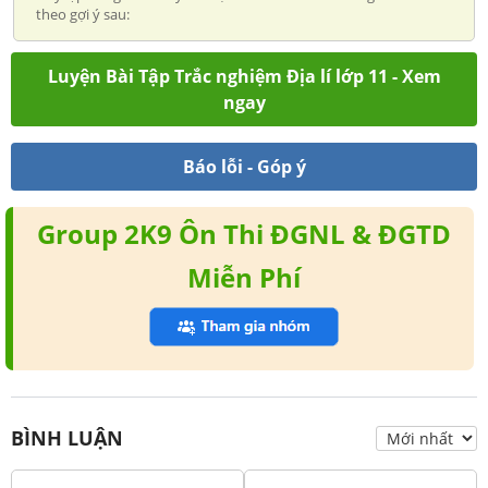
theo gợi ý sau:
Luyện Bài Tập Trắc nghiệm Địa lí lớp 11 - Xem
ngay
Báo lỗi - Góp ý
Group 2K9 Ôn Thi ĐGNL & ĐGTD
Miễn Phí
BÌNH LUẬN