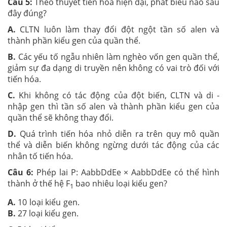
Câu 5:
Theo thuyết tiến hóa hiện đại, phát biểu nào sau
đây đúng?
A.
CLTN luôn làm thay đổi đột ngột tần số alen và
thành phần kiểu gen của quần thể.
B.
Các yếu tố ngẫu nhiên làm nghèo vốn gen quần thể,
giảm sự đa dạng di truyền nên không có vai trò đối với
tiến hóa.
C.
Khi không có tác động của đột biến, CLTN và di -
nhập gen thì tần số alen và thành phần kiểu gen của
quần thể sẽ không thay đổi.
D.
Quá trình tiến hóa nhỏ diễn ra trên quy mô quần
thể và diễn biến không ngừng dưới tác động của các
nhân tố tiến hóa.
Câu 6:
Phép lai P: AabbDdEe × AabbDdEe có thể hình
thành ở thế hệ F
bao nhiêu loại kiểu gen?
1
A.
10 loại kiểu gen.
B.
27 loại kiểu gen.