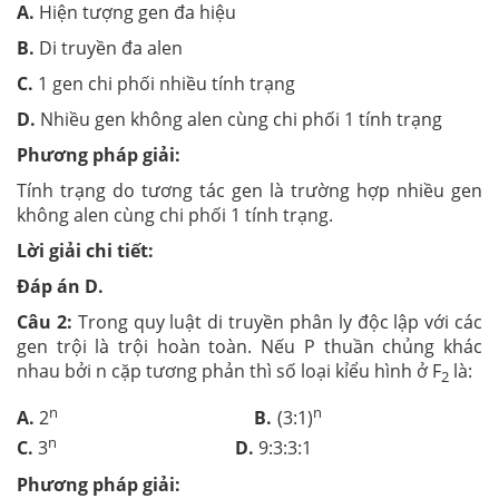
A.
Hiện tượng gen đa hiệu
B.
Di truyền đa alen
C.
1 gen chi phối nhiều tính trạng
D.
Nhiều gen không alen cùng chi phối 1 tính trạng
Phương pháp giải:
Tính trạng do tương tác gen là trường hợp nhiều gen
không alen cùng chi phối 1 tính trạng.
Lời giải chi tiết:
Đáp án D.
Câu 2:
Trong quy luật di truyền phân ly độc lập với các
gen trội là trội hoàn toàn. Nếu P thuần chủng khác
nhau bởi n cặp tương phản thì số loại kỉểu hình ở F
là:
2
n
n
A.
2
B.
(3:1)
n
C.
3
D.
9:3:3:1
Phương pháp giải: