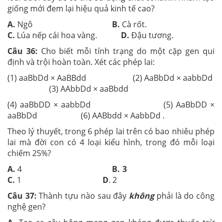
giống mới đem lại hiệu quả kinh tế cao?
A.
Ngô
B.
Cà rốt.
C.
Lúa nếp cái hoa vàng.
D.
Đậu tương.
Câu 36:
Cho biết mỗi tính trạng do một cặp gen qui
định và trội hoàn toàn. Xét các phép lai:
(1) aaBbDd × AaBBdd (2) AaBbDd × aabbDd
(3) AAbbDd × aaBbdd
(4) aaBbDD × aabbDd (5) AaBbDD ×
aaBbDd (6) AABbdd × AabbDd .
Theo lý thuyết, trong 6 phép lai trên có bao nhiêu phép
lai mà đời con có 4 loại kiểu hình, trong đó mỗi loại
chiếm 25%?
A.
4
B. 3
C.
1
D
. 2
Câu 37:
Thành tựu nào sau đây
không
phải là do công
nghệ gen?