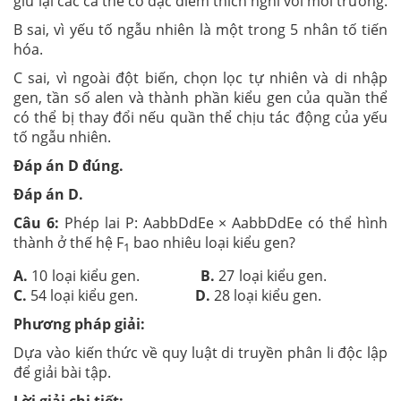
giữ lại các cá thể có đặc điểm thích nghi với môi trường.
B sai, vì yếu tố ngẫu nhiên là một trong 5 nhân tố tiến
hóa.
C sai, vì ngoài đột biến, chọn lọc tự nhiên và di nhập
gen, tần số alen và thành phần kiểu gen của quần thể
có thể bị thay đổi nếu quần thể chịu tác động của yếu
tố ngẫu nhiên.
Đáp án D đúng.
Đáp án D.
Câu 6:
Phép lai P: AabbDdEe × AabbDdEe có thể hình
thành ở thế hệ F
bao nhiêu loại kiểu gen?
1
A.
10 loại kiểu gen.
B.
27 loại kiểu gen.
C.
54 loại kiểu gen.
D.
28 loại kiểu gen.
Phương pháp giải:
Dựa vào kiến thức về quy luật di truyền phân li độc lập
để giải bài tập.