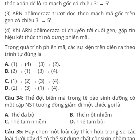
tháo xoắn để lộ ra mạch gốc có chiều 3' → 5'.
(3) ARN pôlimeraza trượt dọc theo mạch mã gốc trên
gen có chiều 3' → 5'.
(4) Khi ARN pôlimeraza di chuyển tới cuối gen, gặp tín
hiệu kết thúc thì nó dừng phiên mã.
Trong quá trình phiên mã, các sự kiện trên diễn ra theo
trình tự đúng là
A.
(1) → (4) → (3) → (2).
B.
(2) → (1) → (3) → (4).
C.
(1) → (2) → (3) → (4).
D.
(2) → (3) → (1) → (4).
Câu 34:
Thể đột biến mà trong tế bào sinh dưỡng có
một cặp NST t­ương đồng giảm đi một chiếc gọi là.
A.
Thể đa bội
B.
Thể một nhiễm
C.
Thể tam nhiễm
D.
Thể tam bội
Câu 35:
Hãy chọn một loài cây thích hợp trong số các
loài dưới đây để có thể sử dụng chất cônsixin nhằm tạo