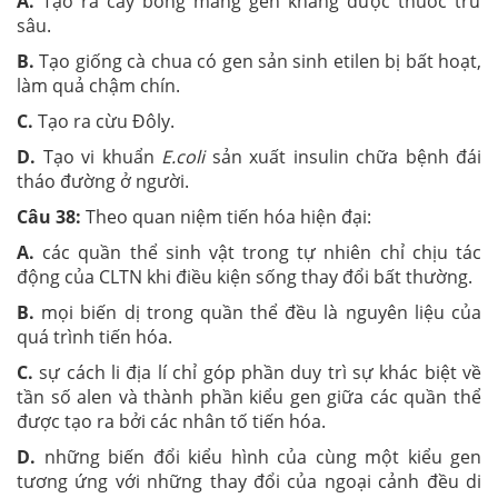
A.
Tạo ra cây bông mang gen kháng được thuốc trừ
sâu.
B.
Tạo giống cà chua có gen sản sinh etilen bị bất hoạt,
làm quả chậm chín.
C.
Tạo ra cừu Đôly.
D.
Tạo vi khuẩn
E.coli
sản xuất insulin chữa bệnh đái
tháo đường ở người.
Câu 38:
Theo quan niệm tiến hóa hiện đại:
A.
các quần thể sinh vật trong tự nhiên chỉ chịu tác
động của CLTN khi điều kiện sống thay đổi bất thường.
B.
mọi biến dị trong quần thể đều là nguyên liệu của
quá trình tiến hóa.
C.
sự cách li địa lí chỉ góp phần duy trì sự khác biệt về
tần số alen và thành phần kiểu gen giữa các quần thể
được tạo ra bởi các nhân tố tiến hóa.
D.
những biến đổi kiểu hình của cùng một kiểu gen
tương ứng với những thay đổi của ngoại cảnh đều di