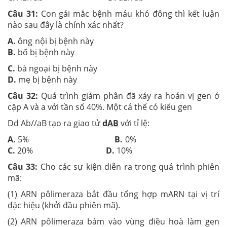
Câu 31:
Con gái mắc bệnh máu khó đông thì kết luận
nào sau đây là chính xác nhất?
A.
ông nội bị bệnh này
B.
bố bị bệnh này
C.
bà ngoại bị bệnh này
D.
mẹ bị bệnh này
Câu 32:
Quá trình giảm phân đã xảy ra hoán vị gen ở
cặp A và a với tần số 40%. Một cá thể có kiểu gen
Dd Ab//aB tạo ra giao tử
d
AB
với tỉ lệ:
A.
5%
B.
0%
C.
20%
D.
10%
Câu 33:
Cho các sự kiện diễn ra trong quá trình phiên
mã:
(1) ARN pôlimeraza bắt đầu tổng hợp mARN tại vị trí
đặc hiệu (khởi đầu phiên mã).
(2) ARN pôlimeraza bám vào vùng điều hoà làm gen