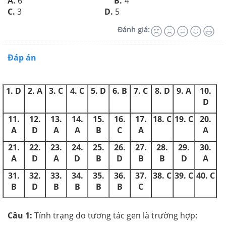
A.
6
B.
4
C.
3
D.
5
Đánh giá:
Đáp án
1. D
2. A
3. C
4. C
5. D
6. B
7. C
8. D
9. A
10.
D
11.
12.
13.
14.
15.
16.
17.
18. C
19. C
20.
A
D
A
A
B
C
A
A
21.
22.
23.
24.
25.
26.
27.
28.
29.
30.
A
D
A
D
B
D
B
B
D
A
31.
32.
33.
34.
35.
36.
37.
38. C
39. C
40. C
B
D
B
B
B
B
C
Câu 1:
Tính trạng do tương tác gen là trường hợp: