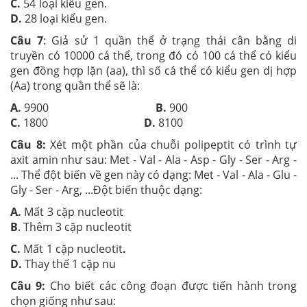
C.
54 loại kiểu gen.
D.
28 loại kiểu gen.
Câu 7
: Giả sử 1 quần thể ở trạng thái cân bằng di
truyền có 10000 cá thể, trong đó có 100 cá thể có kiểu
gen đồng hợp lặn (aa), thì số cá thể có kiểu gen dị hợp
(Aa) trong quần thể sẽ là:
A.
9900
B.
900
C.
1800
D.
8100
Câu 8:
Xét một phần của chuỗi polipeptit có trình tự
axit amin như sau: Met - Val - Ala - Asp - Gly - Ser - Arg -
... Thể đột biến về gen này có dạng: Met - Val - Ala - Glu -
Gly - Ser - Arg, ...Đột biến thuộc dạng:
A.
Mất 3 cặp nucleotit
B
. Thêm 3 cặp nucleotit
C.
Mất 1 cặp nucleotit
.
D.
Thay thế 1 cặp nu
Câu 9:
Cho biết các công đoạn được tiến hành trong
chọn giống như sau: