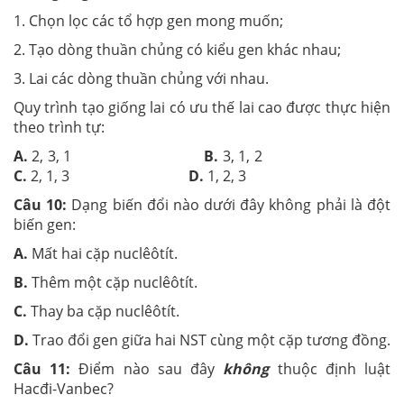
1. Chọn lọc các tổ hợp gen mong muốn;
2. Tạo dòng thuần chủng có kiểu gen khác nhau;
3. Lai các dòng thuần chủng với nhau.
Quy trình tạo giống lai có ưu thế lai cao được thực hiện
theo trình tự:
A.
2, 3, 1
B.
3, 1, 2
C.
2, 1, 3
D.
1, 2, 3
Câu 10:
Dạng biến đổi nào d­ưới đây không phải là đột
biến gen:
A.
Mất hai cặp nuclêôtít.
B.
Thêm một cặp nuclêôtít.
C.
Thay ba cặp nuclêôtít.
D.
Trao đổi gen giữa hai NST cùng một cặp t­ương đồng.
Câu 11:
Điểm nào sau đây
không
thuộc định luật
Hacđi-Vanbec?