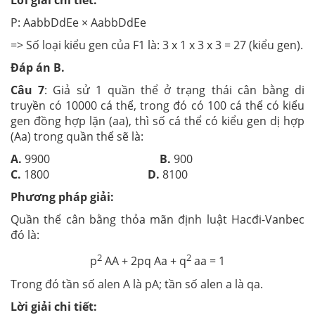
Lời giải chi tiết:
P: AabbDdEe × AabbDdEe
=> Số loại kiểu gen của F1 là: 3 x 1 x 3 x 3 = 27 (kiểu gen).
Đáp án B.
Câu 7
: Giả sử 1 quần thể ở trạng thái cân bằng di
truyền có 10000 cá thể, trong đó có 100 cá thể có kiểu
gen đồng hợp lặn (aa), thì số cá thể có kiểu gen dị hợp
(Aa) trong quần thể sẽ là:
A.
9900
B.
900
C.
1800
D.
8100
Phương pháp giải:
Quần thể cân bằng thỏa mãn định luật Hacđi-Vanbec
đó là:
2
2
p
AA + 2pq Aa + q
aa = 1
Trong đó tần số alen A là pA; tần số alen a là qa.
Lời giải chi tiết: