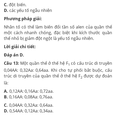
C.
đột biến.
D.
các yếu tố ngẫu nhiên
Phương pháp giải:
Nhân tố có thể làm biến đổi tần số alen của quần thể
một cách nhanh chóng, đặc biệt khi kích thước quần
thể nhỏ bị giảm đột ngột là yếu tố ngẫu nhiên.
Lời giải chi tiết:
Đáp án D.
Câu 13:
Một quần thể ở thế hệ F
có cấu trúc di truyền
1
0,04AA: 0,32Aa: 0,64aa. Khi cho tự phối bắt buộc, cấu
trúc di truyền của quần thể ở thế hệ F
được dự đoán
2
là:
A.
0,12AA: 0,16Aa: 0,72aa.
B.
0,16AA: 0,08Aa: 0,76aa.
C.
0,04AA: 0,32Aa: 0,64aa.
D.
0,54AA: 0,12Aa: 0,34aa.