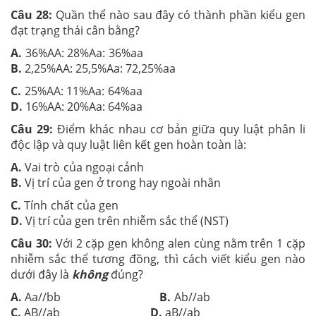
Câu 28:
Quần thể nào sau đây có thành phần kiểu gen
đạt trạng thái cân bằng?
A.
36%AA: 28%Aa: 36%aa
B.
2,25%AA: 25,5%Aa: 72,25%aa
C.
25%AA: 11%Aa: 64%aa
D.
16%AA: 20%Aa: 64%aa
Câu 29:
Điểm khác nhau cơ bản giữa quy luật phân li
độc lập và quy luật liên kết gen hoàn toàn là:
A.
Vai trò của ngoại cảnh
B.
Vị trí của gen ở trong hay ngoài nhân
C.
Tính chất của gen
D.
Vị trí của gen trên nhiễm sắc thể (NST)
Câu 30:
Với 2 cặp gen không alen cùng nằm trên 1 cặp
nhiễm sắc thể tương đồng, thì cách viết kiểu gen nào
dưới đây là
không
đúng?
A.
Aa//bb
B.
Ab//ab
C.
AB//ab
D.
aB//ab