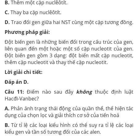
B.
Thêm một cặp nuclêôtít.
C.
Thay ba cặp nuclêôtít.
D.
Trao đổi gen giữa hai NST cùng một cặp t­ương đồng.
Phương pháp giải:
Đột biến gen là những biến đổi trong cấu trúc của gen,
liên quan đến một hoặc một số cặp nucleotit của gen.
Đột biến gen gồm 3 dạng: đột biến mất cặp nucleotit,
thêm cặp nucleotit và thay thế cặp nucleotit.
Lời giải chi tiết:
Đáp án D.
Câu 11:
Điểm nào sau đây
không
thuộc định luật
Hacđi-Vanbec?
A.
Phản ánh trạng thái động của quần thể, thể hiện tác
dụng của chọn lọc và giải thích cơ sở của tiến hoá
B.
Từ tỉ lệ các loại kiểu hình có thể suy ra tỉ lệ các loại
kiểu gen và tần số tương đối của các alen.