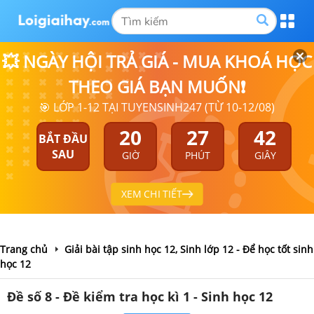
💥 NGÀY HỘI TRẢ GIÁ - MUA KHOÁ HỌC
THEO GIÁ BẠN MUỐN❗
🎯 LỚP 1-12 TẠI TUYENSINH247 (TỪ 10-12/08)
20
27
41
BẮT ĐẦU
SAU
GIỜ
PHÚT
GIÂY
XEM CHI TIẾT
Trang chủ
Giải bài tập sinh học 12, Sinh lớp 12 - Để học tốt sinh
học 12
Đề số 8 - Đề kiểm tra học kì 1 - Sinh học 12