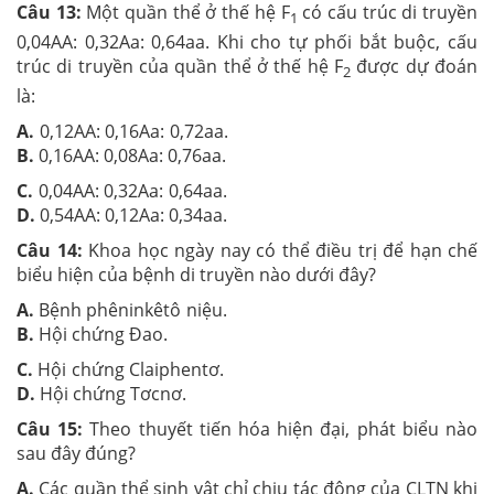
Câu 13:
Một quần thể ở thế hệ F
có cấu trúc di truyền
1
0,04AA: 0,32Aa: 0,64aa. Khi cho tự phối bắt buộc, cấu
trúc di truyền của quần thể ở thế hệ F
được dự đoán
2
là:
A.
0,12AA: 0,16Aa: 0,72aa.
B.
0,16AA: 0,08Aa: 0,76aa.
C.
0,04AA: 0,32Aa: 0,64aa.
D.
0,54AA: 0,12Aa: 0,34aa.
Câu 14:
Khoa học ngày nay có thể điều trị để hạn chế
biểu hiện của bệnh di truyền nào dưới đây?
A.
Bệnh phêninkêtô niệu.
B.
Hội chứng Đao.
C.
Hội chứng Claiphentơ.
D.
Hội chứng Tơcnơ.
Câu 15:
Theo thuyết tiến hóa hiện đại, phát biểu nào
sau đây đúng?
A.
Các quần thể sinh vật chỉ chịu tác động của CLTN khi