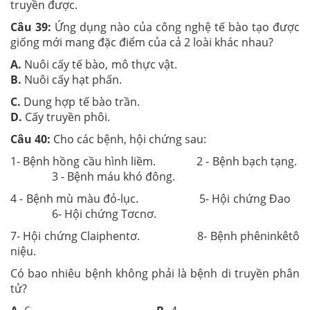
truyền được.
Câu 39:
Ứng dụng nào của công nghệ tế bào tạo được
giống mới mang đặc điểm của cả 2 loài khác nhau?
A.
Nuôi cấy tế bào, mô thực vật.
B.
Nuôi cấy hạt phấn.
C.
Dung hợp tế bào trần.
D.
Cấy truyền phôi.
Câu 40:
Cho các bệnh, hội chứng sau:
1- Bệnh hồng cầu hình liềm. 2 - Bệnh bạch tạng.
3 - Bệnh máu khó đông.
4 - Bệnh mù màu đỏ-lục. 5- Hội chứng Đao
6- Hội chứng Tơcnơ.
7- Hội chứng Claiphentơ. 8- Bệnh phêninkêtô
niệu.
Có bao nhiêu bệnh không phải là bệnh di truyền phân
tử?