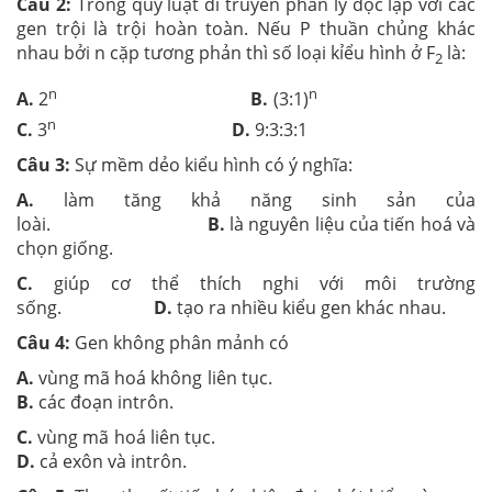
Câu 2:
Trong quy luật di truyền phân ly độc lập với các
gen trội là trội hoàn toàn. Nếu P thuần chủng khác
nhau bởi n cặp tương phản thì số loại kỉểu hình ở F
là:
2
n
n
A.
2
B.
(3:1)
n
C.
3
D.
9:3:3:1
Câu 3:
Sự mềm dẻo kiểu hình có ý nghĩa:
A.
làm tăng khả năng sinh sản của
loài.
B.
là nguyên liệu của tiến hoá và
chọn giống.
C.
giúp cơ thể thích nghi với môi trường
sống.
D.
tạo ra nhiều kiểu gen khác nhau.
Câu 4:
Gen không phân mảnh có
A.
vùng mã hoá không liên tục.
B.
các đoạn intrôn.
C.
vùng mã hoá liên tục.
D.
cả exôn và intrôn.