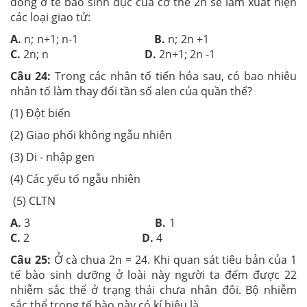
đồng ở tế bào sinh dục của cơ thể 2n sẽ làm xuất hiện
các loại giao tử:
A.
n; n+1; n-1
B.
n; 2n +1
C.
2n; n
D.
2n+1; 2n -1
Câu 24:
Trong các nhân tố tiến hóa sau, có bao nhiêu
nhân tố làm thay đổi tần số alen của quần thể?
(1) Đột biến
(2) Giao phối không ngẫu nhiên
(3) Di - nhập gen
(4) Các yếu tố ngẫu nhiên
(5) CLTN
A.
3
B.
1
C.
2
D.
4
Câu 25:
Ở cà chua 2n = 24. Khi quan sát tiêu bản của 1
tế bào sinh dưỡng ở loài này người ta đếm được 22
nhiễm sắc thể ở trạng thái chưa nhân đôi. Bộ nhiễm
sắc thể trong tế bào này có kí hiệu là