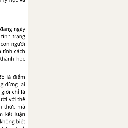
 đang ngày
 tình trạng
c con người
à tính cách
c thành học
đó là điểm
g dừng lại
giới chỉ là
ười với thế
ận thức mà
m kết luận
 không biết