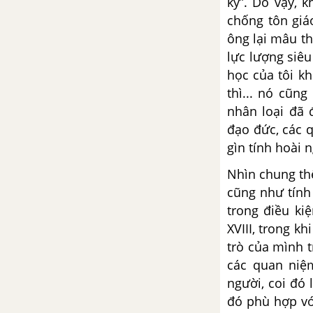
kỳ”. Do vậy, 
chống tôn giá
ông lại mâu th
lực lượng siê
học của tôi k
thì... nó cũn
nhân loại đã 
đạo đức, các 
gìn tính hoài 
Nhìn chung th
cũng như tính 
trong điều ki
XVIII, trong k
trò của mình t
các quan niệ
người, coi đó 
đó phù hợp vớ