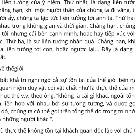
 liên tưởng của ý niệm .Thứ nhất, là dạng liên tưở
ẳng hạn, khi một người thân của chúng ta đi vắng, t
i ấy, chúng ta lập tức liên tưởng tới anh ta. Thứ hai,
nhau trong không gian và thời gian. Chẳng hạn, chún
g tới những cái bên cạnh mình, hoặc hay tiếp xúc vớ
c. Thứ ba, là sự liên tưởng nhân quả. Chẳng hạn, kh
a liên tưỏng tới con, hoặc ngược lại... Đây là dạng
ất.
ề thếgiới
bất khả tri nghi ngờ cả sự tồn tại của thế giới bên 
uan niệm duy vật coi vật chất như là thực thể của m
thực thể v.v. theo ông, “không là cái gì khác, ngoài tổn
 liên hợp với nhau bởi sự tưởng tượng, và được gọ
 đó, chúng ta có thể gọi trên tổng thể đó trong trí nh
a những người khác “.
ù thực thể không tồn tại khách quan độc lập với chủ