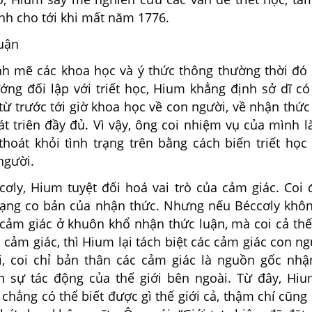
nh cho tới khi mất năm 1776.
luận
 mẽ các khoa học và ý thức thông thường thời đó
ớng đối lập với triết học, Hium khẳng định sở dĩ có
từ trước tới giờ khoa học về con người, về nhận thứ
t triên đầy đủ. Vì vậy, ông coi nhiệm vụ của mình l
 thoát khỏi tình trạng trên bằng cách biến triết họ
người.
ơly, Hium tuyệt đối hoá vai trò của cảm giác. Coi 
dạng co bản của nhận thức. Nhưng nếu Béccơly khôn
 cảm giác ở khuôn khổ nhận thức luận, mà coi cả thế 
 cảm giác, thì Hium lại tách biệt các cảm giác con ng
i, coi chỉ bản thân các cảm giác là nguồn gốc nh
 sự tác động của thế giới bên ngoài. Từ đây, Hiu
 chẳng có thể biết được gì thế giới cả, thậm chí cũng