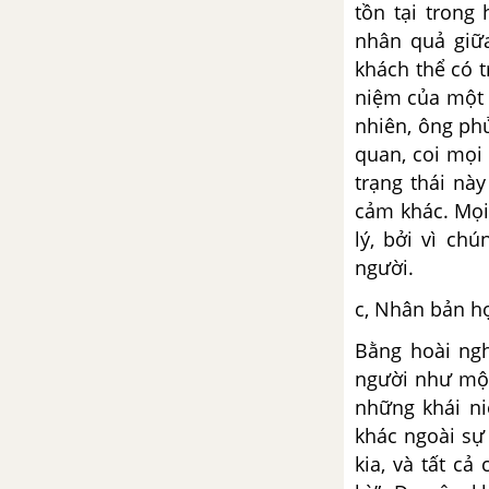
Nhân học triết học - Tập hợp
tồn tại trong
triết học phi lý và khoa học
nhân quả giữa
về con người
khách thể có t
niệm của một t
Chủ nghĩa Tâyia (Teilhard) -
Một cao vọng về triết học
nhiên, ông ph
tôn giáo ở thế kỷ XX
quan, coi mọi
trạng thái nà
Đặc điểm của triết học
cảm khác. Mọi
phương Tây hiện đại
lý, bởi vì ch
người.
c, Nhân bản họ
Bằng hoài ng
người như một
những khái ni
khác ngoài sự 
kia, và tất c