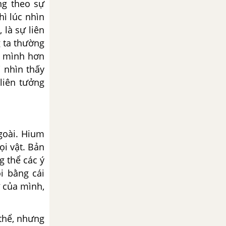
ng theo sự
hì lúc nhìn
 là sự liên
g ta thường
i mình hơn
i nhìn thấy
 liên tưởng
ngoài. Hium
ọi vật. Bản
g thể các ý
i bằng cái
ớ của mình,
 thể, nhưng