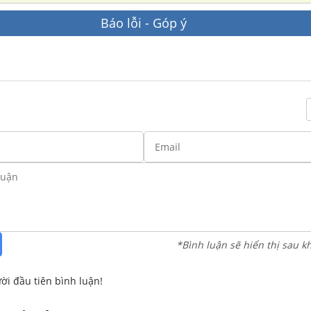
Báo lỗi - Góp ý
*Bình luận sẽ hiển thị sau k
ời đầu tiên bình luận!