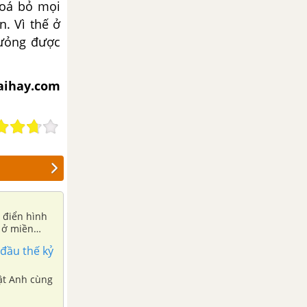
xoá bỏ mọi
. Vì thế ở
tưỏng được
iaihay.com
u điển hình
 ở miền
 đầu thế kỷ
vật Anh cùng