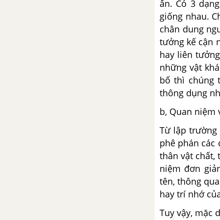
ẩn. Có 3 dạng
giống nhau. Ch
Chủ nghĩa Tômát mới: Toan
chân dung ngườ
tính lấy đức tin định hướng
tưởng kế cận 
cho lý trí
hay liên tưởn
Chủ nghĩa thực dân mới ở
những vật khá
miền Nam Việt Nam, hệ tư
bố thì chúng t
tưởng - Triết học
thông dụng nh
Con đường vòng để tái lập
b, Quan niệm v
hệ tư tưởng, phục hồi siêu
hình học
Từ lập trường 
phê phán các q
Nhân học triết học - Tập hợp
thân vật chất, 
triết học pChủ nghĩa hậu
niệm đơn giản
thực chứng hay những siêu
biến thể của chủ nghĩa thực
tên, thông qua
chứnghi lý và khoa học về
hay trí nhớ củ
con người
Tuy vậy, mặc d