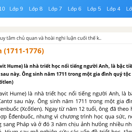
10
Lớp 9
Lớp 8
Lớp 7
Lớp 6
Lớp 5
Lớp 4
Lớ
uy tâm chủ quan và hoài nghi luận cuối thế k..
 (1711-1776)
it Hume) là nhà triết học nổi tiếng người Anh, là bậc ti
ơ sau này. Ông sinh năm 1711 trong một gia đình quý tộc
ốtlen)
vit Hume) là nhà triết học nổi tiếng người Anh, là b
 Cantơ sau này. Ông sinh năm 1711 trong một gia đì
đenbuốc (Xcốtlen). Ngay từ năm 12 tuổi, ông đã theo
hợp Êđenbuốc, nhưng vì chương trình học qua sức, n
 sang Pháp và ở đó 3 năm chịu ảnh hưỏng nhiều nh
đó, Hium say mê nghiên cứu các vấn đề triết học, tâ