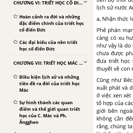
CHƯƠNG VI: TRIẾT HỌC CỔ ĐIỂN ĐỨC
lịch sử nước A
Hoàn cảnh ra đời và những
a, Nhận thức 
đặc điểm chính của triết học
Phê phán mạnh
cổ điển Đức
càng có xu hư
Các đại biểu của nền triết
như vậy là do 
học cổ điển Đức
chưa được phá
đưa triết học
CHƯƠNG VII: TRIẾT HỌC MÁC - LÊNIN
thuyết về con 
Điều kiện lịch sử và những
Cũng như Bécc
tiền đề ra đời của triết học
xuất phát và 
Mác
ở việc xen xét
Sự hình thành các quan
tổ hợp của các
điểm và thế giới quan triết
giới bên ngoà
học của C. Mác và Ph.
không cần đến
Ăngghen
rằng, chúng ta