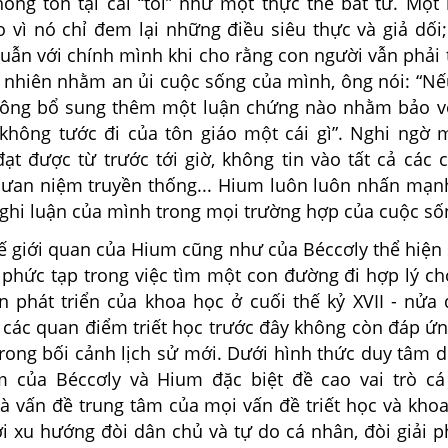
không tồn tại cái “tôi” như một thực thể bất tử. Mộ
o vì nó chỉ đem lại những điều siêu thực và giả dối
uẫn với chính mình khi cho rằng con người vẫn phải 
u nhiên nhằm an ủi cuộc sống của mình, ông nói: “Nế
hông bổ sung thêm một luận chứng nào nhằm bảo vệ
g không tước đi của tôn giáo một cái gì”. Nghi ngờ 
đạt được từ trước tới giờ, không tin vào tất cả các
qưan niệm truyền thống... Hium luôn luôn nhấn mạnh
nghi luận của mình trong mọi trường hợp của cuộc số
ế giới quan của Hium cũng như của Béccơly thể hiện 
phức tạp trong việc tìm một con đường đi hợp lý cho
ện phát triển của khoa học ở cuối thế kỷ XVII - nửa
hi các quan điểm triết học trước đây không còn đáp ứ
rong bối cảnh lịch sử mới. Dưới hình thức duy tâm d
m của Béccơly và Hium đặc biệt đề cao vai trò c
là vấn đề trung tâm của mọi vấn đề triết học và kho
i xu hướng đòi dân chủ và tự do cá nhân, đòi giải 