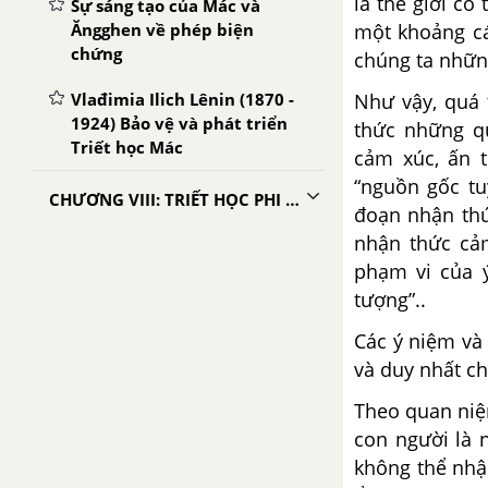
là thế giới có
Sự sáng tạo của Mác và
Ăngghen về phép biện
một khoảng cá
chứng
chúng ta những
Vlađimia Ilich Lênin (1870 -
Như vậy, quá 
1924) Bảo vệ và phát triển
thức những qu
Triết học Mác
cảm xúc, ấn t
“nguồn gốc tu
CHƯƠNG VIII: TRIẾT HỌC PHI MÁCXÍT HIỆN ĐẠI Ở PHƯƠNG TÂY
đoạn nhận thứ
nhận thức cảm
Hành trình đi tới sự giải trừ
phạm vi của ý
hệ tư tưởng và cái chết của
tượng”..
triết học
Các ý niệm và
Chủ nghĩa thực chứng mới -
và duy nhất ch
Hình thức hiện đại của chủ
nghĩa duy lý
Theo quan niệ
con người là n
Chủ nghĩa hiện sinh trong
chùm triết học phi lý hiện
không thể nhậ
đại