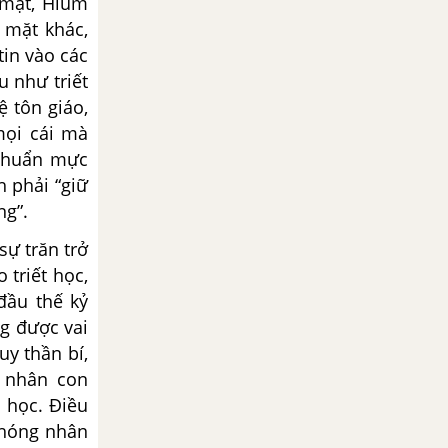
t mặt, Hium
; mặt khác,
tin vào các
u như triết
 tôn giáo,
mọi cái mà
 chuẩn mực
 phải “giữ
ng”.
sự trăn trở
 triết học,
 đầu thế kỷ
ng được vai
uy thần bí,
á nhân con
a học. Điều
phóng nhân