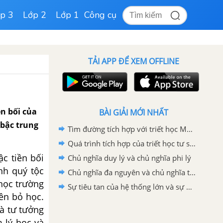
p 3
Lớp 2
Lớp 1
Công cụ
TẢI APP ĐỂ XEM OFFLINE
ền bối của
BÀI GIẢI MỚI NHẤT
 bậc trung
Tìm đường tích hợp với triết học Mác - Lênin
Quá trình tích hợp của triết học tư sản hiện đại
ậc tiền bối
Chủ nghĩa duy lý và chủ nghĩa phi lý
nh quý tộc
Chủ nghĩa đa nguyên và chủ nghĩa tương đối tuyệt đối
 học trường
Sự tiêu tan của hệ thống lớn và sự phân mảnh của chủ đề
ên bỏ học.
à tư tưởng
m lý học và