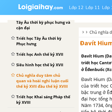
CHƯƠNG V: TRIẾT HỌC TÂY ÂU THỜI KỲ PHỤC HƯNG VÀ CẬN ĐẠI
Lớp 12
Lớp 11
Lớp 
Vài nét sơ lược về triết học
Tây Âu thời kỳ phục hưng và
cận đại
Chủ nghĩa d
Triết học Tây Âu thời kỳ
Đavít Hium
Phục hưng
Triết học Anh thế kỷ XVII
Đavít Hium (Dav
triết học Cant
Siêu hình học thế kỷ XVII
ở Êđenbuốc (Xc
Chủ nghĩa duy tâm chủ
Đavít Hium (Da
quan và hoài nghi luận cuối
của triết học
thế kỷ XVII đầu thế kỷ XVIII
bậc trung ở Ê
Triết học Khai sáng Pháp thế
đại học tổng 
kỷ XVIII
Năm 1734, ông
tiến bộ thời 