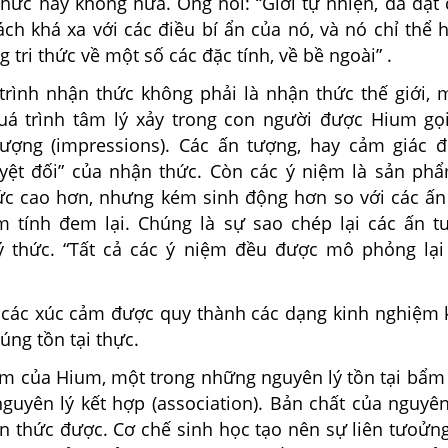
 thức hay không nữa. Ông nói: “Giới tự nhiện, đã đặt
ch khá xa với các điều bí ẩn của nó, và nó chỉ thể 
 tri thức về một số các đặc tính, về bề ngoài” .
trình nhận thức không phải là nhận thức thế giới, 
á trình tâm lý xảy trong con người được Hium gọ
ượng (impressions). Các ấn tượng, hay cảm giác đ
yệt đối” của nhận thức. Còn các ý niệm là sản phẩ
c cao hơn, nhưng kém sinh động hơn so với các ấ
 tính đem lại. Chúng là sự sao chép lại các ấn t
 thức. “Tất cả các ý niệm đều được mô phỏng lại
 các xúc cảm được quy thành các dạng kinh nghiệm 
úng tồn tại thực.
m của Hium, một trong những nguyên lý tồn tại bẩm 
guyên lý kết hợp (association). Bản chất của nguyên
n thức được. Cơ chế sinh học tạo nên sự liên tưoửng