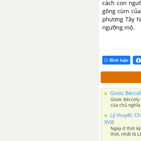
cách con ngườ
gông cùm của 
phương Tây hi
ngưỡng mộ.
Bình luận
Gioóc Béccơly
Gioóc Béccơly 
của chủ nghĩa
Nam Ailen. Ng
Lý thuyết: Ch
XVIII
Ngay ở thời kỳ
thời, nhất là 