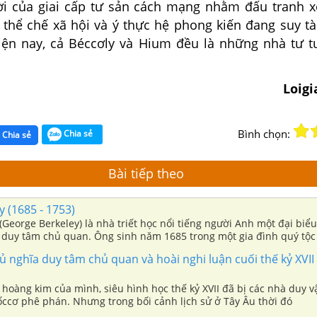
i của giai cấp tư sản cách mạng nhằm đấu tranh 
thể chế xã hội và ý thực hệ phong kiến đang suy tàn
ện nay, cả Béccơly và Hium đều là những nhà tư 
Loig
Bình chọn:
Chia sẻ
Chia sẻ
Bài tiếp theo
 (1685 - 1753)
(George Berkeley) là nhà triết học nổi tiếng người Anh một đại biể
 duy tâm chủ quan. Ông sinh năm 1685 trong một gia đình quý tộc
ay từ năm 15 tuổi, ông theo học tại trường tổng hợp Đublin
ủ nghĩa duy tâm chủ quan và hoài nghi luận cuối thế kỷ XVII
 hoàng kim của mình, siêu hình học thế kỷ XVII đã bị các nhà duy 
Lốccơ phê phán. Nhưng trong bối cảnh lịch sử ở Tây Âu thời đó