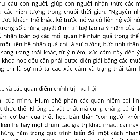
 hư cấu con người, giúp con người nhận thức các m
 các hiện tượng trong chuỗi thời gian. “Nguyên n
rước khách thể khác, kế trước nó và có liên hệ với n
rong số chúng quyết định trí tuệ tạo ra ý niệm của cá
ủ nhận toàn bộ các mối quan hệ nhân quả trong thế 
 mối liên hệ nhân quả chỉ là sự cưỡng bức tinh thần
y sang trạng thái khác, từ ý niệm, xúc cảm này đến 
 khoa học đều cần phải được diễn giải bằng các thu
úng chỉ là sự mô tả các xúc cảm và trạng thái tâm 
c và các quan điểm chính trị - xã hội
hi của mình, Hium phê phán các quan niệm coi li
 thực thể. Không có vật chất mà cũng chẳng có tin
ệm cơ bản của triết học. Bản thân “con ngưòi không
liên hệ hay một chùm các giá trị khác nhau, cái này 
ả chúng nằm trong quá trình biến đổi một cách nhan