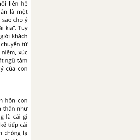
ối liên hệ
hân là một
ó sao cho ý
i kia”. Tuy
giới khách
 chuyển từ
ý niệm, xúc
ật ngữ tâm
lý của con
nh hồn con
h thần như
 là cái gì
kế tiếp cái
h chóng lạ