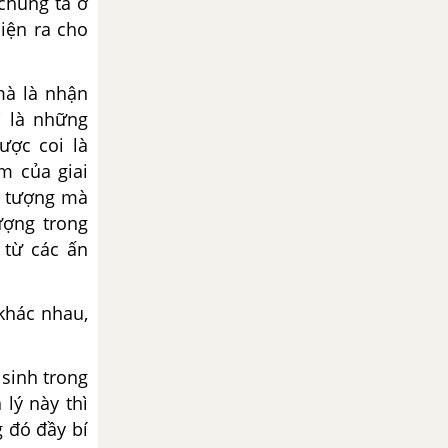
 chúng ta ở
hiện ra cho
mà là nhận
i là những
ược coi là
m của giai
n tượng mà
ượng trong
 từ các ấn
khác nhau,
sinh trong
 lý này thì
 đó đầy bí