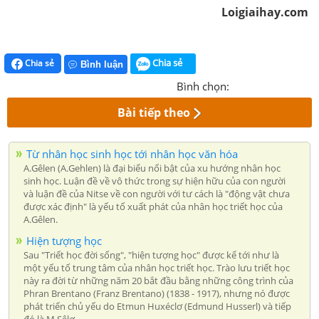
Loigiaihay.com
Chia sẻ
Chia sẻ
Bình luận
Bình chọn:
Bài tiếp theo
Từ nhân học sinh học tới nhân học văn hóa
A.Gêlen (A.Gehlen) là đại biểu nổi bật của xu hướng nhân học
sinh học. Luận đề về vô thức trong sự hiện hữu của con người
và luận đề của Nitse về con người với tư cách là "động vật chưa
được xác định" là yếu tố xuất phát của nhân học triết học của
A.Gêlen.
Hiện tượng học
Sau "Triết học đời sống", "hiện tượng học" được kể tới như là
một yếu tố trung tâm của nhân học triết học. Trào lưu triết học
này ra đời từ những năm 20 bắt đầu bằng những công trình của
Phran Brentano (Franz Brentano) (1838 - 1917), nhưng nó được
phát triển chủ yếu do Etmun Huxéclơ (Edmund Husserl) và tiếp
đó là M.Sêlơ.