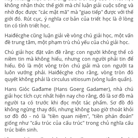
không nhận thức thế giới mà chỉ luận giải cuộc sống và
nhờ đọc được "các mật mã" mà "giao tiếp" được với thế
giới đó. Rút cục, ý nghĩa cơ bản của triết học là ở lòng
tin có tính triết học.
Haiđécghe cũng luận giải về vòng chú giải học, một vấn
đề trung tâm, một phạm trù chủ yếu của chú giải học.
Chú giải học đặt vấn đề rằng: con người không thể có
niềm tin mà không hiểu, nhưng con người phải tin để
hiểu. Đó là một vòng tròn chú giải mà con người ta
luôn vướng phải. Haiđécghe cho rằng, vòng tròn đó
quyết không phải là circulus vitiosum (vòng luẩn quẩn).
Hans Gióc Gađame (Hans Goerg Gadamer), nhà chú
giải học tích cực nhất hiện nay cho rằng, đó là sơ đồ mà
người ta có trước khi đọc một tác phẩm. Sơ đồ đó
không ngừng thay đổi, nhưng không bao giờ thoát khỏi
sơ đồ
đó - nó là "tiền quan niệm", "tiền phán đoán”
giống như "cấu trúc của cấu trúc" trong chủ nghĩa cấu
trúc biến sinh.