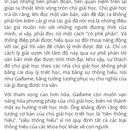
Vì sao những tiền phán đoán, tiền quan niệm trên lại
giúp ta thoát khỏi vòng tròn chú giải học. Chú giải học
trả lời rằng, khi đọc một văn bản, vấn đề đặt ra không
phải tìm kiếm cái gì mà tác giả đã nói mà là những điều
tác giả muốn nói với những người đương
thời của
mình, vì vậy, phải đọc nó một cách "có phê phán". Và
thông điệp phải được hiểu qua sự đối thoại năng động
với tác giả thì vấn đề chân lý mới được đặt ra. Chỉ có
cách lý giải vươn tới tầm độ này qua sự phê phán thì
văn bản mới đạt được tính thời đại. Như vậy, sự thách
đố chú giải học theo các nhà chú giải học không phải
bằng cái duy lý triết học, mà bằng sự thông hiểu, nói
như Gađame, bằng tưởng tượng phục vụ cho nghĩa của
cái gì đang được tra vấn.
Với tham vọng cao hơn nữa, Gađame còn muốn vạn
năng hóa phương pháp của chú giải học, biến nó thành
một xu hướng triết học mới. Ông khẳng định rằng đối
tượng cơ bản của chú giải học triết học là "tiền thông
hiểu", "siêu thông hiểu" vì nó quy định tất cả các loại
thông hiểu của các khoa học khác về con người.