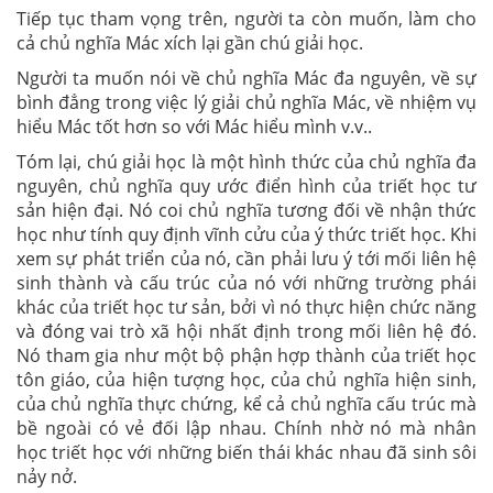
Tiếp tục tham vọng trên, người ta còn muốn, làm cho
cả chủ nghĩa Mác xích lại gần chú giải học.
Người ta muốn nói về chủ nghĩa Mác đa nguyên, về sự
bình đẳng trong việc lý giải chủ nghĩa Mác, về nhiệm vụ
hiểu Mác tốt hơn so với Mác hiểu mình v.v..
Tóm lại, chú giải học là một hình thức của chủ nghĩa đa
nguyên, chủ nghĩa quy ước điển hình của triết học tư
sản hiện đại. Nó coi chủ nghĩa tương đối về nhận thức
học như tính quy định vĩnh cửu của ý thức triết học. Khi
xem sự phát triển của nó, cần phải lưu ý tới mối liên hệ
sinh thành và cấu trúc của nó với những trường phái
khác của triết học tư sản, bởi vì nó thực hiện chức năng
và đóng vai trò xã hội nhất định trong mối liên hệ đó.
Nó tham gia như một bộ phận hợp thành của triết học
tôn giáo, của hiện tượng học, của chủ nghĩa hiện sinh,
của chủ nghĩa thực chứng, kể cả chủ nghĩa cấu trúc mà
bề ngoài có vẻ đối lập nhau. Chính nhờ nó mà nhân
học triết học với những biến thái khác nhau đã sinh sôi
nảy nở.