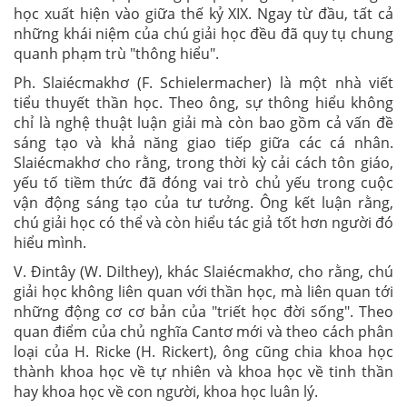
học xuất hiện vào giữa thế kỷ XIX. Ngay từ đầu, tất cả
những khái niệm của chú giải học đều đã quy tụ chung
quanh phạm trù "thông hiểu".
Ph. Slaiécmakhơ (F. Schielermacher) là một nhà viết
tiểu thuyết thần học. Theo ông, sự thông hiểu không
chỉ là nghệ thuật luận giải mà còn bao gồm cả vấn đề
sáng tạo và khả năng giao tiếp giữa các cá nhân.
Slaiécmakhơ cho rằng, trong thời kỳ cải cách tôn giáo,
yếu tố tiềm thức đã đóng vai trò chủ yếu trong cuộc
vận động sáng tạo của tư tưởng. Ông kết luận rằng,
chú giải học có thể và còn hiểu tác giả tốt hơn người đó
hiểu mình.
V. Đintây (W. Dilthey), khác Slaiécmakhơ, cho rằng, chú
giải học không liên quan với thần học, mà liên quan tới
những động cơ cơ bản của "triết học đời sống". Theo
quan điểm của chủ nghĩa Cantơ mới và theo cách phân
loại của H. Ricke (H. Rickert), ông cũng chia khoa học
thành khoa học về tự nhiên và khoa học về tinh thần
hay khoa học về con người, khoa học luân lý.