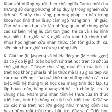
Khác với những người theo chủ nghĩa Cantơ mới chủ
trương sử dụng phương pháp duy lý trong nghiên cứu
lịch sử, Đintây cho rằng, phương pháp cơ bản trong
khoa học tình thần là sự cảm ngộ mang tính linh giác.
Cho nên khoa học xác lập những quan hệ chung giữa
các sự kiện riêng lẻ, còn tôn giáo, thi ca và siêu hình
học biểu thị nghĩa và ý nghĩa của toàn bộ chỉnh thể.
Khoa học nghiên cứu nhận thức, còn tôn giáo, thi ca,
siêu hình học nghiên cứu sự thông hiểu.
K. Giátspe (K. Jaspers) và M. Haiđécghe (M.Heideigger)
đã có ý đồ lý giải toàn bộ lịch sử triết học trên cơ sở của
chú giải học. Giátspe cho rằng, mục đích của lịch sử
triết học không phải là nhận thức mà là sự giao tiếp với
các nhà triết học của quá khứ như những nhân cách cá
biệt. Mỗi hệ thống triết học đều mang tính độc lập, tự
lập hoàn toàn, bàng quang với bất cứ chân lý lịch sử
chung nào. Nhằm phủ nhận tính kế thừa của tri thức
triết học, tính hệ thống của lịch sử triết học. K.Giátse
coi các nhà triết học lớn giống như "những đỉnh cao
hay những mặt trời trong bầu trời đầy sao". Triết học