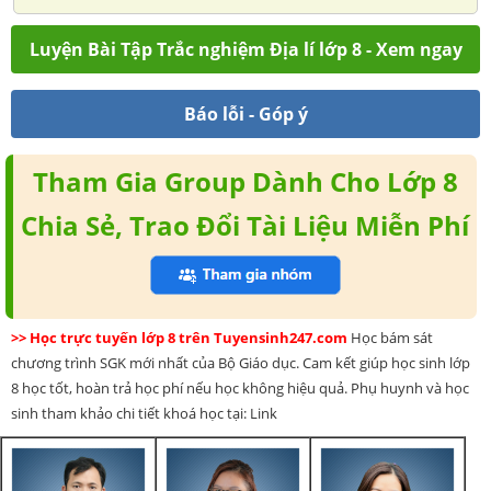
Luyện Bài Tập Trắc nghiệm Địa lí lớp 8 - Xem ngay
Báo lỗi - Góp ý
Tham Gia Group Dành Cho Lớp 8
Chia Sẻ, Trao Đổi Tài Liệu Miễn Phí
>> Học trực tuyến lớp 8 trên Tuyensinh247.com
Học bám sát
chương trình SGK mới nhất của Bộ Giáo dục. Cam kết giúp học sinh lớp
8 học tốt, hoàn trả học phí nếu học không hiệu quả. Phụ huynh và học
sinh tham khảo chi tiết khoá học tại: Link