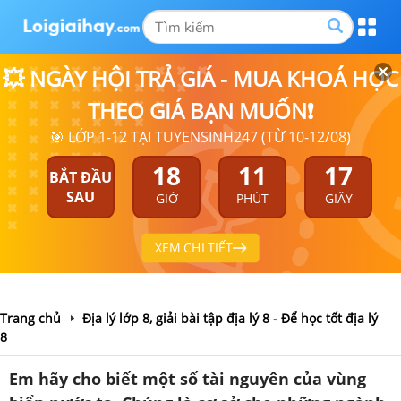
💥 NGÀY HỘI TRẢ GIÁ - MUA KHOÁ HỌC
THEO GIÁ BẠN MUỐN❗
🎯 LỚP 1-12 TẠI TUYENSINH247 (TỪ 10-12/08)
18
11
16
BẮT ĐẦU
SAU
GIỜ
PHÚT
GIÂY
XEM CHI TIẾT
Trang chủ
Địa lý lớp 8, giải bài tập địa lý 8 - Để học tốt địa lý
8
Em hãy cho biết một số tài nguyên của vùng