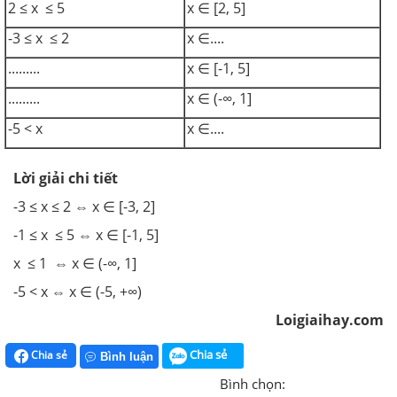
2 ≤ x ≤ 5
x ∈ [2, 5]
-3 ≤ x ≤ 2
x ∈....
.........
x ∈ [-1, 5]
.........
x ∈ (-∞, 1]
-5 < x
x ∈....
Lời giải chi tiết
-3 ≤ x ≤ 2 ⇔ x ∈ [-3, 2]
-1 ≤ x ≤ 5 ⇔ x ∈ [-1, 5]
x ≤ 1 ⇔ x ∈ (-∞, 1]
-5 < x ⇔ x ∈ (-5, +∞)
Loigiaihay.com
Chia sẻ
Chia sẻ
Bình luận
Bình chọn: