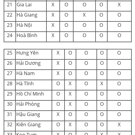
21
Gia Lai
X
O
O
O
X
22
Hà Giang
X
O
X
O
O
23
Hà Nội
X
O
O
O
O
24
Hoà Bình
X
O
O
O
O
25
Hưng Yên
X
O
O
O
O
26
Hải Dương
X
O
O
O
O
27
Hà Nam
X
O
O
O
O
28
Hà Tĩnh
O
X
O
X
O
29
Hồ Chí Minh
O
X
O
O
O
30
Hải Phòng
O
X
O
O
O
31
Hậu Giang
X
O
O
O
O
32
Kiên Giang
O
X
O
O
X
33
Kon Tum
X
O
O
X
X