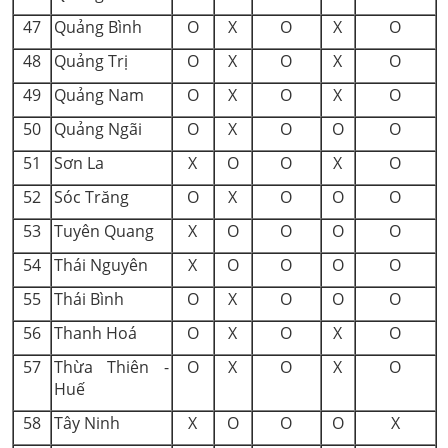
47
Quảng Bình
O
X
O
X
O
48
Quảng Trị
O
X
O
X
O
49
Quảng Nam
O
X
O
X
O
50
Quảng Ngãi
O
X
O
O
O
51
Sơn La
X
O
O
X
O
52
Sóc Trăng
O
X
O
O
O
53
Tuyên Quang
X
O
O
O
O
54
Thái Nguyên
X
O
O
O
O
55
Thái Bình
O
X
O
O
O
56
Thanh Hoá
O
X
O
X
O
57
Thừa Thiên -
O
X
O
X
O
Huế
58
Tây Ninh
X
O
O
O
X