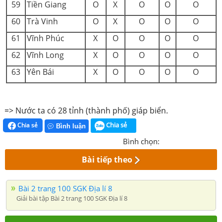
59
Tiền Giang
O
X
O
O
O
60
Trà Vinh
O
X
O
O
O
61
Vĩnh Phúc
X
O
O
O
O
62
Vĩnh Long
X
O
O
O
O
63
Yên Bái
X
O
O
O
O
=> Nước ta có 28 tỉnh (thành phố) giáp biển.
Chia sẻ
Chia sẻ
Bình luận
Bình chọn:
Bài tiếp theo
Bài 2 trang 100 SGK Địa lí 8
Giải bài tập Bài 2 trang 100 SGK Địa lí 8