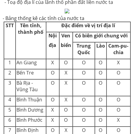
- Toạ độ địa lí của lãnh thổ phần đất liền nước ta
- Bảng thống kê các tỉnh của nước ta
STT
Tên tỉnh,
Đặc điểm về vị trí địa lí
thành phố
Nội
Ven
Có biên giới chung với
địa
biển
Trung
Lào
Cam-pu-
Quốc
chia
1
An Giang
X
O
O
O
X
2
Bến Tre
O
X
O
O
O
3
Bà Rịa -
O
X
O
O
O
Vũng Tàu
4
Bình Thuận
O
X
O
O
O
5
Bình Dương
X
O
O
O
O
6
Bình Phước
X
O
O
O
X
7
Bình Định
O
X
O
O
O