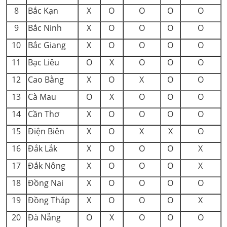
8
Bắc Kạn
X
O
O
O
O
9
Bắc Ninh
X
O
O
O
O
10
Bắc Giang
X
O
O
O
O
11
Bạc Liêu
O
X
O
O
O
12
Cao Bằng
X
O
X
O
O
13
Cà Mau
O
X
O
O
O
14
Cần Thơ
X
O
O
O
O
15
Điện Biên
X
O
X
X
O
16
Đắk Lắk
X
O
O
O
X
17
Đắk Nông
X
O
O
O
X
18
Đồng Nai
X
O
O
O
O
19
Đồng Tháp
X
O
O
O
X
20
Đà Nẵng
O
X
O
O
O