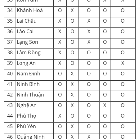
34
Khánh Hoà
O
X
O
O
O
35
Lai Châu
X
O
X
O
O
36
Lào Cai
X
O
X
O
O
37
Lạng Sơn
X
O
X
O
O
38
Lâm Đồng
X
O
O
O
O
39
Long An
X
O
O
O
X
40
Nam Định
O
X
O
O
O
41
Ninh Bình
O
X
O
O
O
42
Ninh Thuận
O
X
O
O
O
43
Nghệ An
O
X
O
X
O
44
Phú Thọ
X
O
O
O
O
45
Phú Yên
O
X
O
O
O
46
Quảng Ninh
O
X
X
O
O