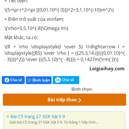
+ Tiết diện:
\(S=\pi r^2=\pi {(0,01.10^{-3})}^2=3,1.10^{-10}m^2\)
+ Điện trở suất của vonfam:
\(\rho=5,5.10^{-8}\Omega m\)
Mặt khác, ta có:
\(R = \rho \displaystyle{l \over S} \\\Rightarrow l =
\displaystyle{{RS} \over \rho } = {{25.3,14.{{({{0,01.10}^{
- 3}})}^2}} \over {{{5,5.10}^{ - 8}}}} = 0,1427m{\rm{ }}\)
Loigiaihay.com
Chia sẻ
Chia sẻ
Bình luận
Bình chọn:
Bài tiếp theo
Bài C5 trang 27 SGK Vật lí 9
Giải bài C5 trang 27 SGK Vật lí 9. Từ bảng 1 hãy tính...