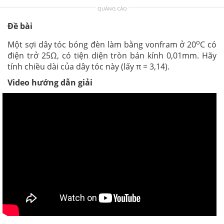
QUẢNG CÁO
Đề bài
o
Một sợi dây tóc bóng đèn làm bằng vonfram ở 20
C có
điện trở 25Ω, có tiện diện tròn bán kính 0,01mm. Hãy
tính chiều dài của dây tóc này (lấy π = 3,14).
Video hướng dẫn giải