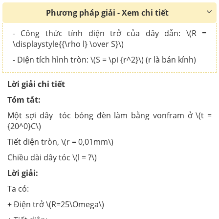
Phương pháp giải - Xem chi tiết
- Công thức tính điện trở của dây dẫn: \(R =
\displaystyle{{\rho l} \over S}\)
- Diện tích hình tròn: \(S = \pi {r^2}\) (r là bán kính)
Lời giải chi tiết
Tóm tắt:
Một sợi dây tóc bóng đèn làm bằng vonfram ở \(t =
{20^0}C\)
Tiết diện tròn, \(r = 0,01mm\)
Chiều dài dây tóc \(l = ?\)
Lời giải:
Ta có:
+ Điện trở \(R=25\Omega\)