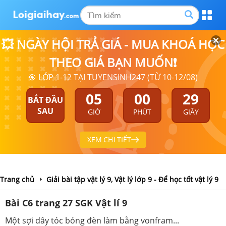
💥 NGÀY HỘI TRẢ GIÁ - MUA KHOÁ HỌC
THEO GIÁ BẠN MUỐN❗
🎯 LỚP 1-12 TẠI TUYENSINH247 (TỪ 10-12/08)
05
00
29
BẮT ĐẦU
SAU
GIỜ
PHÚT
GIÂY
XEM CHI TIẾT
Trang chủ
Giải bài tập vật lý 9, Vật lý lớp 9 - Để học tốt vật lý 9
Bài C6 trang 27 SGK Vật lí 9
Một sợi dây tóc bóng đèn làm bằng vonfram...