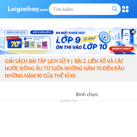
GIẢI SÁCH BÀI TẬP LỊCH SỬ 9
BÀI 2. LIÊN XÔ VÀ CÁC
|
NƯỚC ĐÔNG ÂU TỪ GIỮA NHỮNG NĂM 70 ĐẾN ĐẦU
NHỮNG NĂM 90 CỦA THẾ KỈ XX
Bình chọn:
QUẢNG CÁO