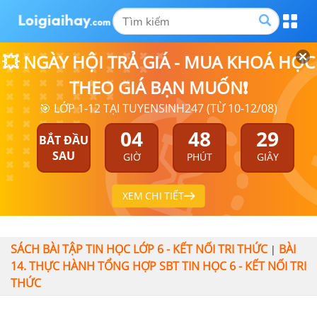
💥 NGÀY HỘI TRẢ GIÁ - MUA KHOÁ HỌC
THEO GIÁ BẠN MUỐN❗
🎯 LỚP 1-12 TẠI TUYENSINH247 (TỪ 10-12/08)
04
48
29
BẮT ĐẦU
SAU
GIỜ
PHÚT
GIÂY
XEM CHI TIẾT
SÁCH BÀI TẬP TIN HỌC LỚP 6 - KẾT NỐI TRI THỨC
BÀI
|
14. THỰC HÀNH TỔNG HỢP SBT TIN HỌC 6 - KẾT NỐI TRI
THỨC