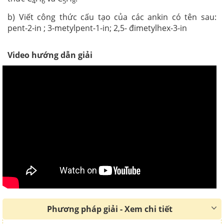
4
6
5
8
b) Viết công thức cấu tạo của các ankin có tên sau:
pent-2-in ; 3-metylpent-1-in; 2,5- đimetylhex-3-in
Video hướng dẫn giải
Phương pháp giải - Xem chi tiết