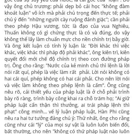
vậy ông chủ trương: phải dẹp bỏ cái học "không đàm
khoát luận" vô ích mà phải chú trọng đến thực tế; phải
chú ý đến "những người cày ruộng đánh giặc"; cần phải
theo phép Hậu vương, tức là đạo của vua Nghiêu,
Thuấn không có gì chứng thực là có và đúng, do vậy
không thể lấy làm chuẩn mực cho nền chính trị bây giờ.
Và ông kết luận có tính lý luận là: "Đời khác thì việc
khác, việc khác thì pháp độ phải khác", ông kiên trì, kiên
quyết đổi mới chế độ chính trị theo con đường pháp
trị. Ông cho rằng: "Nước của kẻ minh chủ thì lệnh là lời
nói rất quí, phép là việc làm rất phải. Lời nói không có
hai cái quí, phép không có hai cái phải. Cho nên lời nói
và việc làm không theo phép lệnh là cấm“. Ông cũng
nêu rõ, cái thiết yếu của pháp luật là ở chỗ phải trình
bày rõ ràng, trình bày công khai ra chỗ trăm họ; "Ai giữ
pháp luật cẩn thận thì thưởng, ai trái pháp lệnh thì
phạt" công minh... vế lý luận pháp luật, Hàn Phi cũng
nêu ra hai tư tưởng đáng chú ý: Thứ nhất, ông cho rằng
cũng như cái “lý" của mọi sự vật là luôn luôn biến đổi,
bất thường, cho nên "không có thứ pháp luật nào luôn