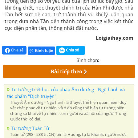
tưởng tiến bộ so với yêu cầu của lịch sử lúc bấy giờ. Sau
khi ông chết, học thuyết chính trị của Hàn Phi được nhà
Tần hết sức đề cao, trở thành thứ vũ khí lý luận quan
trọng đưa nhà Tần đến thành công trong việc kết thúc
cục diện phân tán, thống nhất đất nước.
Loigiaihay.com
Chia sẻ
Chia sẻ
Bình luận
Bình chọn:
Bài tiếp theo
Tư tưởng triết học của pháp Âm dương - Ngũ hành và
tác phẩm "Dịch truyện"
Thuyết Âm dương - Ngũ hành là thuyết thể hiện quan niệm duy
vật chất phác về tự nhiên, và ở đó cũng thể hiện tư tưởng biện
chứng sơ khai về tự nhiên, con người và xã hội của người Trung
Quốc thời cổ đại.
Tư tưởng Tuân Tử
Tuân tử (298 - 238 tr. CN) tên là Huống, tự là Khanh, người nước