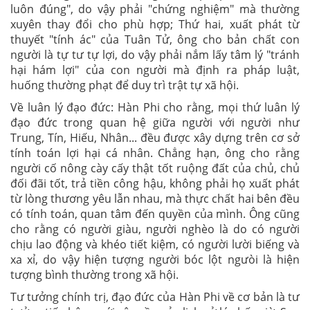
luôn đúng", do vậy phải "chứng nghiệm" mà thường
xuyên thay đổi cho phù hợp; Thứ hai, xuất phát từ
thuyết "tính ác" của Tuân Tử, ông cho bản chất con
người là tự tư tự lợi, do vậy phải nắm lấy tâm lý "tránh
hại hám lợi" của con người mà định ra pháp luật,
huống thường phạt để duy trì trật tự xã hội.
Về luân lý đạo đức: Hàn Phi cho rằng, mọi thứ luân lý
đạo đức trong quan hệ giữa người với người như
Trung, Tín, Hiếu, Nhân... đều được xây dựng trên cơ sở
tính toán lợi hại cá nhân. Chẳng hạn, ông cho rằng
người cố nông cày cấy thật tốt ruộng đất của chủ, chủ
đối đãi tốt, trả tiền công hậu, không phải họ xuất phát
từ lòng thương yêu lẫn nhau, mà thực chất hai bên đều
có tính toán, quan tâm đến quyền của mình. Ông cũng
cho rằng có người giàu, người nghèo là do có người
chịu lao động và khéo tiết kiệm, có người lười biếng và
xa xỉ, do vậy hiện tượng người bóc lột ngưòi là hiện
tượng bình thường trong xã hội.
Tư tưởng chính trị, đạo đức của Hàn Phi về cơ bản là tư