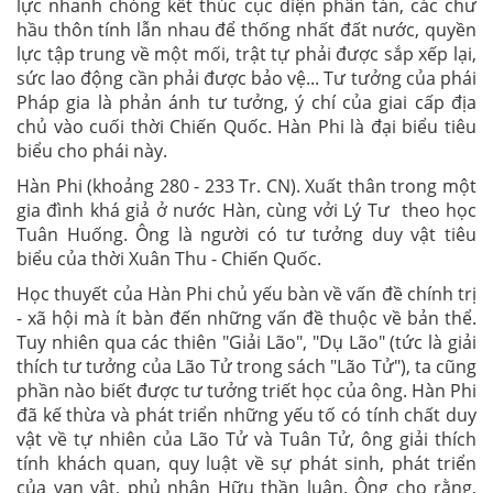
lực nhanh chóng kết thúc cục diện phân tán, các chư
hầu thôn tính lẫn nhau để thống nhất đất nước, quyền
lực tập trung về một mối, trật tự phải được sắp xếp lại,
sức lao động cần phải được bảo vệ... Tư tưởng của phái
Pháp gia là phản ánh tư tưởng, ý chí của giai cấp địa
chủ vào cuối thời Chiến Quốc. Hàn Phi là đại biểu tiêu
biểu cho phái này.
Hàn Phi (khoảng 280 - 233 Tr. CN). Xuất thân trong một
gia đình khá giả ở nước Hàn, cùng vởi Lý Tư theo học
Tuân Huống. Ông là người có tư tưởng duy vật tiêu
biểu của thời Xuân Thu - Chiến Quốc.
Học thuyết của Hàn Phi chủ yếu bàn về vấn đề chính trị
- xã hội mà ít bàn đến những vấn đề thuộc về bản thể.
Tuy nhiên qua các thiên "Giải Lão", "Dụ Lão" (tức là giải
thích tư tưởng của Lão Tử trong sách "Lão Tử"), ta cũng
phần nào biết được tư tưởng triết học của ông. Hàn Phi
đã kế thừa và phát triển những yếu tố có tính chất duy
vật về tự nhiên của Lão Tử và Tuân Tử, ông giải thích
tính khách quan, quy luật về sự phát sinh, phát triển
của vạn vật, phủ nhận Hữu thần luận. Ông cho rằng,