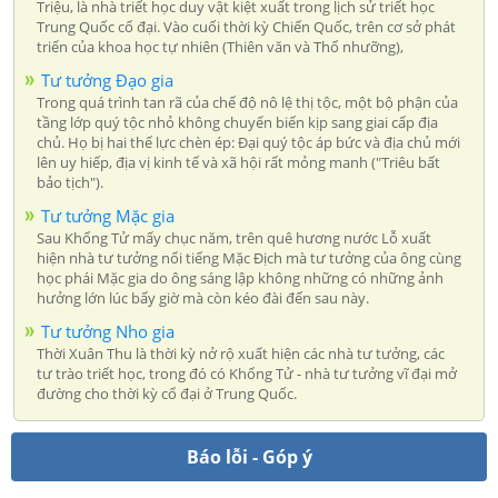
Triệu, là nhà triết học duy vật kiệt xuất trong lịch sử triết học
Trung Quốc cổ đại. Vào cuối thời kỳ Chiến Quốc, trên cơ sở phát
triển của khoa học tự nhiên (Thiên văn và Thổ nhưỡng),
Tư tưởng Đạo gia
Trong quá trình tan rã của chế độ nô lệ thị tộc, một bộ phận của
tầng lớp quý tộc nhỏ không chuyển biến kịp sang giai cấp địa
chủ. Họ bị hai thế lực chèn ép: Đại quý tộc áp bức và địa chủ mới
lên uy hiếp, địa vị kinh tế và xã hội rất mỏng manh ("Triêu bất
bảo tịch").
Tư tưởng Mặc gia
Sau Khổng Tử mấy chục năm, trên quê hương nước Lỗ xuất
hiện nhà tư tưởng nổi tiếng Mặc Địch mà tư tưởng của ông cùng
học phái Mặc gia do ông sáng lập không những có những ảnh
hưởng lớn lúc bấy giờ mà còn kéo đài đến sau này.
Tư tưởng Nho gia
Thời Xuân Thu là thời kỳ nở rộ xuất hiện các nhà tư tưởng, các
tư trào triết học, trong đó có Khổng Tử - nhà tư tưởng vĩ đại mở
đường cho thời kỳ cổ đại ở Trung Quốc.
Báo lỗi - Góp ý