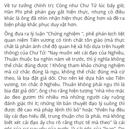
Về tư tưởng chính trị: Cũng như Chư Tử lúc bấy giờ,
Hàn Phi phê phán gay gắt hiện thực, nhưng có điều
khác là ông đã nhìn nhận hiện thực đúng hơn và đề ra
biện pháp khắc phục duy vật hơn.
Ông đưa ra lý luận "Chứng nghiệm ", phê phán kịch liệt
quan niệm Tiên vương có tính chất tôn giáo (mà thực
chất là phản ánh chế độ quan hệ xã hội dựa trên huyết
thống) của Chư Tử: "Nay muốn xét cái đạo của Nghiêu,
Thuấn thuộc ba nghìn năm về trước, thì ý nghĩa không
thể chắc đúng được ! Không tham khảo chứng nghiệm
mà cứ chắc đúng là ngu, không thể chắc đúng mà cứ
theo, là bịa đặt giả dối. Cho nên kẻ dựa hẳn vào Tiên
vương, tin chắc ở Nghiêu. Thuấn không phải ngu thì là
bịa đặt giả dối", ông cho rằng hiện tượng "nhà nho mặc
áo đeo gươm thì nhiều mà những người cày ruộng
đánh giặc thì ít; những lời bàn thuyết đạo lý suông thì
được đề cao mà pháp lệnh thì bỏ" hoặc “thiên hạ đều
lấy cái đạo hiếu đễ, trung thuận cho là phải, mà không
biết xét cái đạo ấy cho rõ rằng thực tế mà theo" là cái
gốc của sự suy yếu của nước, là cái gốc của "loạn". Do