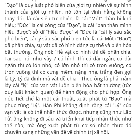
"Đạo" là quy luật phổ biến của giới tự nhiên về sự hình
thành của giới tự nhiên, nó tồn tại vĩnh hằng không
thay đổi, là cái siêu tự nhiên, là cái “Một” thần bí khó
hiểu; "Đức" là cái công của "Đạo”, là cái "bản thân mình
hiểu được"; sở dĩ "hiểu được" vì "Đức là "cái lý sâu sắc
phổ biến"; cái lý sâu sắc phổ biến tức là cái Một ("Đạo")
đã phân chia, sự vật đã có hình dáng cụ thể và biến hóa
bất thường. Ông nói: "Hễ vật có hình thì dễ phân chia.
Tại sao nói như vậy ? có hình thì có dài ngắn, có dài
ngắn thì có lớn nhỏ, có lớn nhỏ thì có tròn vuông, có
tròn vuông thì có cứng mềm, nặng nhẹ, trắng đen gọi
là Lý, Lý đã định mà vật dễ chia". Theo ông là phải nắm
lấy cái "lý" của vạn vật luôn biến hóa bất thường (tức
quy luật khách quan) để hành động cho phù hợp. Ông
nói: Tiết chế là một cái thuật, xuất phát từ "Đạo" mà
phục tùng "Lý". Hàn Phi khẳng định rằng cái "Lý" của
vạn vật là có thể nhận thức được, nhưng cũng như Lão
Tử, ông không đi sâu và triển khai tiếp nhận thức như
thế nào, mà ông xuất phát từ cơ sở nhận thức đó
chuyển sang những vấn đề về chính trị xã hội.