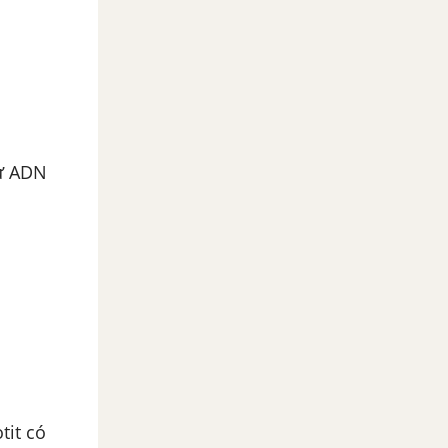
tử ADN
tit có