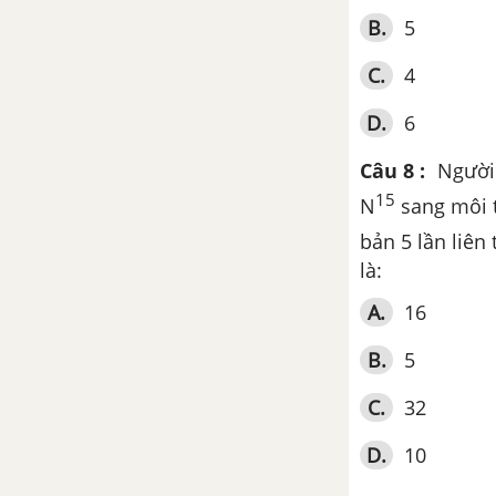
Bài 17. Cấu trúc di truyền của
B.
5
quần thể (tiếp theo)
C.
4
Tổng hợp cấu trúc di truyền của
quần thể
D.
6
Câu 8 :
Người 
Chương 4. Ứng dụng di
truyền học
15
N
sang môi 
bản 5 lần liê
Bài 18. Chọn tạo giống dựa trên
là:
nguồn biến dị tổ hợp
A.
16
Lý thuyết về tạo giống bằng
phương pháp gây đột biến
B.
5
C.
32
Bài 19. Tạo giống nhờ công
nghệ tế bào
D.
10
Bài 20. Tạo giống nhờ công