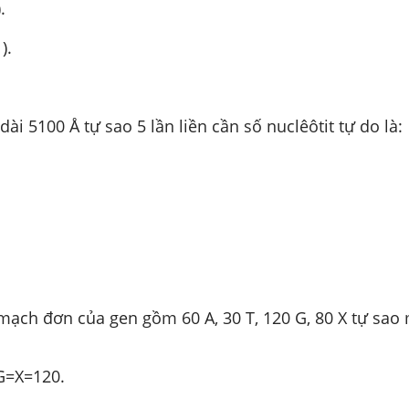
.
).
dài 5100
Å
tự sao 5 lần liền cần số nuclêôtit tự do là:
mạch đơn của gen gồm 60 A, 30 T, 120 G, 80 X tự sao 
G=X=120.