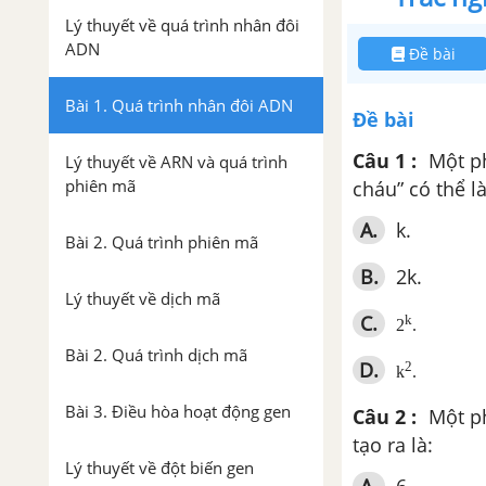
Lý thuyết về quá trình nhân đôi
ADN
Đề bài
Bài 1. Quá trình nhân đôi ADN
Đề bài
Câu 1 :
Một ph
Lý thuyết về ARN và quá trình
phiên mã
cháu” có thể là
A.
k.
Bài 2. Quá trình phiên mã
B.
2k.
Lý thuyết về dịch mã
C.
k
2
.
Bài 2. Quá trình dịch mã
D.
2
k
.
Bài 3. Điều hòa hoạt động gen
Câu 2 :
Một ph
tạo ra là:
Lý thuyết về đột biến gen