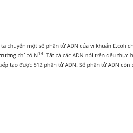
ta chuyển một số phân tử ADN của vi khuẩn E.coli c
14
trường chỉ có N
. Tất cả các ADN nói trên đều thực h
n tiếp tạo được 512 phân tử ADN. Số phân tử ADN còn