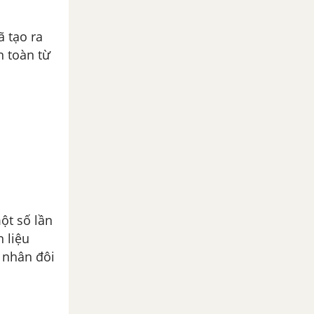
̃ tạo ra
 toàn từ
ột số lần
 liệu
 nhân đôi