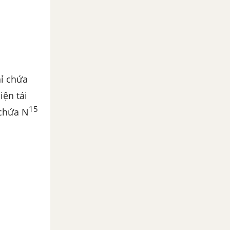
hỉ chứa
iện tái
15
 chứa N