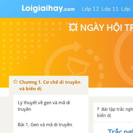
Lớp 12
Lớp 11
Lớp 
💥 NGÀY HỘI T
Chương 1. Cơ chế di truyền
và biến dị
Lý thuyết về gen và mã di
truyền
Bài tập trắc ng
biến dị
Bài 1. Gen và mã di truyền
Trắc ng