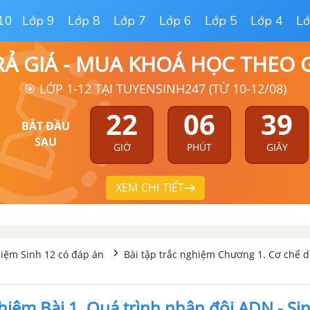
10
Lớp 9
Lớp 8
Lớp 7
Lớp 6
Lớp 5
Lớp 4
Lớ
RẢ GIÁ - MUA KHOÁ HỌC THEO
🎯 LỚP 1-12 TẠI TUYENSINH247 (TỪ 10-12/08)
22
06
38
BẮT ĐẦU
SAU
GIỜ
PHÚT
GIÂY
XEM CHI TIẾT
hiệm Sinh 12 có đáp án
Bài tập trắc nghiệm Chương 1. Cơ chế d
hiệm Bài 1. Quá trình nhân đôi ADN - Si