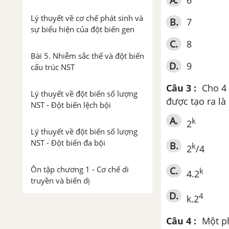
A.
6
Lý thuyết về cơ chế phát sinh và
B.
7
sự biểu hiện của đột biến gen
C.
8
Bài 5. Nhiễm sắc thể và đột biến
D.
9
cấu trúc NST
Câu 3 :
Cho 4 
Lý thuyết về đột biến số lượng
được tạo ra là
NST - Đột biến lệch bội
A.
k
2
Lý thuyết về đột biến số lượng
NST - Đột biến đa bội
B.
k
2
/4
Ôn tập chương 1 - Cơ chế di
C.
k
4.2
truyền và biến dị
D.
4
k.2
Chương 2. Tính quy luật của
hiện tượng di truyền
Câu 4 :
Một ph