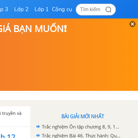
p 3
Lớp 2
Lớp 1
Công cụ
 GIÁ BẠN MUỐN❗
i truyền và
BÀI GIẢI MỚI NHẤT
Trắc nghiệm Ôn tập chương 8, 9, 10 - Sinh thái học - Sinh 12
nh 12
Trắc nghiệm Bài 46. Thực hành: Quản lý và sử dụng bền vững tài nguyên thiên nhiên - Sinh 12