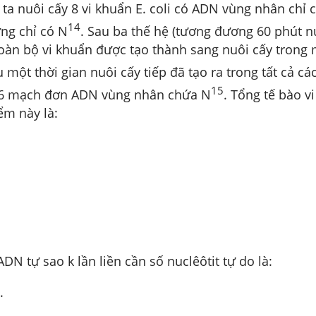
ta nuôi cấy 8 vi khuẩn E. coli có ADN vùng nhân chỉ
14
ng chỉ có N
. Sau ba thế hệ (tương đương 60 phút nu
toàn bộ vi khuẩn được tạo thành sang nuôi cấy trong
u một thời gian nuôi cấy tiếp đã tạo ra trong tất cả cá
15
36 mạch đơn ADN vùng nhân chứa N
. Tổng tế bào v
ểm này là:
ADN tự sao k lần liền cần số nuclêôtit tự do là:
.