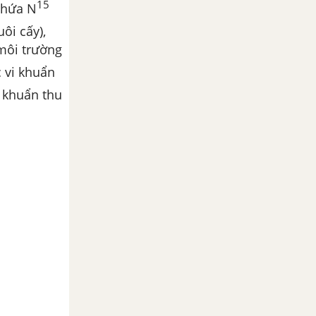
15
 chứa N
ôi cấy),
 môi trường
c vi khuẩn
i khuẩn thu