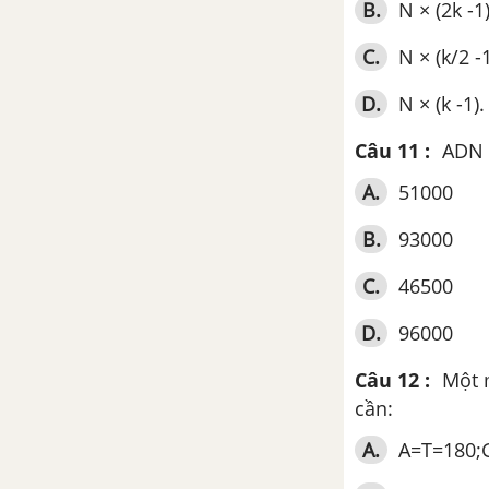
chế tiến hóa
B.
N × (2k -1)
Bài 24. Các bằng chứng tiến hóa
C.
N × (k/2 -1
D.
N × (k -1).
Bài 25. Học thuyết tiến hoá của
Lamac và học thuyết Đacuyn
Câu 11 :
ADN 
Bài 26. Học thuyết tiến hóa tổng
A.
51000
hợp hiện đại
B.
93000
Lý thuyết về các nhân tố tiến
C.
46500
hóa
D.
96000
Bài 27. Quá trình hình thành
quần thể thích nghi
Câu 12 :
Một 
cần:
Bài 28. Loài
A.
A=T=180;
Bài 29. Quá trình hình thành