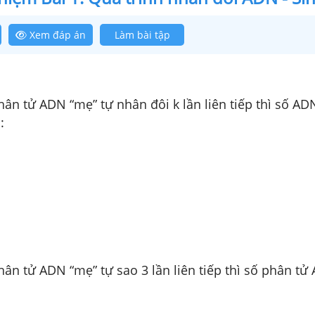
Xem đáp án
Làm bài tập
ân tử ADN “mẹ” tự nhân đôi k lần liên tiếp thì số AD
:
ân tử ADN “mẹ” tự sao 3 lần liên tiếp thì số phân t