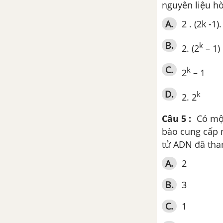
nguyên liệu h
Lý thuyết về các khái niệm cơ
bản trong di truyền
A.
2 . (2k -1).
B.
k
Bài 8. Quy luật Menđen: Quy
2. (2
– 1)
luật phân li
C.
k
2
– 1
Bài 9. Quy luật Menđen: Quy
D.
k
luật phân ly độc lập
2. 2
Câu 5 :
Có một
Bài 10. Tương tác gen
bào cung cấp n
tử ADN đã tham
Bài 11. Liên kết gen
A.
2
Bài 11. Hoán vị gen
B.
3
Bài 12. Di truyền liên kết với
C.
1
giới tính