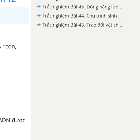
Trắc nghiệm Bài 45. Dòng năng lượng trong hệ sinh thái và hiệu suất sinh thái - Sinh 12
Trắc nghiệm Bài 44. Chu trình sinh địa hóa và sinh quyển - Sinh 12
Trắc nghiệm Bài 43. Trao đổi vật chất trong hệ sinh thái - Sinh 12
N “con,
ử ADN được