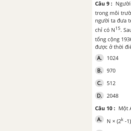
Câu 9 :
Người 
nghệ gen
trong môi trườ
người ta đưa 
Ôn tập chương 3, 4 - Di truyền
quần thể và Ứng dụng di truyền
15
chỉ có N
. Sa
học
tổng cộng 19
được ở thời đi
Chương 5. Di truyền học
người
A.
1024
Bài 21. Di truyền y học
B.
970
C.
512
Tổng hợp di truyền phả hệ
D.
2048
Bài 22. Bảo vệ vốn gen của loài
người và một số vấn đề xã hội
Câu 10 :
Một
của di truyền học
A.
k
N × (2
-1)
Chương 6. Bằng chứng và cơ