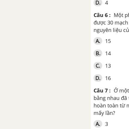
D.
4
Bài 12. Di truyền ngoài nhân
Câu 6 :
Một p
được 30 mạch 
Tổng hợp các quy luật di truyền
và tính số loại kiểu gen trong
nguyên liệu củ
quần thể
A.
15
Bài 13. Ảnh hưởng của môi
B.
14
trường lên sự biểu hiện của gen
C.
13
Ôn tập chương 2 - Quy luật di
truyền
D.
16
Câu 7 :
Ở một 
Chương 3. Di truyền học
quần thể
bằng nhau đã 
hoàn toàn từ 
Bài 16. Cấu trúc di truyền của
mấy lần?
quần thể
A.
3