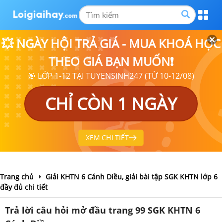
💥 NGÀY HỘI TRẢ GIÁ - MUA KHOÁ HỌC
THEO GIÁ BẠN MUỐN❗
🎯 LỚP 1-12 TẠI TUYENSINH247 (TỪ 10-12/08)
CHỈ CÒN 1 NGÀY
XEM CHI TIẾT
Trang chủ
Giải KHTN 6 Cánh Diều, giải bài tập SGK KHTN lớp 6
đầy đủ chi tiết
Trả lời câu hỏi mở đầu trang 99 SGK KHTN 6