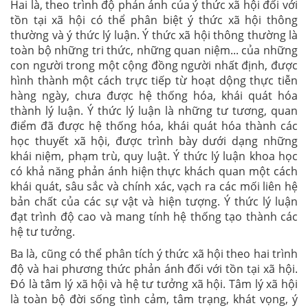
Hai là, theo trình độ phản ánh của ý thức xã hội đối với
tồn tại xã hội có thể phân biệt ý thức xã hội thông
thường và ý thức lý luận. Ý thức xã hội thông thường là
toàn bộ những tri thức, những quan niệm... của những
con người trong một cộng đồng người nhất định, được
hình thành một cách trực tiếp từ hoạt dộng thực tiễn
hàng ngày, chưa được hệ thống hóa, khái quát hóa
thành lý luận. Ý thức lý luận là những tư tương, quan
điểm đã được hệ thống hóa, khái quát hóa thành các
học thuyết xã hội, được trình bày dưới dạng những
khái niệm, phạm trù, quy luật. Ý thức lý luận khoa học
có khả năng phản ánh hiện thực khách quan một cách
khái quát, sâu sắc và chính xác, vạch ra các mối liên hệ
bản chất của các sự vật và hiện tượng. Ý thức lý luận
đạt trình độ cao và mang tính hệ thống tạo thành các
hệ tư tưởng.
Ba là, cũng có thể phân tích ý thức xã hội theo hai trình
độ và hai phương thức phản ánh đối với tồn tại xã hội.
Đó là tâm lý xã hội và hệ tư tưởng xã hội. Tâm lý xã hội
là toàn bộ đời sống tình cảm, tâm trạng, khát vọng, ý