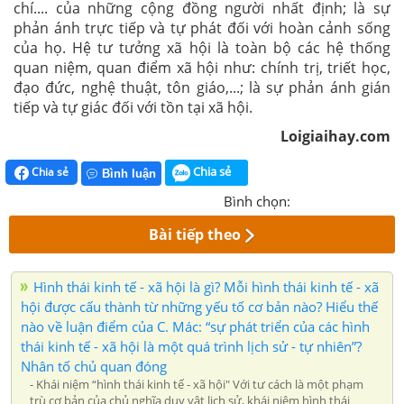
chí.... của những cộng đồng người nhất định; là sự
phản ánh trực tiếp và tự phát đối với hoàn cảnh sống
của họ. Hệ tư tưởng xã hội là toàn bộ các hệ thống
quan niệm, quan điểm xã hội như: chính trị, triết học,
đạo đức, nghệ thuật, tôn giáo,...; là sự phản ánh gián
tiếp và tự giác đối với tồn tại xã hội.
Loigiaihay.com
Chia sẻ
Chia sẻ
Bình luận
Bình chọn:
Bài tiếp theo
Hình thái kinh tế - xã hội là gì? Mỗi hình thái kinh tế - xã
hội được cấu thành từ những yếu tố cơ bản nào? Hiểu thế
nào về luận điểm của C. Mác: “sự phát triển của các hình
thái kinh tế - xã hội là một quá trình lịch sử - tự nhiên”?
Nhân tố chủ quan đóng
- Khái niệm “hình thái kinh tế - xã hội" Với tư cách là một phạm
trù cơ bản của chủ nghĩa duy vật lịch sử, khái niệm hình thái