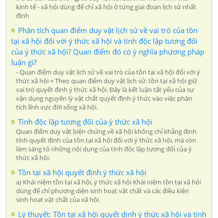
kinh tế - xã hội dùng để chỉ xã hội ở từng giai đoạn lịch sử nhất
định
Phân tích quan điểm duy vật lịch sử về vai trò của tồn
tại xã hội đối với ý thức xã hội và tính độc lập tương đối
của ý thức xã hội? Quan điểm đó có ý nghĩa phương pháp
luận gì?
- Quan điểm duy vật lịch sử về vai trò của tồn tại xã hội đối với ý
thức xã hội + Theo quan điểm duy vật lịch sử: tồn tại xã hội giữ
vai trò quyết định ý thức xã hội. Đây là kết luận tất yếu của sự
vận dụng nguyên lý vật chất quyết định ý thức vào việc phân
tích lĩnh vực đời sống xã hội.
Tính độc lập tương đối của ý thức xã hội
Quan điểm duy vật biện chứng về xã hội không chỉ khẳng định
tính quyết định của tồn tại xã hội đối với ý thức xã hội, mà còn
làm sáng tỏ những nội dung của tính độc lập tương đối của ý
thức xã hội.
Tồn tại xã hội quyết định ý thức xã hội
a) Khái niệm tồn tại xã hội, ý thức xã hội Khái niệm tồn tại xã hội
dùng để chỉ phương diện sinh hoạt vật chất và các điều kiện
sinh hoạt vật chất của xã hội.
Lý thuyết: Tồn tại xã hội quyết dịnh ý thức xã hội và tính