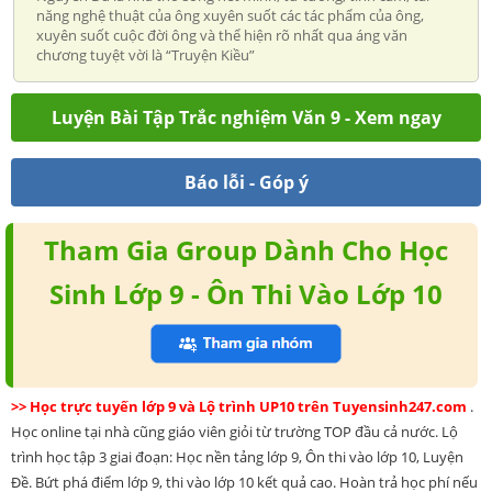
năng nghệ thuật của ông xuyên suốt các tác phẩm của ông,
xuyên suốt cuộc đời ông và thể hiện rõ nhất qua áng văn
chương tuyệt vời là “Truyện Kiều”
Luyện Bài Tập Trắc nghiệm Văn 9 - Xem ngay
Báo lỗi - Góp ý
Tham Gia Group Dành Cho Học
Sinh Lớp 9 - Ôn Thi Vào Lớp 10
>> Học trực tuyến lớp 9 và Lộ trình UP10 trên Tuyensinh247.com
.
Học online tại nhà cũng giáo viên giỏi từ trường TOP đầu cả nước. Lộ
trình học tập 3 giai đoạn: Học nền tảng lớp 9, Ôn thi vào lớp 10, Luyện
Đề. Bứt phá điểm lớp 9, thi vào lớp 10 kết quả cao. Hoàn trả học phí nếu