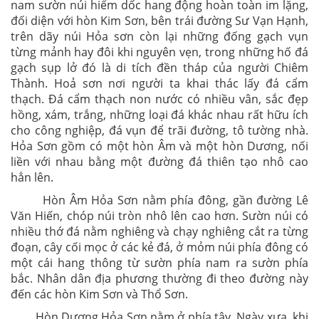
nam sườn núi hiểm dốc hang động hoàn toàn im lặng,
đối diện với hòn Kim Sơn, bên trái đường Sư Vạn Hạnh,
trên dãy núi Hỏa sơn còn lại những đống gạch vụn
từng mảnh hay đôi khi nguyên vẹn, trong những hố đá
gạch sụp lở đó là di tích đền tháp của người Chiêm
Thành. Hoả sơn nơi người ta khai thác lấy đá cẩm
thạch. Đá cẩm thạch non nước có nhiều vân, sắc đẹp
hồng, xám, trắng, những loại đá khác nhau rất hữu ích
cho công nghiệp, đá vụn để trãi đường, tô tường nhà.
Hỏa Sơn gồm có một hòn Âm và một hòn Dương, nối
liền với nhau bằng một đường đá thiên tạo nhô cao
hẳn lên.
Hòn Âm Hỏa Sơn nằm phía đông, gần đường Lê
Văn Hiến, chóp núi tròn nhô lên cao hơn. Sườn núi có
nhiều thớ đá nằm nghiêng và chạy nghiêng cắt ra từng
đoạn, cây cối mọc ở các kẻ đá, ở mỏm núi phía đông có
một cái hang thông từ sườn phía nam ra sườn phía
bắc. Nhân dân địa phương thường đi theo đường này
đến các hòn Kim Sơn và Thổ Sơn.
Hòn Dương Hỏa Sơn nằm ở phía tây. Ngày xưa, khi