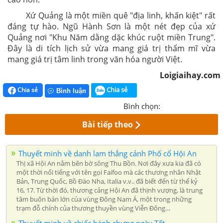
Xứ Quảng là một miền quê "địa linh, khấn kiệt" rất
đáng tự hào. Ngũ Hành Sơn là một nét đẹp của xứ
Quảng nơi "Khu Năm dằng dặc khúc ruột miền Trung".
Đây là di tích lịch sử vừa mang giá trị thẩm mĩ vừa
mang giá trị tâm linh trong văn hóa người Việt.
Loigiaihay.com
Chia sẻ
Chia sẻ
Bình luận
Bình chọn:
Bài tiếp theo
Thuyết minh về danh lam thắng cảnh Phố cổ Hội An
Thị xã Hội An nằm bên bờ sông Thu Bồn. Nơi đây xưa kia đã có
một thời nổi tiếng với tên gọi Faifoo mà các thương nhân Nhật
Bản, Trung Quốc, Bồ Ðào Nha, Italia v.v.. đã biết đến từ thế kỷ
16, 17. Từ thời đó, thương cảng Hội An đã thịnh vượng, là trung
tâm buôn bán lớn của vùng Đông Nam Á, một trong những
trạm đỗ chính của thương thuyền vùng Viễn Ðông…
Thuyết minh về chiếc bánh chưng ngày Tết