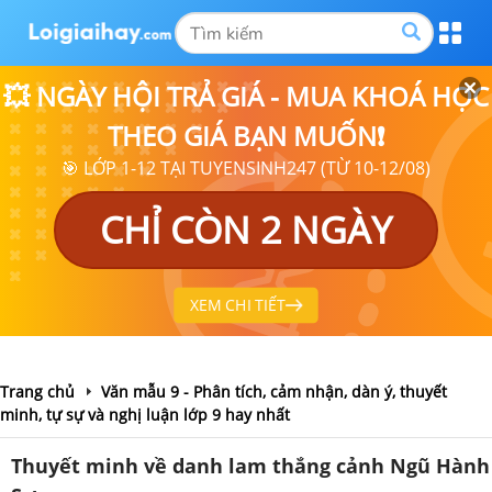
💥 NGÀY HỘI TRẢ GIÁ - MUA KHOÁ HỌC
THEO GIÁ BẠN MUỐN❗
🎯 LỚP 1-12 TẠI TUYENSINH247 (TỪ 10-12/08)
CHỈ CÒN 2 NGÀY
XEM CHI TIẾT
Trang chủ
Văn mẫu 9 - Phân tích, cảm nhận, dàn ý, thuyết
minh, tự sự và nghị luận lớp 9 hay nhất
Thuyết minh về danh lam thắng cảnh Ngũ Hành