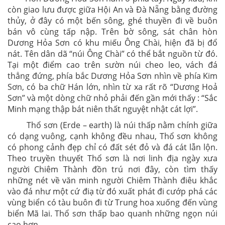
còn giao lưu được giữa Hội An và Đà Nẵng bằng đường
thủy, ở đây có một bến sông, ghé thuyền đi về buôn
bán vô cùng tấp nập. Trên bờ sông, sát chân hòn
Dương Hỏa Sơn có khu miếu Ông Chài, hiện đã bị đổ
nát. Tên dân dã “núi Ông Chài” có thể bắt nguồn từ đó.
Tại một điểm cao trên sườn núi cheo leo, vách đá
thẳng đứng, phía bắc Dương Hỏa Sơn nhìn về phía Kim
Sơn, có ba chữ Hán lớn, nhìn từ xa rất rõ “Dương Hoả
Sơn” và một dòng chữ nhỏ phải đến gần mới thấy : “Sắc
Minh mạng thập bát niên thất nguyệt nhật cát lợi”.
Thổ sơn (Erde – earth) là núi thấp nằm chính giữa
có dạng vuông, cạnh không đều nhau, Thổ sơn không
có phong cảnh đẹp chỉ có đất sét đỏ và đá cát lẫn lộn.
Theo truyền thuyết Thổ sơn là nơi linh địa ngày xưa
người Chiêm Thành đồn trú nơi đây, còn tìm thấy
những nét về văn minh người Chiêm Thành điêu khắc
vào đá như một cứ điạ từ đó xuất phát đi cướp phá các
vùng biển có tàu buôn đi từ Trung hoa xuống đến vùng
biển Mã lai. Thổ sơn thấp bao quanh những ngọn núi
cao hơn.