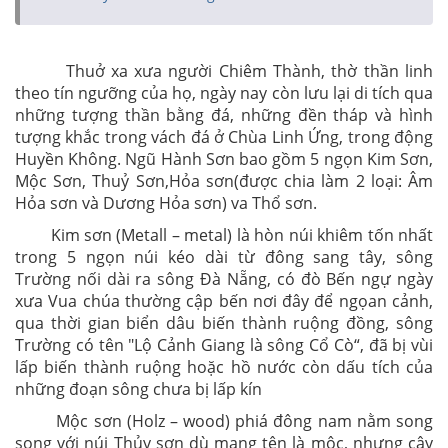
Thuở xa xưa người Chiêm Thành, thờ thần linh
theo tín ngưỡng của họ, ngày nay còn lưu lại di tích qua
những tượng thần bằng đá, những đền tháp và hình
tượng khắc trong vách đá ở Chùa Linh Ứng, trong động
Huyền Không. Ngũ Hành Sơn bao gồm 5 ngọn Kim Sơn,
Mộc Sơn, Thuỷ Sơn,Hỏa sơn(được chia làm 2 loại: Âm
Hỏa sơn và Dương Hỏa sơn) va Thổ sơn.
Kim sơn (Metall – metal) là hòn núi khiêm tốn nhất
trong 5 ngọn núi kéo dài từ đông sang tây, sông
Trường nối dài ra sông Đà Nẵng, có đò Bến ngự ngày
xưa Vua chúa thường cập bến nơi đây để ngọan cảnh,
qua thời gian biển dâu biến thành ruộng đồng, sông
Trường có tên "Lộ Cảnh Giang là sông Cổ Cò“, đã bị vùi
lấp biến thành ruộng hoặc hồ nước còn dấu tích của
những đoạn sông chưa bị lấp kín
Mộc sơn (Holz – wood) phiá đông nam nằm song
song với núi Thủy sơn dù mang tên là mộc, nhưng cây