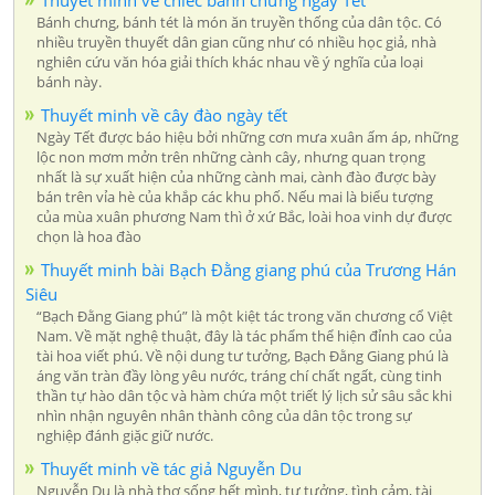
Bánh chưng, bánh tét là món ăn truyền thống của dân tộc. Có
nhiều truyền thuyết dân gian cũng như có nhiều học giả, nhà
nghiên cứu văn hóa giải thích khác nhau về ý nghĩa của loại
bánh này.
Thuyết minh về cây đào ngày tết
Ngày Tết được báo hiệu bởi những cơn mưa xuân ấm áp, những
lộc non mơm mởn trên những cành cây, nhưng quan trọng
nhất là sự xuất hiện của những cành mai, cành đào được bày
bán trên vỉa hè của khắp các khu phố. Nếu mai là biểu tượng
của mùa xuân phương Nam thì ở xứ Bắc, loài hoa vinh dự được
chọn là hoa đào
Thuyết minh bài Bạch Đằng giang phú của Trương Hán
Siêu
“Bạch Đằng Giang phú” là một kiệt tác trong văn chương cổ Việt
Nam. Về mặt nghệ thuật, đây là tác phẩm thể hiện đỉnh cao của
tài hoa viết phú. Về nội dung tư tưởng, Bạch Đằng Giang phú là
áng văn tràn đầy lòng yêu nước, tráng chí chất ngất, cùng tinh
thần tự hào dân tộc và hàm chứa một triết lý lịch sử sâu sắc khi
nhìn nhận nguyên nhân thành công của dân tộc trong sự
nghiệp đánh giặc giữ nước.
Thuyết minh về tác giả Nguyễn Du
Nguyễn Du là nhà thơ sống hết mình, tư tưởng, tình cảm, tài