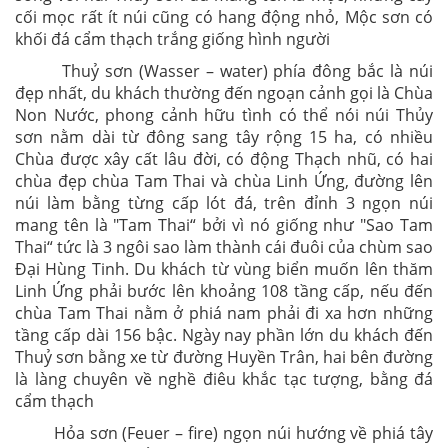
cối mọc rất ít núi cũng có hang động nhỏ, Mộc sơn có
khối đá cẩm thạch trắng giống hình người
Thuỷ sơn (Wasser – water) phía đông bắc là núi
đẹp nhất, du khách thường đến ngoạn cảnh gọi là Chùa
Non Nước, phong cảnh hữu tình có thể nói núi Thủy
sơn nằm dài từ đông sang tây rộng 15 ha, có nhiều
Chùa được xây cất lâu đời, có động Thạch nhũ, có hai
chùa đẹp chùa Tam Thai và chùa Linh Ứng, đường lên
núi làm bằng từng cấp lót đá, trên đỉnh 3 ngọn núi
mang tên là "Tam Thai“ bởi vì nó giống như "Sao Tam
Thai“ tức là 3 ngôi sao làm thành cái đuôi của chùm sao
Đại Hùng Tinh. Du khách từ vùng biển muốn lên thăm
Linh Ứng phải bước lên khoảng 108 tầng cấp, nếu đến
chùa Tam Thai nằm ở phiá nam phải đi xa hơn những
tầng cấp dài 156 bậc. Ngày nay phần lớn du khách đến
Thuỷ sơn bằng xe từ đường Huyền Trân, hai bên đường
là làng chuyên về nghề điêu khắc tạc tượng, bằng đá
cẩm thạch
Hỏa sơn (Feuer – fire) ngọn núi hướng về phiá tây