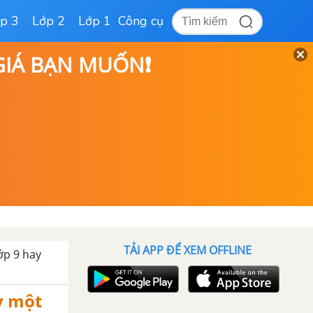
p 3
Lớp 2
Lớp 1
Công cụ
 GIÁ BẠN MUỐN❗
TẢI APP ĐỂ XEM OFFLINE
ớp 9 hay
y một