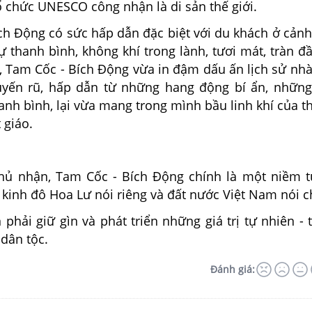
ổ chức UNESCO công nhận là di sản thế giới.
ích Động có sức hấp dẫn đặc biệt với du khách ở cản
ự thanh bình, không khí trong lành, tươi mát, tràn đầ
i, Tam Cốc - Bích Động vừa in đậm dấu ấn lịch sử nhà
uyến rũ, hấp dẫn từ những hang động bí ẩn, nhữn
hanh bình, lại vừa mang trong mình bầu linh khí của th
 giáo.
hủ nhận, Tam Cốc - Bích Động chính là một niềm 
kinh đô Hoa Lư nói riêng và đất nước Việt Nam nói 
 phải giữ gìn và phát triển những giá trị tự nhiên - 
dân tộc.
Đánh giá: