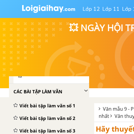
bài cho tác phẩm Bắc Sơn
Lớp 12
Lớp 11
Lớp 
Tôi và chúng ta - Lưu Quang
💥 NGÀY HỘI T
Vũ
Tổng hợp các bài văn nghị luận
về tác phẩm Tôi và chúng ta
Tổng hợp các cách mở bài, kết
bài cho tác phẩm Tôi và chúng
ta
CÁC BÀI TẬP LÀM VĂN
Viết bài tập làm văn số 1
Văn mẫu 9 - P
nhất
Văn thu
Viết bài tập làm văn số 2
Hãy thuyết
Viết bài tập làm văn số 3