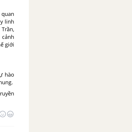
h quan
y linh
 Trần,
g cảnh
ế giới
tự hào
chung.
truyền