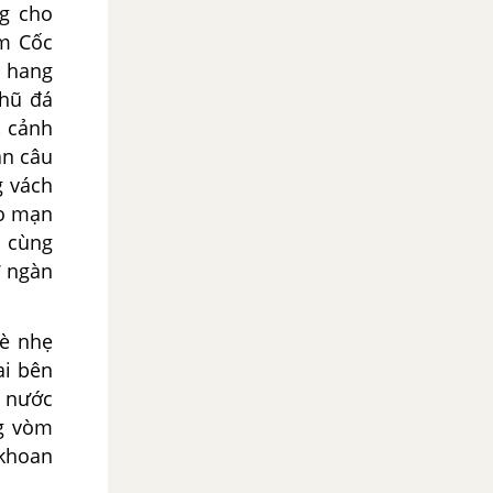
g cho
am Cốc
à hang
nhũ đá
, cảnh
àn câu
g vách
ào mạn
a cùng
ừ ngàn
è nhẹ
ai bên
, nước
ng vòm
 khoan