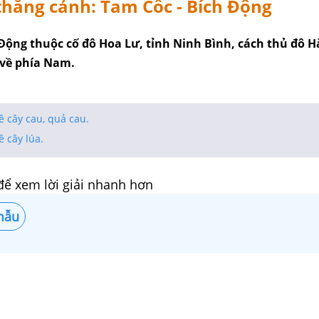
hắng cảnh: Tam Cốc - Bích Động
 Động thuộc cố đô Hoa Lư, tỉnh Ninh Bình, cách thủ đô H
về phía Nam.
 cây cau, quả cau.
 cây lúa.
để xem lời giải nhanh hơn
mẫu