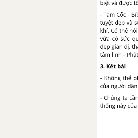
biệt và được t
- Tam Cốc - B
tuyệt đẹp và s
khí. Có thể nó
vừa có sức q
đẹp giản dị, t
tâm linh - Phật
3. Kết bài
- Không thể p
của người dân 
- Chúng ta cần
thống này của 