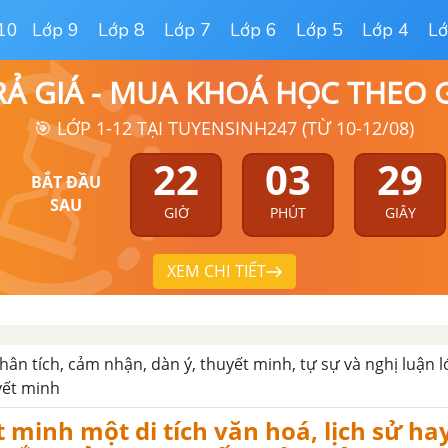
10
Lớp 9
Lớp 8
Lớp 7
Lớp 6
Lớp 5
Lớp 4
Lớ
RẢ GIÁ - MUA KHOÁ HỌC THEO
🎯 LỚP 1-12 TẠI TUYENSINH247 (TỪ 10-12/08)
22
03
28
BẮT ĐẦU
SAU
GIỜ
PHÚT
GIÂY
XEM CHI TIẾT
hân tích, cảm nhận, dàn ý, thuyết minh, tự sự và nghị luận l
yết minh
 minh một di tích văn hoá, lịch sử ha