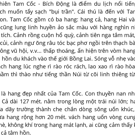
Tam Cốc - Bích Động là điểm du lịch nổi tiến
h muốn tẩy sạch "bụi trần". Cái thú là đến với T
on. Tam Cốc gồm có ba hang: hang cả, hang Hai v
cũng lung linh huyền ảo sắc màu với hàng nghìn 
 tích. Cảnh rồng cuộn hổ quỳ, cảnh tiên nga tắm mát
củi, cảnh ngư õng râu tóc bạc phơ ngồi trên thạch b
ông vũ hội, v.v... thấp thoáng, ẩn hiện trên vòm han
 hồn du khách vào thế giới Bồng Lai. Sóng vỗ nhẹ v
ch hang lúc nghe rì rào róc rách, lao xao rì rào hò
thầm thì thào như tiếng thần Núi từ cõi linh thiêng t
hang đẹp nhất của Tam Cốc. Con thuyền nan nh
 Cả dài 127 mét. nằm trong lòng một trái núi lớn; h
ựa dãy trường thành che chắn dòng sông uốn khúc
Cửa hang rộng hơn 20 mét. vách hang uốn vòng cu
hè, không khí trong hang mát lạnh, ai cũng cảm thấy
i cả tâm hồn.