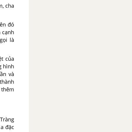
m, cha
ên đó
n cạnh
ọi là
ệt của
g hình
rần và
 thành
g thêm
 Tràng
ia đặc