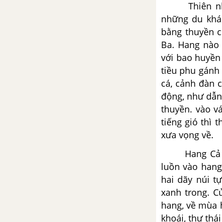
Thiên nhiên 
những du khác
bằng thuyền c
Ba. Hang nào 
với bao huyền
tiều phu gánh 
cá, cảnh đàn c
động, như dẫn
thuyền. vào vá
tiếng gió thì 
xưa vọng về.
Hang Cả là 
luồn vào hang
hai dãy núi t
xanh trong. 
hang, về mùa 
khoái, thư thá