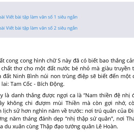
ài Viết bài tập làm văn số 1 siêu ngắn
ài Viết bài tập làm văn số 2 siêu ngắn
cong cong hình chữ S này đã có biết bao thắng cả
 chất thơ cho một đất nước bé nhỏ mà giàu truyền 
 đất Ninh Bình núi non trùng điệp sẽ biết đến một d
lai: Tam Cốc - Bích Động.
à danh thắng được ngợi ca là “Nam thiền đệ nhị 
ây không chi đượm mùi Thiền mà còn gợi nhớ, cò
 lịch sử hơn nghìn năm về trước: nơi trú quân của Đ
ững năm tháng đánh dẹp “nhị thập sứ quân", nơi Th
 du xuân cùng Thập đạo tướng quân Lê Hoàn.