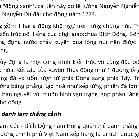
à "động xanh", cái tên này do tể tướng Nguyễn Nghiễ
ào Nguyễn Du đặt cho động năm 1773.
gồm 1 hang động khô ngự trên lưng chừng núi. Tr
kiến trúc nổi tiếng của phật giáo:chùa Bích Động. Bê
ng động nước chảy xuyên qua lòng núi nên được g
ng.
động là một công trình kiến trúc vô cùng đặc bi
ạo hóa. Kết cấu của Xuyên Thủy động như 1 đường ốn
ng đá và uốn lượn từ phía Đông sang phía Tây. T
ờng bằng phẳng, tạo hoá như xếp từng phiến đá lớn
 bán nguyệt với muôn hình vạn trạng, góp phần tăn
cho động.
a danh lam thắng cảnh
 Tam Cốc - Bích Động nằm trong quần thể danh thắng
tướng chính phủ Việt Nam xếp hạng là di tích quốc g