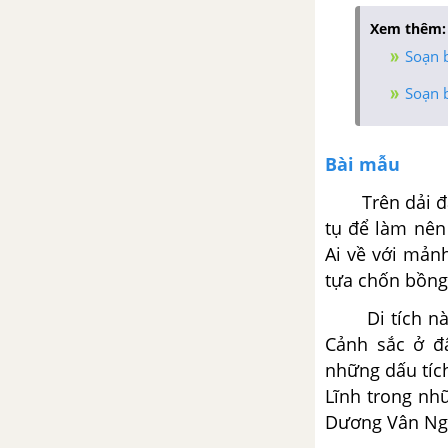
Xem thêm:
Soạn b
Soạn b
Bài mẫu
Trên dải đất 
tụ để làm nên
Ai về với mảnh
tựa chốn bồng 
Di tích này l
Cảnh sắc ở đ
những dấu tích
Lĩnh trong nh
Dương Vân Nga