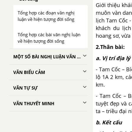
Giới thiệu khá
muôn vàn danh
Tổng hợp các đoạn văn nghị
luận về hiện tượng đời sống
lịch Tam Cốc -
khách du lịc
Tổng hợp các bài văn nghị luận
hoang sơ, vừa 
về hiện tượng đời sống
2.Thân bài:
MỘT SỐ BÀI NGHỊ LUẬN VĂN HỌC THAM KHẢO
a. Vị trí địa lý
- Tam Cốc – Bí
VĂN BIỂU CẢM
lộ 1A 2 km, c
km.
VĂN TỰ SỰ
- Tam Cốc – B
tuyệt đẹp và c
VĂN THUYẾT MINH
ta – triều đại 
b. Kết cấu