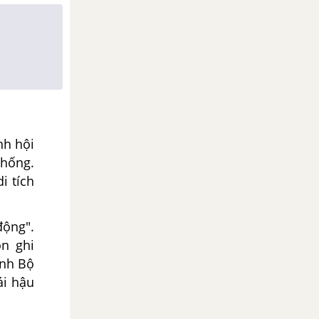
nh hội
thống.
i tích
động".
n ghi
inh Bộ
ái hậu