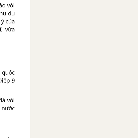
ào với
khu du
 ý của
ĩ, vừa
h quốc
Điệp 9
đá vôi
a nước