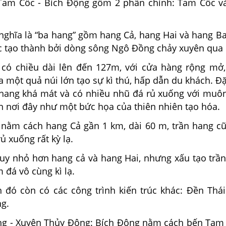
 Tam Cốc - Bích Động gồm 2 phần chính: Tam Cốc v
nghĩa là “ba hang” gồm hang Cả, hang Hai và hang Ba
 tạo thành bởi dòng sông Ngô Đồng chảy xuyên qua 
 chiều dài lên đến 127m, với cửa hàng rộng mở,
một quả núi lớn tạo sự kì thú, hấp dẫn du khách. Đặ
 hang khá mát và có nhiều nhũ đá rủ xuống với muô
n nơi đây như một bức họa của thiên nhiên tạo hóa.
ằm cách hang Cả gần 1 km, dài 60 m, trần hang c
ủ xuống rất kỳ lạ.
 nhỏ hơn hang cả và hang Hai, nhưng xấu tạo trầ
m đá vô cùng kì lạ.
 còn có các công trình kiến trúc khác: Đền Thái
g.
ng - Xuyên Thủy Động: Bích Động nằm cách bến Tam