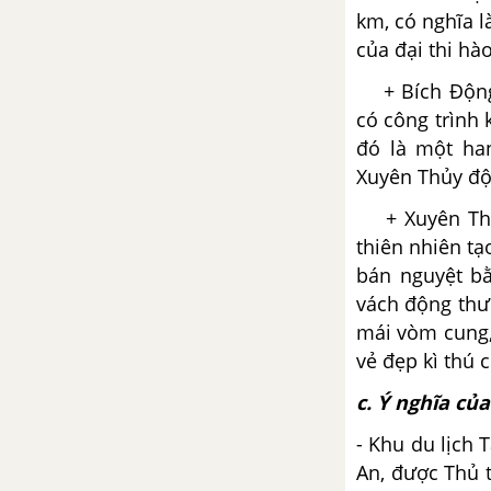
km, có nghĩa l
của đại thi h
+ Bích Động 
có công trình 
đó là một ha
Xuyên Thủy độ
+ Xuyên Thủy 
thiên nhiên t
bán nguyệt bằ
vách động thư
mái vòm cung,
vẻ đẹp kì thú 
c. Ý nghĩa củ
- Khu du lịch
An, được Thủ 