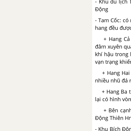
- Khu du lịch
Động
- Tam Cốc: có 
hang đều được
+ Hang Cả có
đâm xuyên qua 
khí hậu trong
vạn trạng khiế
+ Hang Hai n
nhiều nhũ đá r
+ Hang Ba tuy
lại có hình vò
+ Bên cạnh đó
Động Thiên Hn
- Khu Bích Độ