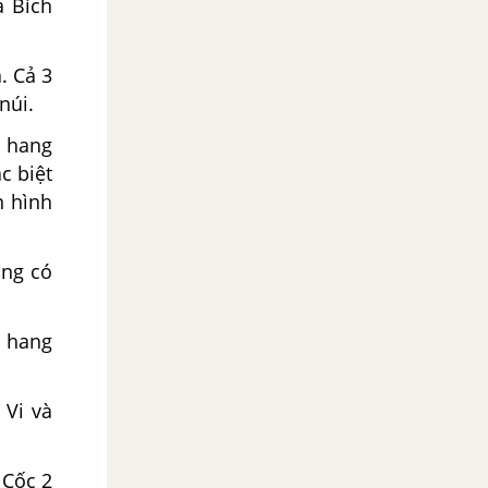
à Bích
. Cả 3
núi.
 hang
c biệt
n hình
ũng có
n hang
 Vi và
 Cốc 2