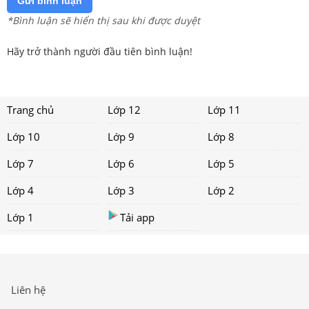
Gửi bình luận
*Bình luận sẽ hiển thị sau khi được duyệt
Hãy trở thành người đầu tiên bình luận!
Trang chủ
Lớp 12
Lớp 11
Lớp 10
Lớp 9
Lớp 8
Lớp 7
Lớp 6
Lớp 5
Lớp 4
Lớp 3
Lớp 2
Lớp 1
Tải app
Liên hệ