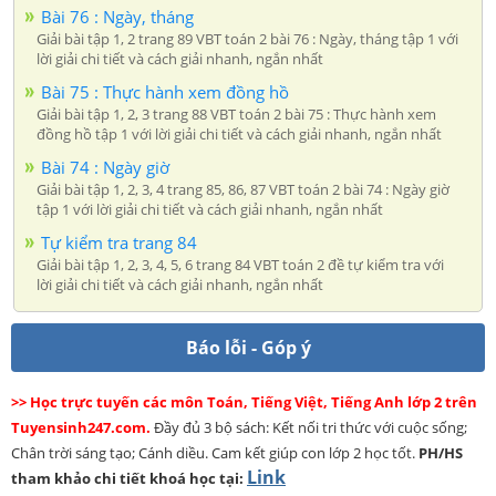
Bài 76 : Ngày, tháng
Giải bài tập 1, 2 trang 89 VBT toán 2 bài 76 : Ngày, tháng tập 1 với
lời giải chi tiết và cách giải nhanh, ngắn nhất
Bài 75 : Thực hành xem đồng hồ
Giải bài tập 1, 2, 3 trang 88 VBT toán 2 bài 75 : Thực hành xem
đồng hồ tập 1 với lời giải chi tiết và cách giải nhanh, ngắn nhất
Bài 74 : Ngày giờ
Giải bài tập 1, 2, 3, 4 trang 85, 86, 87 VBT toán 2 bài 74 : Ngày giờ
tập 1 với lời giải chi tiết và cách giải nhanh, ngắn nhất
Tự kiểm tra trang 84
Giải bài tập 1, 2, 3, 4, 5, 6 trang 84 VBT toán 2 đề tự kiểm tra với
lời giải chi tiết và cách giải nhanh, ngắn nhất
Báo lỗi - Góp ý
>> Học trực tuyến các môn Toán, Tiếng Việt, Tiếng Anh lớp 2 trên
Tuyensinh247.com.
Đầy đủ 3 bộ sách: Kết nối tri thức với cuộc sống;
Chân trời sáng tạo; Cánh diều. Cam kết giúp con lớp 2 học tốt.
PH/HS
Link
tham khảo chi tiết khoá học tại: