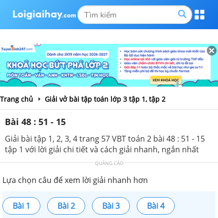
Trang chủ
Giải vở bài tập toán lớp 3 tập 1, tập 2
Bài 48 : 51 - 15
Giải bài tập 1, 2, 3, 4 trang 57 VBT toán 2 bài 48 : 51 - 15
tập 1 với lời giải chi tiết và cách giải nhanh, ngắn nhất
QUẢNG CÁO
Lựa chọn câu để xem lời giải nhanh hơn
Bài 1
Bài 2
Bài 3
Bài 4