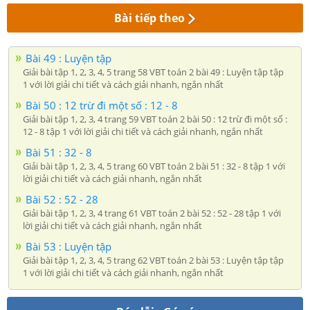
Bài tiếp theo
Bài 49 : Luyện tập
Giải bài tập 1, 2, 3, 4, 5 trang 58 VBT toán 2 bài 49 : Luyện tập tập
1 với lời giải chi tiết và cách giải nhanh, ngắn nhất
Bài 50 : 12 trừ đi một số : 12 - 8
Giải bài tập 1, 2, 3, 4 trang 59 VBT toán 2 bài 50 : 12 trừ đi một số :
12 - 8 tập 1 với lời giải chi tiết và cách giải nhanh, ngắn nhất
Bài 51 : 32 - 8
Giải bài tập 1, 2, 3, 4, 5 trang 60 VBT toán 2 bài 51 : 32 - 8 tập 1 với
lời giải chi tiết và cách giải nhanh, ngắn nhất
Bài 52 : 52 - 28
Giải bài tập 1, 2, 3, 4 trang 61 VBT toán 2 bài 52 : 52 - 28 tập 1 với
lời giải chi tiết và cách giải nhanh, ngắn nhất
Bài 53 : Luyện tập
Giải bài tập 1, 2, 3, 4, 5 trang 62 VBT toán 2 bài 53 : Luyện tập tập
1 với lời giải chi tiết và cách giải nhanh, ngắn nhất