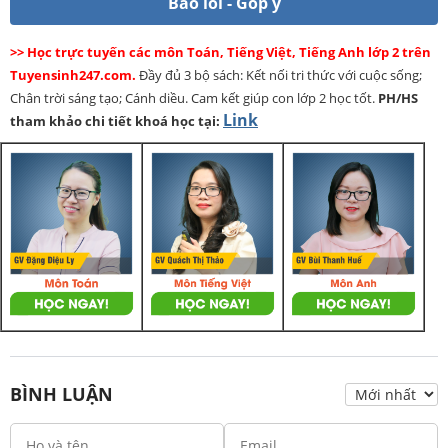
Báo lỗi - Góp ý
>> Học trực tuyến các môn Toán, Tiếng Việt, Tiếng Anh lớp 2 trên
Tuyensinh247.com.
Đầy đủ 3 bộ sách: Kết nối tri thức với cuộc sống;
Chân trời sáng tạo; Cánh diều. Cam kết giúp con lớp 2 học tốt.
PH/HS
Link
tham khảo chi tiết khoá học tại:
BÌNH LUẬN