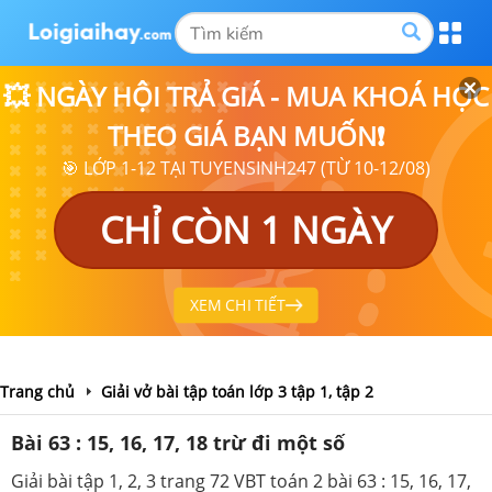
💥 NGÀY HỘI TRẢ GIÁ - MUA KHOÁ HỌC
THEO GIÁ BẠN MUỐN❗
🎯 LỚP 1-12 TẠI TUYENSINH247 (TỪ 10-12/08)
CHỈ CÒN 1 NGÀY
XEM CHI TIẾT
Trang chủ
Giải vở bài tập toán lớp 3 tập 1, tập 2
Bài 63 : 15, 16, 17, 18 trừ đi một số
Giải bài tập 1, 2, 3 trang 72 VBT toán 2 bài 63 : 15, 16, 17,