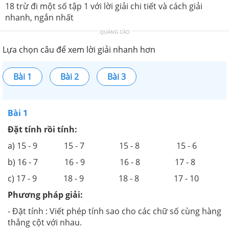
18 trừ đi một số tập 1 với lời giải chi tiết và cách giải
nhanh, ngắn nhất
QUẢNG CÁO
Lựa chọn câu để xem lời giải nhanh hơn
Bài 1
Bài 2
Bài 3
Bài 1
Đặt tính rồi tính:
a) 15 - 9 15 - 7 15 - 8 15 - 6
b) 16 - 7 16 - 9 16 - 8 17 - 8
c) 17 - 9 18 - 9 18 - 8 17 - 10
Phương pháp giải:
- Đặt tính : Viết phép tính sao cho các chữ số cùng hàng
thẳng cột với nhau.