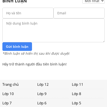
BÌNH LUẬN
Gửi bình luận
*Bình luận sẽ hiển thị sau khi được duyệt
Hãy trở thành người đầu tiên bình luận!
Trang chủ
Lớp 12
Lớp 11
Lớp 10
Lớp 9
Lớp 8
Lớp 7
Lớp 6
Lớp 5