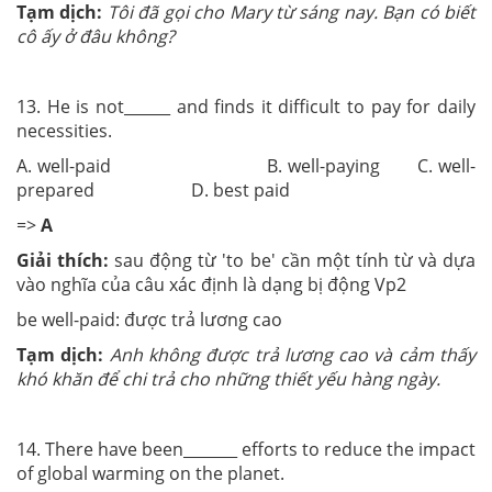
Tạm dịch:
Tôi đã gọi cho Mary từ sáng nay. Bạn có biết
cô ấy ở đâu không?
13. He is not______ and finds it difficult to pay for daily
necessities.
A. well-paid B. well-paying C. well-
prepared D. best paid
=>
A
Giải thích:
sau động từ 'to be' cần một tính từ và dựa
vào nghĩa của câu xác định là dạng bị động Vp2
be well-paid: được trả lương cao
Tạm dịch:
Anh không được trả lương cao và cảm thấy
khó khăn để chi trả cho những thiết yếu hàng ngày.
14. There have been_______ efforts to reduce the impact
of global warming on the planet.