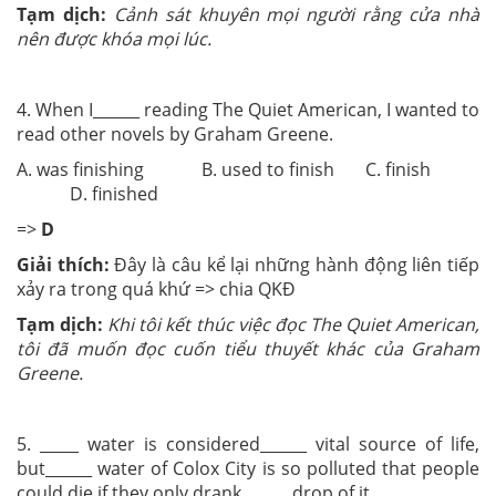
Tạm dịch:
Cảnh sát khuyên mọi người rằng cửa nhà
nên được khóa mọi lúc.
4. When I______ reading The Quiet American, I wanted to
read other novels by Graham Greene.
A. was finishing B. used to finish C. finish
D. finished
=>
D
Giải thích:
Đây là câu kể lại những hành động liên tiếp
xảy ra trong quá khứ => chia QKĐ
Tạm dịch:
Khi tôi kết thúc việc đọc The Quiet American,
tôi đã muốn đọc cuốn tiểu thuyết khác của Graham
Greene.
5. _____ water is considered______ vital source of life,
but______ water of Colox City is so polluted that people
could die if they only drank______ drop of it.