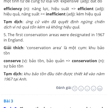
một tính từ để cùng từ loại với 'expensive' (adj): đắt đỏ
efficiency
(n): năng lực, hiệu suất =>
efficient
(adj):
hiệu quả, năng suất ><
inefficient
(adj): kém hiệu quả
Tạm dịch
:
ứng cử viên đã quyết định ngừng chiến
dịch vì nó quá tốn kém và không hiệu quả.
5. The first conservation areas were designated in 1967
in England.
Giải thích
: 'conservation area' là một cụm: khu bảo
tồn
conserve
(v): bảo tồn, bảo quản =>
conservation
(n):
sự bảo tồn
Tạm dịch:
khu bảo tồn đầu tiên được thiết kế vào năm
1967 tại Anh.
Đánh giá:
Bài 3