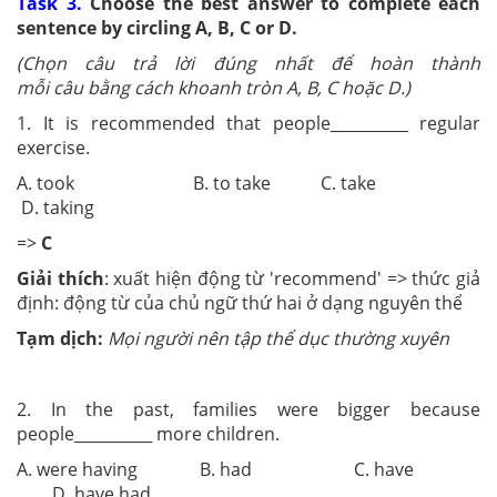
Task 3.
Choose the best answer to complete each
sentence by circling A, B, C or D.
(
Chọn câu trả lời
đúng nhất để
hoàn thành
mỗi câu bằng cách khoanh tròn A, B, C hoặc D.
)
1. It is recommended that people__________ regular
exercise.
A. took B. to take C. take
D. taking
=>
C
Giải thích
: xuất hiện động từ 'recommend' => thức giả
định: động từ của chủ ngữ thứ hai ở dạng nguyên thể
Tạm dịch:
Mọi người nên tập thể dục thường xuyên
2. In the past, families were bigger because
people__________ more children.
A. were having B. had C. have
D. have had