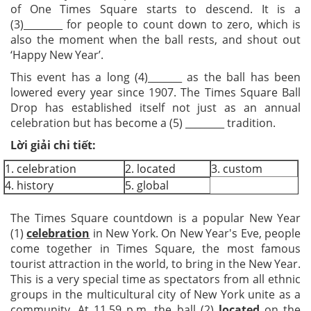
of One Times Square starts to descend. It is a
(3)________ for people to count down to zero, which is
also the moment when the ball rests, and shout out
‘Happy New Year’.
This event has a long (4)_______ as the ball has been
lowered every year since 1907. The Times Square Ball
Drop has established itself not just as an annual
celebration but has become a (5) ________ tradition.
Lời giải chi tiết:
1. celebration
2. located
3. custom
4. history
5. global
The Times Square countdown is a popular New Year
(1)
celebration
in New York. On New Year's Eve, people
come together in Times Square, the most famous
tourist attraction in the world, to bring in the New Year.
This is a very special time as spectators from all ethnic
groups in the multicultural city of New York unite as a
community. At 11.59 p.m. the ball (2)
located
on the