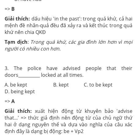
=>
B
Giải thích:
dấu hiệu 'in the past': trong quá khứ, cả hai
mệnh đề nhân-quả đều đã xảy ra và kết thúc trong quá
khứ nên chia QKĐ
Tạm dịch
:
Trong quá khứ, các gia đình lớn hơn vì mọi
người có nhiều con hơn.
3. The police have advised people that their
doors__________ locked at all times.
A. be kept B. kept C. to be kept
D. being kept
=>
A
Giải thích:
xuất hiện động từ khuyên bảo 'advise
that...' => thức giả định nên động từ của chủ ngữ thứ
hai ở dạng nguyên thể và dựa vào nghĩa của câu xác
định đây là dạng bị động: be + Vp2