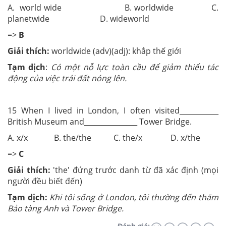
A. world wide B. worldwide C.
planetwide D. wideworld
=>
B
Giải thích:
worldwide (adv)(adj): khắp thế giới
Tạm dịch
:
Có một nỗ lực toàn cầu để giảm thiểu tác
động của việc trái đất nóng lên.
15 When I lived in London, I often visited___________
British Museum and_______________ Tower Bridge.
A. x/x B. the/the C. the/x D. x/the
=>
C
Giải thích:
'the' đứng trước danh từ đã xác định (mọi
người đều biết đến)
Tạm dịch:
Khi tôi sống ở London, tôi thường đến thăm
Bảo tàng Anh và Tower Bridge.