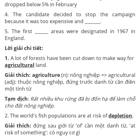
dropped below 5% in February
4. The candidate decided to stop the campaign
because it was too expensive and _______.
5. The first ______ areas were designated in 1967 in
England.
Lời giải chi tiết:
1.
A lot of forests have been cut down to make way for
agricultural
land.
Giải thích:
agriculture
(n): nông nghiệp => agricultural
(adj): thuộc nông nghiệp, đứng trước danh từ cần điền
một tính từ
Tạm dịch
:
Rất nhiều khu rừng đã bị đốn hạ để làm
chỗ
cho
đất nông nghiệp.
2. The world's fish populations are at risk of
depletion
.
Giải thích:
đứng sau giới từ 'of' cần một danh từ, 'at
risk of something': có nguy cơ gì