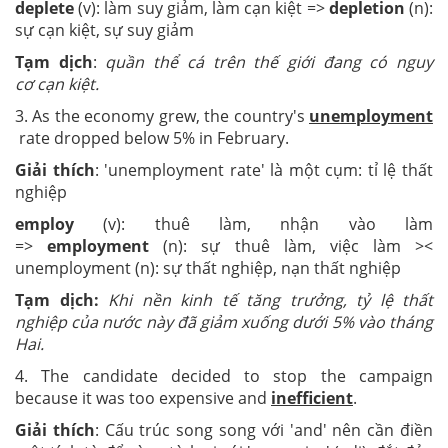
deplete
(v): làm suy giảm, làm cạn kiệt =>
depletion
(n):
sự cạn kiệt, sự suy giảm
Tạm dịch
:
quần thể cá trên thế giới đang có nguy
cơ cạn kiệt.
3. As the economy grew, the country's
unemployment
rate dropped below 5% in February.
Giải thích
: 'unemployment rate' là một cụm: tỉ lệ thất
nghiệp
employ
(v): thuê làm, nhận vào làm
=>
employment
(n): sự thuê làm, việc làm ><
unemployment (n): sự thất nghiệp, nạn thất nghiệp
Tạm dịch:
Khi nền kinh tế tăng trưởng, tỷ lệ thất
nghiệp của nước này đã giảm xuống dưới 5% vào tháng
Hai.
4. The candidate decided to stop the campaign
because it was too expensive and
inefficient
.
Giải thích
: Cấu trúc song song với 'and' nên cần điền