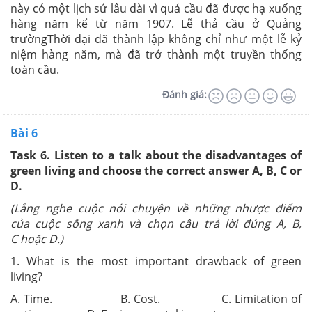
này có một lịch sử lâu dài vì quả cầu đã được hạ xuống
hàng năm kể từ năm 1907. Lễ thả cầu ở Quảng
trườngThời đại đã thành lập không chỉ như một lễ kỷ
niệm hàng năm, mà đã trở thành một truyền thống
toàn cầu.
Đánh giá:
Bài 6
Task 6.
Listen to a talk about the disadvantages of
green living and choose the correct answer A, B, C or
D.
(
Lắng nghe
cuộc nói chuyện về
những nhược điểm
của cuộc sống xanh và chọn câu trả lời đúng A, B,
C hoặc D.
)
1. What is the most important drawback of green
living?
A. Time. B. Cost. C. Limitation of