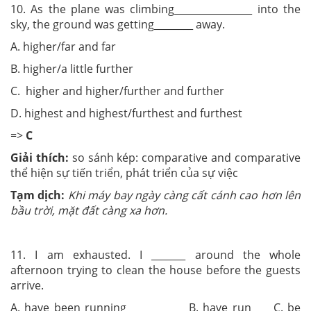
10. As the plane was climbing________________ into the
sky, the ground was getting________ away.
A. higher/far and far
B. higher/a little further
C. higher and higher/further and further
D. highest and highest/furthest and furthest
=>
C
Giải thích:
so sánh kép: comparative and comparative
thể hiện sự tiến triển, phát triển của sự việc
Tạm dịch:
Khi máy bay ngày càng cất cánh cao hơn lên
bầu trời, mặt đất càng xa hơn.
11. I am exhausted. I _______ around the whole
afternoon trying to clean the house before the guests
arrive.
A. have been running B. have run C. be