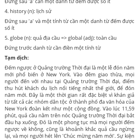
Đứng sau 'a' cần một danh từ đếm được số ít
4. history (n): lịch sử
Đứng sau 'a' và một tính từ cần một danh từ đếm được
số ít
5. globe (n): quả địa cầu => global (adj): toàn cầu
Đứng trước danh từ cần điền một tính từ
Tạm dịch:
Đếm ngược ở Quảng trường Thời đại là một lễ đón năm
mới phổ biến ở New York. Vào đêm giao thừa, mọi
người đến với nhau tại Quảng trường Thời đại, điểm
thu hút khách du lịch nổi tiếng nhất thế giới, để đón
năm mới. Đây là một thời gian rất đặc biệt vì khán giả
từ tất cả các nhóm dân tộc ở thành phố đa văn hóa của
New York đoàn kết như một cộng đồng. Vào lúc 11,59
phút, quả cầu nằm trên nóc Quảng trường Thời đại bắt
đầu hạ xuống. Đó là một phong tục mà mọi người đếm
ngược về không, cũng là khoảnh khắc quả cầu ngừng
lại, và mọi người hét lên 'Chúc mừng năm mới'. Sự kiện