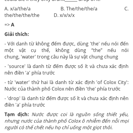
A. x/a/the/a B. The/the/the/a C.
the/the/the/the D. x/x/x/x
=>
A
Giải thích:
- Với danh từ không đếm được, dùng 'the' nếu nói đến
một vật cụ thể, không dùng “the” nếu nói
chung, 'water' trong câu này là sự vật chung chung
- 'source' là danh từ đếm được số ít và chưa xác định
nên điền 'a' phía trước
- từ 'water' thứ hai là danh từ xác định 'of Colox City':
Nước của thành phố Colox nên điền 'the' phía trước
- 'drop' là danh từ đếm được số ít và chưa xác định nên
điền 'a' phía trước
Tạm dịch:
Nước được coi là nguồn sống thiết yếu,
nhưng nước của thành phố Colox ô nhiễm đến nỗi mọi
người có thể chết nếu họ chỉ uống một giọt thôi.