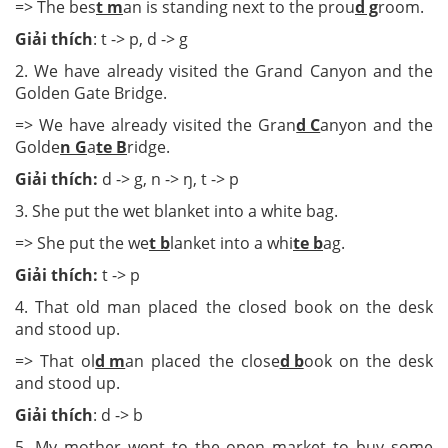
=> The bes
t m
an is standing next to the prou
d g
room.
Giải thích
: t -> p, d -> g
2. We have already visited the Grand Canyon and the
Golden Gate Bridge.
=> We have already visited the Gran
d C
anyon and the
Golde
n G
a
te B
ridge.
Giải thích:
d -> g, n -> ŋ, t -> p
3. She put the wet blanket into a white bag.
=> She put the we
t b
lanket into a whi
te b
ag.
Giải thích:
t -> p
4. That old man placed the closed book on the desk
and stood up.
=> That ol
d m
an placed the close
d b
ook on the desk
and stood up.
Giải thích
: d -> b
5. My mother went to the open market to buy some