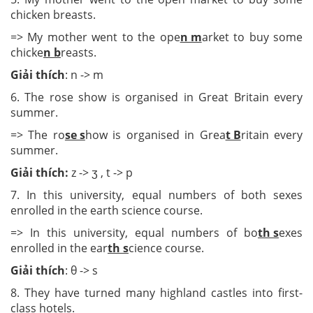
chicken breasts.
=> My mother went to the ope
n m
arket to buy some
chicke
n b
reasts.
Giải thích
: n -> m
6. The rose show is organised in Great Britain every
summer.
=> The ro
se s
how is organised in Grea
t B
ritain every
summer.
Giải thích:
z -> ʒ , t -> p
7. In this university, equal numbers of both sexes
enrolled in the earth science course.
=> In this university, equal numbers of bo
th s
exes
enrolled in the ear
th s
cience course.
Giải thích
: θ -> s
8. They have turned many highland castles into first-
class hotels.