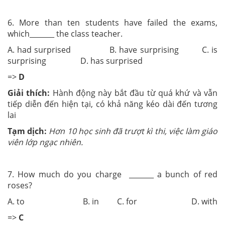
6. More than ten students have failed the exams,
which_______ the class teacher.
A. had surprised B. have surprising C. is
surprising D. has surprised
=>
D
Giải thích:
Hành động này bắt đầu từ quá khứ và vẫn
tiếp diễn đến hiện tại, có khả năng kéo dài đến tương
lai
Tạm dịch:
Hơn 10 học sinh đã trượt kì thi, việc làm giáo
viên lớp ngạc nhiên.
7. How much do you charge _______ a bunch of red
roses?
A. to B. in C. for D. with
=>
C