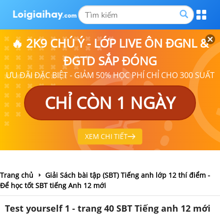
🔥 2K9 CHÚ Ý - LỚP LIVE ÔN ĐGNL &
ĐGTD SẮP ĐÓNG
ƯU ĐÃI ĐẶC BIỆT - GIẢM 50% HỌC PHÍ CHỈ CHO 300 SUẤT
CHỈ CÒN 1 NGÀY
XEM CHI TIẾT
Trang chủ
Giải Sách bài tập (SBT) Tiếng anh lớp 12 thí điểm -
Để học tốt SBT tiếng Anh 12 mới
Test yourself 1 - trang 40 SBT Tiếng anh 12 mới