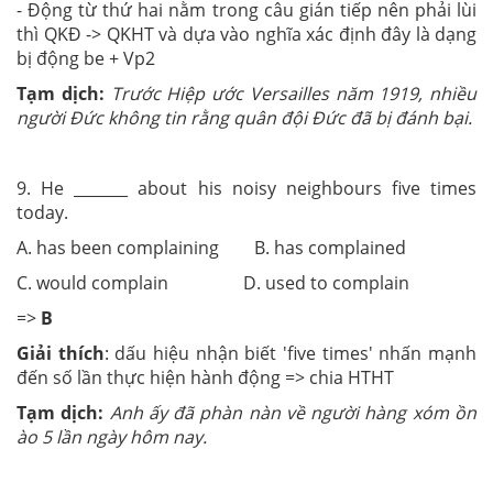
- Động từ thứ hai nằm trong câu gián tiếp nên phải lùi
thì QKĐ -> QKHT và dựa vào nghĩa xác định đây là dạng
bị động be + Vp2
Tạm dịch:
Trước Hiệp ước Versailles năm 1919, nhiều
người Đức không tin rằng quân đội Đức đã bị đánh bại.
9. He _______ about his noisy neighbours five times
today.
A. has been complaining B. has complained
C. would complain D. used to complain
=>
B
Giải thích
: dấu hiệu nhận biết 'five times' nhấn mạnh
đến số lần thực hiện hành động => chia HTHT
Tạm dịch:
Anh ấy đã phàn nàn về người hàng xóm ồn
ào 5 lần ngày hôm nay.