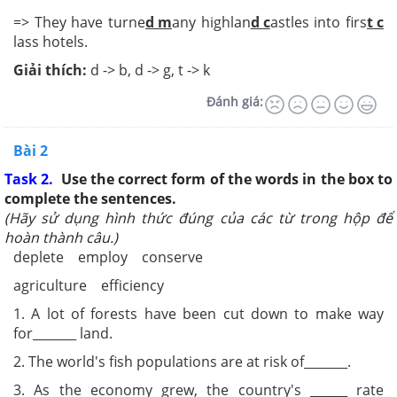
=> They have turne
d m
any highlan
d c
astles into firs
t c
lass hotels.
Giải thích:
d -> b, d -> g, t -> k
Đánh giá:
Bài 2
Task 2.
Use the correct form of the words in the box to
complete the sentences.
(
Hãy sử dụng
hình thức đúng của các từ trong hộp để
hoàn thành câu.
)
deplete employ conserve
agriculture efficiency
1. A lot of forests have been cut down to make way
for_______ land.
2. The world's fish populations are at risk of_______.
3. As the economy grew, the country's ______ rate